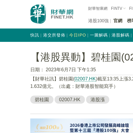
財華智庫網
FINTV
F
港股100強
官網
榜
快訊
港交所發佈
今日IPO
一圖解碼
港股解碼
【港股異動】碧桂園(0200
日期：
2023年6月7日 下午1:35
【財華社訊】碧桂園(
02007.HK
)截至13:35上漲
1.632億元。（出處：財華港股智能寫手）
碧桂園
02007.HK
港股漲