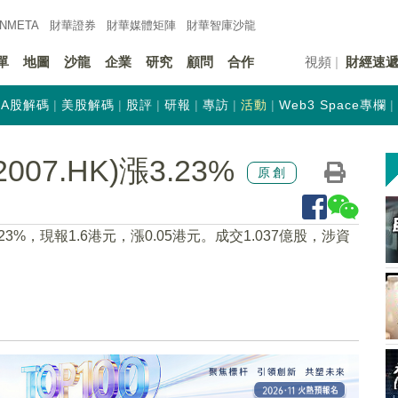
INMETA
財華證券
財華
媒體矩陣
財華
智庫沙龍
單
地圖
沙龍
企業
研究
顧問
合作
視頻
財經速
A股解碼
美股解碼
股評
研報
專訪
活動
Web3 Space專欄
7.HK)漲3.23%
原創
3.23%，現報1.6港元，漲0.05港元。成交1.037億股，涉資