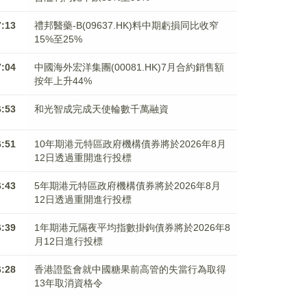
7:13
禮邦醫藥-B(09637.HK)料中期虧損同比收窄
15%至25%
7:04
中國海外宏洋集團(00081.HK)7月合約銷售額
按年上升44%
6:53
和光智成完成天使輪數千萬融資
6:51
10年期港元特區政府機構債券將於2026年8月
12日透過重開進行投標
6:43
5年期港元特區政府機構債券將於2026年8月
12日透過重開進行投標
6:39
1年期港元隔夜平均指數掛鉤債券將於2026年8
月12日進行投標
6:28
香港證監會就中國糖果前高管的失當行為取得
13年取消資格令