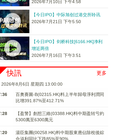
2026年7月10日 下午4:58
【今日IPO】中际旭创过港交所聆讯
2026年7月21日 下午5:50
【今日IPO】剑桥科技[6166.HK]净利
增近两倍
2026年7月16日 下午3:51
快訊
更多
2026年8月6日 星期四 13:00:01
7:36
百奧賽圖-B(02315.HK)料上半年歸母淨利潤同
比增391.87%至412.71%
7:28
【盈警】創想三維(03388.HK)料中期盈转亏約
5300萬至6300萬元
7:20
湯臣集團(00258.HK)料中期股東應佔除稅後綜
合溢利同比下跌85%至90%