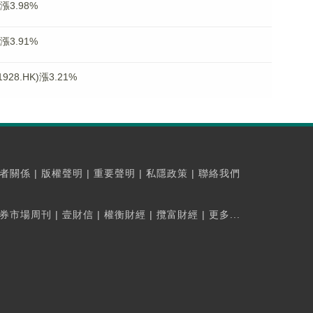
漲3.98%
漲3.91%
8.HK)漲3.21%
者關係
|
版權聲明
|
重要聲明
|
私隱政策
|
聯絡我們
券市場周刊
|
壹財信
|
權衡財經
|
攬富財經
|
更多...