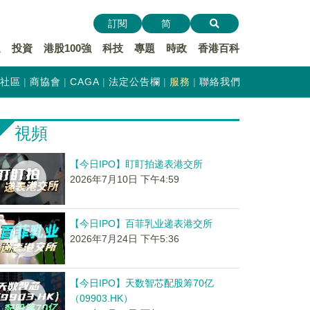
訂閱
简
遞
投資
港股100強
科技
專題
時政
香港百科
社區
商協會
CAGA
法定公告欄
服務
聯絡我們
視頻
【今日IPO】盯盯拍递表港交所
2026年7月10日 下午4:59
【今日IPO】百菲乳业递表港交所
2026年7月24日 下午5:36
【今日IPO】天数智芯配股筹70亿
（09903.HK）