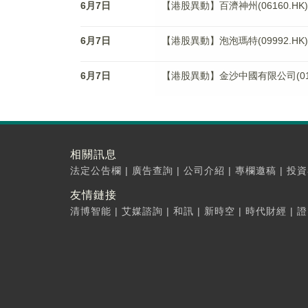
6月7日
【港股異動】百濟神州(06160.HK)
6月7日
【港股異動】泡泡瑪特(09992.HK)
6月7日
【港股異動】金沙中國有限公司(0192
相關訊息
法定公告欄
|
廣告查詢
|
公司介紹
|
專欄邀稿
|
投資
友情鏈接
清博智能
|
艾媒諮詢
|
和訊
|
新時空
|
時代財經
|
證