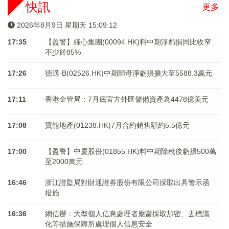
快訊
更多
2026年8月9日 星期天 15:09:12
17:35
【盈警】綠心集團(00094.HK)料中期淨虧損同比收窄
不少於85%
17:26
德適-B(02526.HK)中期歸母淨虧損擴大至5588.3萬元
17:11
香港金管局：7月底官方外匯儲備資產為4478億美元
17:08
寶龍地產(01238.HK)7月合約銷售額約5.5億元
17:00
【盈警】中慶股份(01855.HK)料中期除稅後虧損500萬
至2000萬元
16:46
浙江證監局對財通證券股份有限公司採取出具警示函
措施
16:36
網信辦：大型個人信息處理者應當採取加密、去標識
化等措施保障所處理個人信息安全