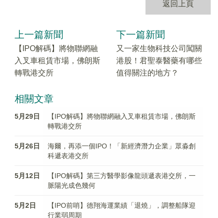
返回上頁
上一篇新聞
下一篇新聞
【IPO解碼】將物聯網融
又一家生物科技公司闖關
入叉車租賃市場，佛朗斯
港股！君聖泰醫藥有哪些
轉戰港交所
值得關注的地方？
相關文章
5月29日
【IPO解碼】將物聯網融入叉車租賃市場，佛朗斯
轉戰港交所
5月26日
海爾，再添一個IPO！「新經濟潛力企業」眾淼創
科遞表港交所
5月12日
【IPO解碼】第三方醫學影像龍頭遞表港交所，一
脈陽光成色幾何
5月2日
【IPO前哨】德翔海運業績「退燒」，調整船隊迎
行業弱周期