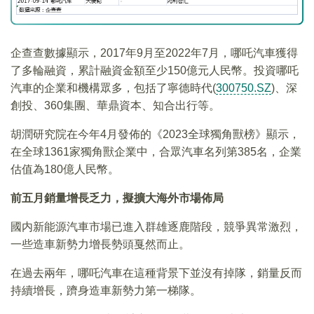
企查查數據顯示，2017年9月至2022年7月，哪吒汽車獲得
了多輪融資，累計融資金額至少150億元人民幣。投資哪吒
汽車的企業和機構眾多，包括了寧德時代(
300750.SZ
)、深
創投、360集團、華鼎資本、知合出行等。
胡潤研究院在今年4月發佈的《2023全球獨角獸榜》顯示，
在全球1361家獨角獸企業中，合眾汽車名列第385名，企業
估值為180億人民幣。
前五月銷量增長乏力，擬擴大海外市場佈局
國内新能源汽車市場已進入群雄逐鹿階段，競爭異常激烈，
一些造車新勢力增長勢頭戛然而止。
在過去兩年，哪吒汽車在這種背景下並沒有掉隊，銷量反而
持續增長，躋身造車新勢力第一梯隊。