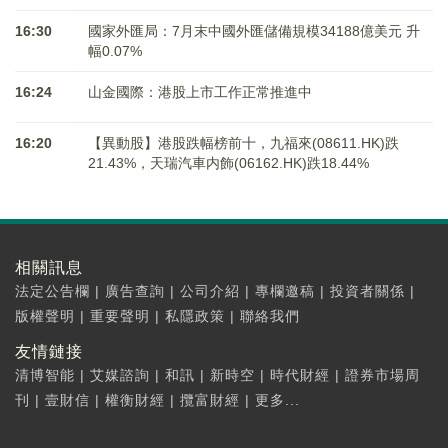
16:30
國家外匯局：7月末中國外匯儲備規模34188億美元 升
幅0.07%
16:24
山金國際：港股上市工作正常推進中
16:20
【異動股】港股跌幅榜前十，九福來(08611.HK)跌
21.43%，天瑞汽車内飾(06162.HK)跌18.44%
相關訊息
法定公告欄
|
廣告查詢
|
公司介紹
|
專欄邀稿
|
投資者關係
|
版權聲明
|
重要聲明
|
私隱政策
|
聯絡我們
友情鏈接
清博智能
|
艾媒諮詢
|
和訊
|
新時空
|
時代財經
|
證券市場周
刊
|
壹財信
|
權衡財經
|
攬富財經
|
更多...