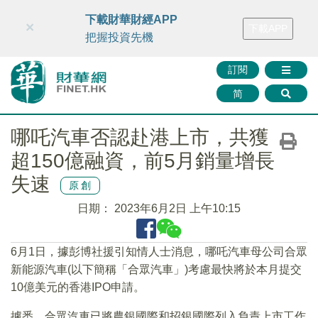
財華智庫網
FINTV
FINMETA
財華證券
媒體矩陣
下載財華財經APP
×
下載APP
智庫沙龍
聯絡我們
把握投資先機
訂閱
简
哪吒汽車否認赴港上市，共獲
超150億融資，前5月銷量增長
失速
原創
日期：
2023年6月2日 上午10:15
6月1日，據彭博社援引知情人士消息，哪吒汽車母公司合眾
新能源汽車(以下簡稱「合眾汽車」)考慮最快將於本月提交
10億美元的香港IPO申請。
據悉，合眾汽車已將農銀國際和招銀國際列入負責上市工作