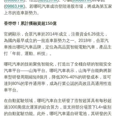
(
09863.HK
)。若哪吒汽車成功登陸港股市場，將成為第五家
上市的造車新勢力。
香饽饽！累計獲融資超150億
官網顯示，合眾汽車於2014年成立，注冊資金6.26億元，
為國内最早成立的一批造車新勢力之一。2018年，合眾汽
車推出哪吒汽車品牌，定位為高品質智能電動汽車，產品主
打「年前、運動、科技」。
哪吒汽車的技術聚焦智能化，打造出了全棧自研的智能安全
汽車平台——山海平台。哪吒汽車表示，山海平台能夠將新
車型研發周期縮短8個月，降低30%-40%的研發成本，並可
達到80%的零件通用率，成為行業公認的高效且高通用性造
車平台。
在自動駕駛領域，哪吒汽車自主研發了浩智超算具有每秒超
過1000萬億次運算的綜合算力，並支持部分場景下L4+級别
的自動駕駛功能。此外，哪吒汽車還自研電池，其研發的天