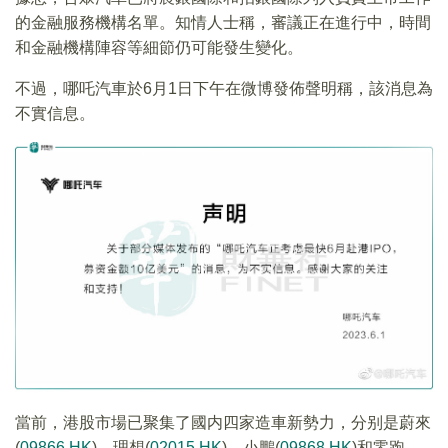
的金融服務機構名單。知情人士稱，審議正在進行中，時間
和金融機構陣容等細節仍可能發生變化。
不過，哪吒汽車於6月1日下午在微博發佈聲明稱，該消息為
不實信息。
當前，港股市場已聚集了國内四家造車新勢力，分别是蔚來
(
09866.HK
)、理想(
02015.HK
)、小鵬(
09868.HK
)和零跑