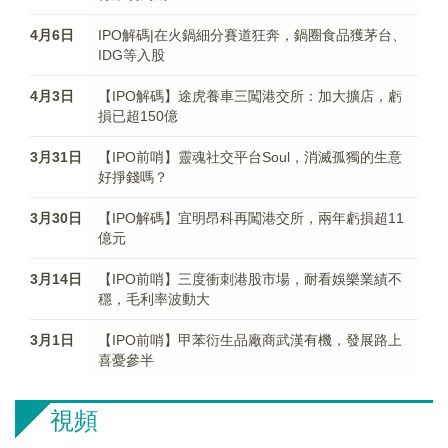
4月6日
IPO解碼|在火鍋細分賽道狂奔，鍋圈食品獲茅台、
IDG等入股
4月3日
【IPO解碼】途虎養車三闖港交所：加大擴店，虧
損已超150億
3月31日
【IPO前哨】靈魂社交平台Soul，消滅孤獨的生意
好掙錢嗎？
3月30日
【IPO解碼】宜明昂科再闖港交所，兩年虧損超11
億元
3月14日
【IPO前哨】三度衝刺港股市場，耐看娛樂業績不
穩，毛利率波動大
3月1日
【IPO前哨】甲苯衍生品廠商武漢有機，發展路上
喜憂參半
視頻