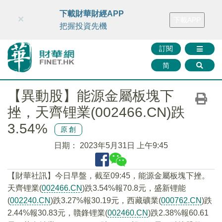
財華智庫網
FINTV
FINMETA
財華證券
媒體矩陣
下載財華財經APP
×
下載APP
智庫沙龍
聯絡我們
把握投資先機
訂閱
简
【異動股】能源金屬板塊下
挫，天齊锂業(002466.CN)跌
3.54%
原創
日期：
2023年5月31日 上午9:45
【財華社訊】今日早盤，截至09:45，能源金屬板塊下挫。
天齊锂業(
002466.CN
)跌3.54%報70.8元，盛新锂能
(
002240.CN
)跌3.27%報30.19元，西藏礦業(
000762.CN
)跌
2.44%報30.83元，贛鋒锂業(
002460.CN
)跌2.38%報60.61