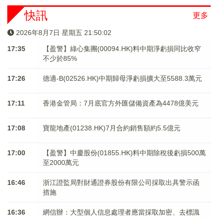
快訊
更多
2026年8月7日 星期五 21:50:02
17:35
【盈警】綠心集團(00094.HK)料中期淨虧損同比收窄
不少於85%
17:26
德適-B(02526.HK)中期歸母淨虧損擴大至5588.3萬元
17:11
香港金管局：7月底官方外匯儲備資產為4478億美元
17:08
寶龍地產(01238.HK)7月合約銷售額約5.5億元
17:00
【盈警】中慶股份(01855.HK)料中期除稅後虧損500萬
至2000萬元
16:46
浙江證監局對財通證券股份有限公司採取出具警示函
措施
16:36
網信辦：大型個人信息處理者應當採取加密、去標識