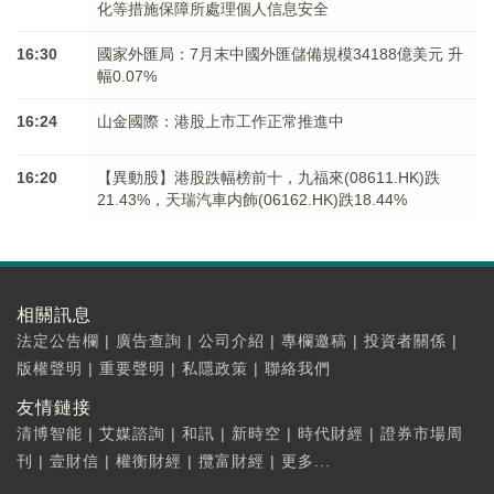
化等措施保障所處理個人信息安全
16:30
國家外匯局：7月末中國外匯儲備規模34188億美元 升
幅0.07%
16:24
山金國際：港股上市工作正常推進中
16:20
【異動股】港股跌幅榜前十，九福來(08611.HK)跌
21.43%，天瑞汽車内飾(06162.HK)跌18.44%
相關訊息
法定公告欄
|
廣告查詢
|
公司介紹
|
專欄邀稿
|
投資者關係
|
版權聲明
|
重要聲明
|
私隱政策
|
聯絡我們
友情鏈接
清博智能
|
艾媒諮詢
|
和訊
|
新時空
|
時代財經
|
證券市場周
刊
|
壹財信
|
權衡財經
|
攬富財經
|
更多...