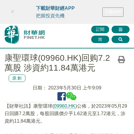
財華智庫網
FINTV
FINMETA
財華證券
媒體矩陣
下載財華財經APP
×
下載APP
智庫沙龍
聯絡我們
把握投資先機
訂閱
简
康聖環球(09960.HK)回购7.2
萬股 涉資約11.84萬港元
原創
日期：
2023年5月30日 上午9:09
【財華社訊】康聖環球(
09960.HK
)公佈，於2023年05月29
日回購7.2萬股，每股回購價介乎1.62港元至1.72港元，涉
資約11.84萬港元。