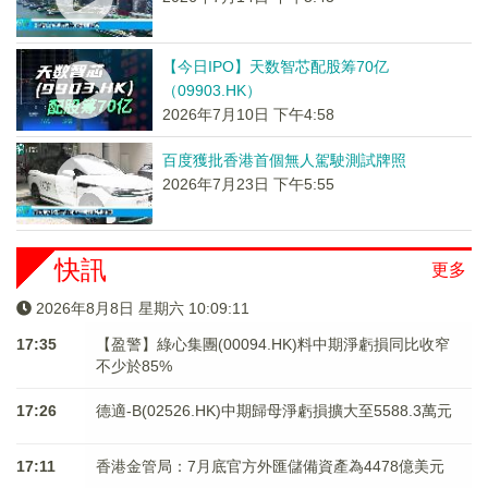
【今日IPO】天数智芯配股筹70亿
（09903.HK）
2026年7月10日 下午4:58
百度獲批香港首個無人駕駛測試牌照
2026年7月23日 下午5:55
快訊
更多
2026年8月8日 星期六 10:09:11
17:35
【盈警】綠心集團(00094.HK)料中期淨虧損同比收窄
不少於85%
17:26
德適-B(02526.HK)中期歸母淨虧損擴大至5588.3萬元
17:11
香港金管局：7月底官方外匯儲備資產為4478億美元