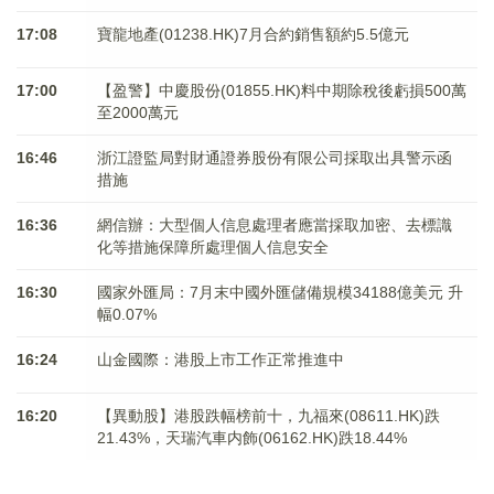
17:08
寶龍地產(01238.HK)7月合約銷售額約5.5億元
17:00
【盈警】中慶股份(01855.HK)料中期除稅後虧損500萬
至2000萬元
16:46
浙江證監局對財通證券股份有限公司採取出具警示函
措施
16:36
網信辦：大型個人信息處理者應當採取加密、去標識
化等措施保障所處理個人信息安全
16:30
國家外匯局：7月末中國外匯儲備規模34188億美元 升
幅0.07%
16:24
山金國際：港股上市工作正常推進中
16:20
【異動股】港股跌幅榜前十，九福來(08611.HK)跌
21.43%，天瑞汽車内飾(06162.HK)跌18.44%