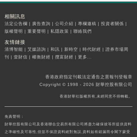
相關訊息
法定公告欄
|
廣告查詢
|
公司介紹
|
專欄邀稿
|
投資者關係
|
版權聲明
|
重要聲明
|
私隱政策
|
聯絡我們
友情鏈接
清博智能
|
艾媒諮詢
|
和訊
|
新時空
|
時代財經
|
證券市場周
刊
|
壹財信
|
權衡財經
|
攬富財經
|
更多...
香港政府指定刊載法定通告之憲報刊登報章
Copyright © 1998 - 2026 財華控股有限公司
香港財華社版權所有,未經同意不得轉載。
免責聲明：
財華控股有限公司及香港聯合交易所有限公司將盡力確保彼等所提供資料
之準確性及可靠性,但並不保證資料絕對無誤,資料如有錯漏而令閣下蒙受