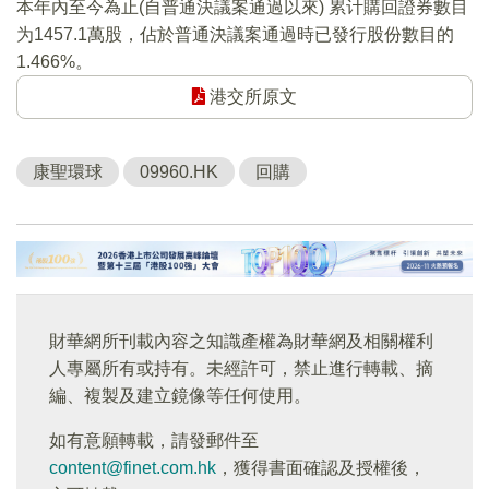
本年內至今為止(自普通決議案通過以來) 累计購回證券數目
为1457.1萬股，佔於普通決議案通過時已發行股份數目的
1.466%。
港交所原文
康聖環球
09960.HK
回購
財華網所刊載內容之知識產權為財華網及相關權利
人專屬所有或持有。未經許可，禁止進行轉載、摘
編、複製及建立鏡像等任何使用。
如有意願轉載，請發郵件至
content@finet.com.hk
，獲得書面確認及授權後，