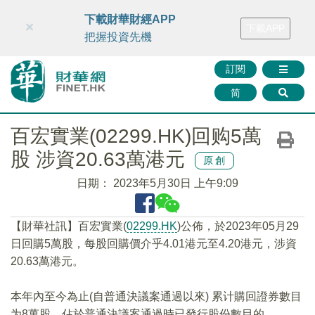
財華智庫網
FINTV
FINMETA
財華證券
媒體矩陣
下載財華財經APP
×
下載APP
智庫沙龍
聯絡我們
把握投資先機
訂閱
简
百宏實業(02299.HK)回购5萬
股 涉資20.63萬港元
原創
日期：
2023年5月30日 上午9:09
【財華社訊】百宏實業(
02299.HK
)公佈，於2023年05月29
日回購5萬股，每股回購價介乎4.01港元至4.20港元，涉資
20.63萬港元。
本年內至今為止(自普通決議案通過以來) 累计購回證券數目
为8萬股，佔於普通決議案通過時已發行股份數目的