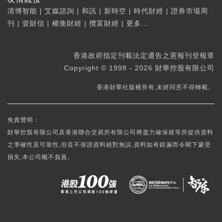
清博智能
|
艾媒諮詢
|
和訊
|
新時空
|
時代財經
|
證券市場周
刊
|
壹財信
|
權衡財經
|
攬富財經
|
更多...
香港政府指定刊載法定通告之憲報刊登報章
Copyright © 1998 - 2026 財華控股有限公司
香港財華社版權所有,未經同意不得轉載。
免責聲明：
財華控股有限公司及香港聯合交易所有限公司將盡力確保彼等所提供資料
之準確性及可靠性,但並不保證資料絕對無誤,資料如有錯漏而令閣下蒙受
損失,本公司概不負責。