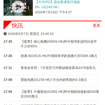
【今日IPO】晶合集成首日涨超
8%（02249.HK）
2026年7月10日 下午4:57
快訊
更多
2026年8月7日 星期五 23:40:52
17:35
【盈警】綠心集團(00094.HK)料中期淨虧損同比收窄
不少於85%
17:26
德適-B(02526.HK)中期歸母淨虧損擴大至5588.3萬元
17:11
香港金管局：7月底官方外匯儲備資產為4478億美元
17:08
寶龍地產(01238.HK)7月合約銷售額約5.5億元
17:00
【盈警】中慶股份(01855.HK)料中期除稅後虧損500萬
至2000萬元