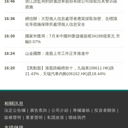
16:46
浙江證監局對財通證券股份有限公司採取出具警示函
措施
16:36
網信辦：大型個人信息處理者應當採取加密、去標識
化等措施保障所處理個人信息安全
16:30
國家外匯局：7月末中國外匯儲備規模34188億美元 升
幅0.07%
16:24
山金國際：港股上市工作正常推進中
16:20
【異動股】港股跌幅榜前十，九福來(08611.HK)跌
21.43%，天瑞汽車内飾(06162.HK)跌18.44%
相關訊息
法定公告欄
|
廣告查詢
|
公司介紹
|
專欄邀稿
|
投資者關係
|
版權聲明
|
重要聲明
|
私隱政策
|
聯絡我們
友情鏈接