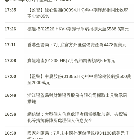
17:35
【盈警】綠心集團(00094.HK)料中期淨虧損同比收窄
不少於85%
17:26
德適-B(02526.HK)中期歸母淨虧損擴大至5588.3萬元
17:11
香港金管局：7月底官方外匯儲備資產為4478億美元
17:08
寶龍地產(01238.HK)7月合約銷售額約5.5億元
17:00
【盈警】中慶股份(01855.HK)料中期除稅後虧損500萬
至2000萬元
16:46
浙江證監局對財通證券股份有限公司採取出具警示函
措施
16:36
網信辦：大型個人信息處理者應當採取加密、去標識
化等措施保障所處理個人信息安全
16:30
國家外匯局：7月末中國外匯儲備規模34188億美元 升