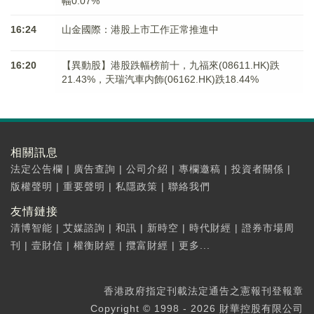
幅0.07%
16:24
山金國際：港股上市工作正常推進中
16:20
【異動股】港股跌幅榜前十，九福來(08611.HK)跌
21.43%，天瑞汽車内飾(06162.HK)跌18.44%
相關訊息
法定公告欄
|
廣告查詢
|
公司介紹
|
專欄邀稿
|
投資者關係
|
版權聲明
|
重要聲明
|
私隱政策
|
聯絡我們
友情鏈接
清博智能
|
艾媒諮詢
|
和訊
|
新時空
|
時代財經
|
證券市場周
刊
|
壹財信
|
權衡財經
|
攬富財經
|
更多...
香港政府指定刊載法定通告之憲報刊登報章
Copyright © 1998 - 2026 財華控股有限公司