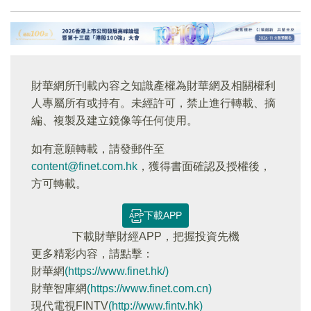
財華網所刊載內容之知識產權為財華網及相關權利
人專屬所有或持有。未經許可，禁止進行轉載、摘
編、複製及建立鏡像等任何使用。
如有意願轉載，請發郵件至
content@finet.com.hk
，獲得書面確認及授權後，
方可轉載。
下載APP
下載財華財經APP，把握投資先機
更多精彩内容，請點擊：
財華網
(https://www.finet.hk/)
財華智庫網
(https://www.finet.com.cn)
現代電視FINTV
(http://www.fintv.hk)