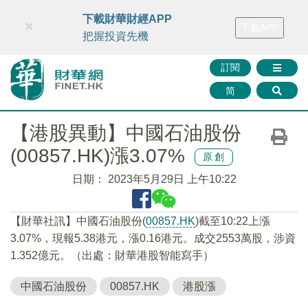
財華智庫網
FINTV
FINMETA
財華證券
媒體矩陣
下載財華財經APP
×
下載APP
智庫沙龍
聯絡我們
把握投資先機
訂閱
简
【港股異動】中國石油股份
(00857.HK)漲3.07%
原創
日期：
2023年5月29日 上午10:22
【財華社訊】中國石油股份(
00857.HK
)截至10:22上漲
3.07%，現報5.38港元，漲0.16港元。成交2553萬股，涉資
1.352億元。（出處：財華港股智能寫手）
中國石油股份
00857.HK
港股漲