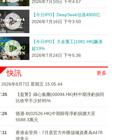
2026年7月10日 下午4:57
【今日IPO】DeepSeek估值4800亿
2026年7月16日 下午3:50
【今日IPO】大金重工[1081.HK]飙涨
超19%
2026年7月24日 下午5:36
快訊
更多
2026年8月7日 星期五 15:05:45
7:35
【盈警】綠心集團(00094.HK)料中期淨虧損同
比收窄不少於85%
7:26
德適-B(02526.HK)中期歸母淨虧損擴大至
5588.3萬元
7:11
香港金管局：7月底官方外匯儲備資產為4478
億美元