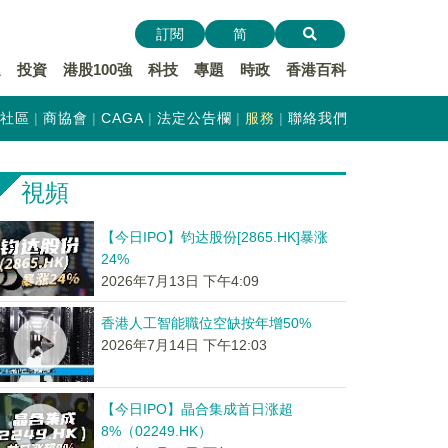
訂閱
简
遞
投資
港股100強
科技
專題
時政
香港百科
社區
商協會
CAGA
法定公告欄
服務
聯絡我們
視頻
【今日IPO】钧达股份[2865.HK]暴涨
24%
2026年7月13日 下午4:09
香港人工智能職位空缺按年增50%
2026年7月14日 下午12:03
【今日IPO】晶合集成首日涨超
8%（02249.HK）