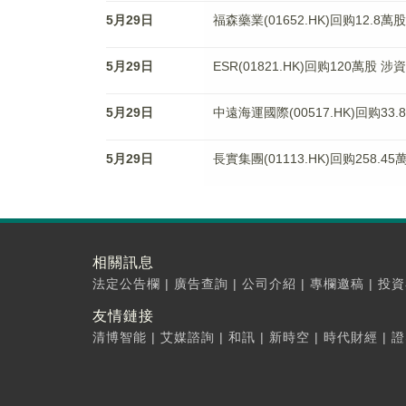
5月29日
福森藥業(01652.HK)回购12.8萬
5月29日
ESR(01821.HK)回购120萬股 涉
5月29日
中遠海運國際(00517.HK)回购33.
5月29日
長實集團(01113.HK)回购258.4
相關訊息
法定公告欄
|
廣告查詢
|
公司介紹
|
專欄邀稿
|
投資
友情鏈接
清博智能
|
艾媒諮詢
|
和訊
|
新時空
|
時代財經
|
證