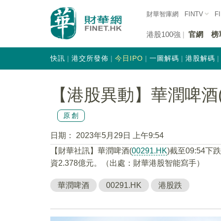
財華智庫網
FINTV
F
港股100強
官網
榜
快訊
港交所發佈
今日IPO
一圖解碼
港股解碼
【港股異動】華潤啤酒(00
原創
日期：
2023年5月29日 上午9:54
【財華社訊】華潤啤酒(
00291.HK
)截至09:54下
資2.378億元。（出處：財華港股智能寫手）
華潤啤酒
00291.HK
港股跌