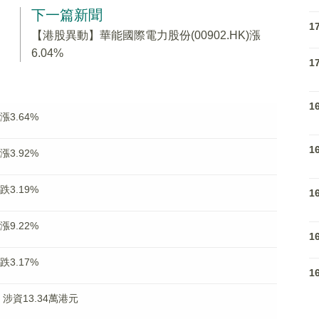
下一篇新聞
1
【港股異動】華能國際電力股份(00902.HK)漲
6.04%
1
1
漲3.64%
1
漲3.92%
跌3.19%
1
漲9.22%
1
跌3.17%
1
股 涉資13.34萬港元