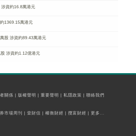
股 涉資約16.8萬港元
資約1369.15萬港元
8萬股 涉資約89.43萬港元
5萬股 涉資約1.12億港元
者關係
|
版權聲明
|
重要聲明
|
私隱政策
|
聯絡我們
券市場周刊
|
壹財信
|
權衡財經
|
攬富財經
|
更多...