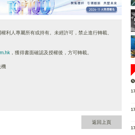
關權利人專屬所有或持有。未經許可，禁止進行轉載、
om.hk
，獲得書面確認及授權後，方可轉載。
先機
1
1
返回上頁
1