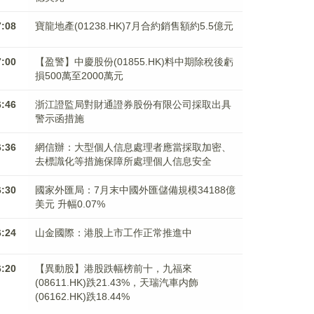
7:08
寶龍地產(01238.HK)7月合約銷售額約5.5億元
7:00
【盈警】中慶股份(01855.HK)料中期除稅後虧
損500萬至2000萬元
6:46
浙江證監局對財通證券股份有限公司採取出具
警示函措施
6:36
網信辦：大型個人信息處理者應當採取加密、
去標識化等措施保障所處理個人信息安全
6:30
國家外匯局：7月末中國外匯儲備規模34188億
美元 升幅0.07%
6:24
山金國際：港股上市工作正常推進中
6:20
【異動股】港股跌幅榜前十，九福來
(08611.HK)跌21.43%，天瑞汽車内飾
(06162.HK)跌18.44%