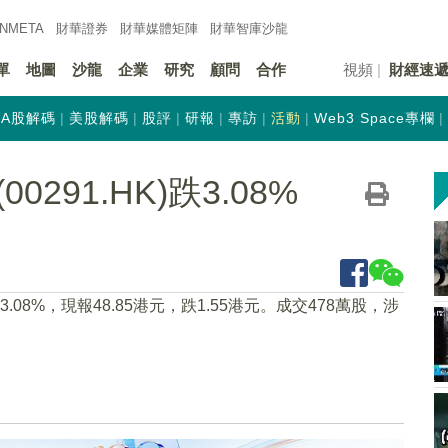
INMETA
財華證券
財華
媒體矩陣
財華
智庫沙龍
單
地圖
沙龍
企業
研究
顧問
合作
視頻
財經速
A股解碼
美股解碼
股評
研報
專訪
活動
Web3 Space專欄
291.HK)跌3.08%
跌3.08%，現報48.85港元，跌1.55港元。成交478萬股，涉