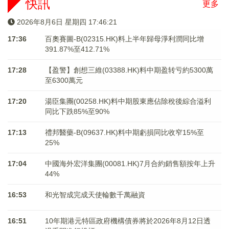
快訊
更多
2026年8月6日 星期四 17:46:21
17:36
百奧賽圖-B(02315.HK)料上半年歸母淨利潤同比增
391.87%至412.71%
17:28
【盈警】創想三維(03388.HK)料中期盈转亏約5300萬
至6300萬元
17:20
湯臣集團(00258.HK)料中期股東應佔除稅後綜合溢利
同比下跌85%至90%
17:13
禮邦醫藥-B(09637.HK)料中期虧損同比收窄15%至
25%
17:04
中國海外宏洋集團(00081.HK)7月合約銷售額按年上升
44%
16:53
和光智成完成天使輪數千萬融資
16:51
10年期港元特區政府機構債券將於2026年8月12日透