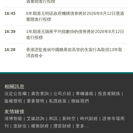
過重開進行投標
16:43
5年期港元特區政府機構債券將於2026年8月12日透過
重開進行投標
16:39
1年期港元隔夜平均指數掛鉤債券將於2026年8月12日
進行投標
16:28
香港證監會就中國糖果前高管的失當行為取得13年取
消資格令
相關訊息
法定公告欄
|
廣告查詢
|
公司介紹
|
專欄邀稿
|
投資者關係
|
版權聲明
|
重要聲明
|
私隱政策
|
聯絡我們
友情鏈接
清博智能
|
艾媒諮詢
|
和訊
|
新時空
|
時代財經
|
證券市場周
刊
|
壹財信
|
權衡財經
|
攬富財經
|
更多...