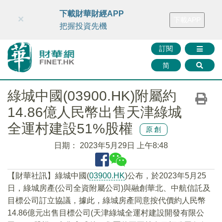
財華智庫網
FINTV
FINMETA
財華證券
媒體矩陣
下載財華財經APP
×
下載APP
智庫沙龍
聯絡我們
把握投資先機
訂閱
简
綠城中國(03900.HK)附屬約
14.86億人民幣出售天津綠城
全運村建設51%股權
原創
日期：
2023年5月29日 上午8:48
【財華社訊】綠城中國(
03900.HK
)公布，於2023年5月25
日，綠城房產(公司全資附屬公司)與融創華北、中航信託及
目標公司訂立協議，據此，綠城房產同意按代價約人民幣
14.86億元出售目標公司(天津綠城全運村建設開發有限公