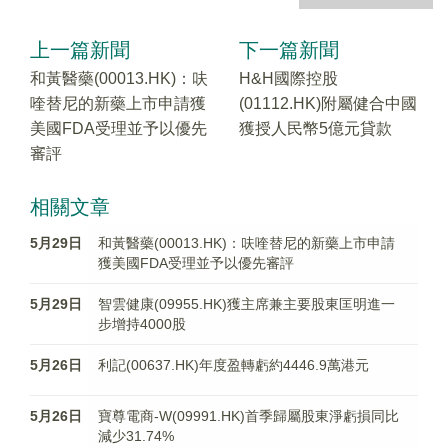
上一篇新聞
下一篇新聞
和黃醫藥(00013.HK)：呋
H&H國際控股
喹替尼的新藥上市申請獲
(01112.HK)附屬健合中國
美國FDA受理並予以優先
獲授人民幣5億元貸款
審評
相關文章
5月29日
和黃醫藥(00013.HK)：呋喹替尼的新藥上市申請
獲美國FDA受理並予以優先審評
5月29日
智雲健康(09955.HK)獲主席兼主要股東匡明進一
步增持4000股
5月26日
利記(00637.HK)年度盈轉虧約4446.9萬港元
5月26日
寶尊電商-W(09991.HK)首季歸屬股東淨虧損同比
減少31.74%