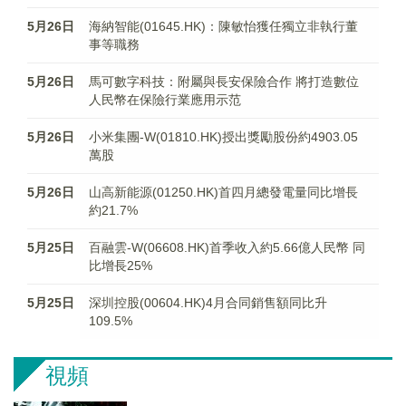
5月26日
海納智能(01645.HK)：陳敏怡獲任獨立非執行董
事等職務
5月26日
馬可數字科技：附屬與長安保險合作 將打造數位
人民幣在保險行業應用示范
5月26日
小米集團-W(01810.HK)授出獎勵股份約4903.05
萬股
5月26日
山高新能源(01250.HK)首四月總發電量同比增長
約21.7%
5月25日
百融雲-W(06608.HK)首季收入約5.66億人民幣 同
比增長25%
5月25日
深圳控股(00604.HK)4月合同銷售額同比升
109.5%
視頻