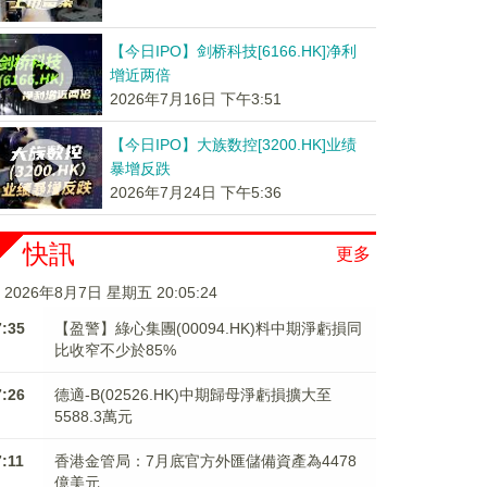
【今日IPO】剑桥科技[6166.HK]净利
增近两倍
2026年7月16日 下午3:51
【今日IPO】大族数控[3200.HK]业绩
暴增反跌
2026年7月24日 下午5:36
快訊
更多
2026年8月7日 星期五 20:05:24
7:35
【盈警】綠心集團(00094.HK)料中期淨虧損同
比收窄不少於85%
7:26
德適-B(02526.HK)中期歸母淨虧損擴大至
5588.3萬元
7:11
香港金管局：7月底官方外匯儲備資產為4478
億美元