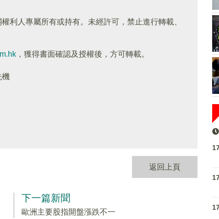
關權利人專屬所有或持有。未經許可，禁止進行轉載、
om.hk
，獲得書面確認及授權後，方可轉載。
先機
1
返回上頁
1
下一篇新聞
1
歐洲主要股指開盤漲跌不一