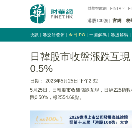
財華智庫網
FINTV
F
港股100強
官網
榜
快訊
港交所發佈
今日IPO
一圖解碼
港股解碼
日韓股市收盤漲跌互現 
0.5%
日期：
2023年5月25日 下午2:32
5月25日，日韓股市收盤漲跌互現，日經225指數收盤
跌0.50%，報2554.69點。