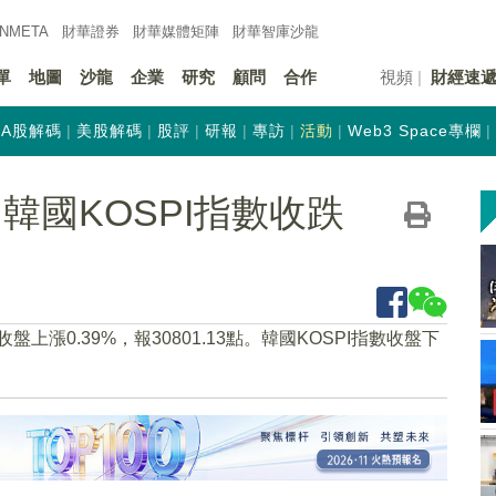
INMETA
財華證券
財華
媒體矩陣
財華
智庫沙龍
單
地圖
沙龍
企業
研究
顧問
合作
視頻
財經速
A股解碼
美股解碼
股評
研報
專訪
活動
Web3 Space專欄
韓國KOSPI指數收跌
上漲0.39%，報30801.13點。韓國KOSPI指數收盤下