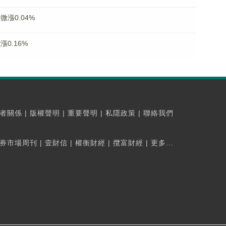
微漲0.04%
0.16%
者關係
|
版權聲明
|
重要聲明
|
私隱政策
|
聯絡我們
券市場周刊
|
壹財信
|
權衡財經
|
攬富財經
|
更多...