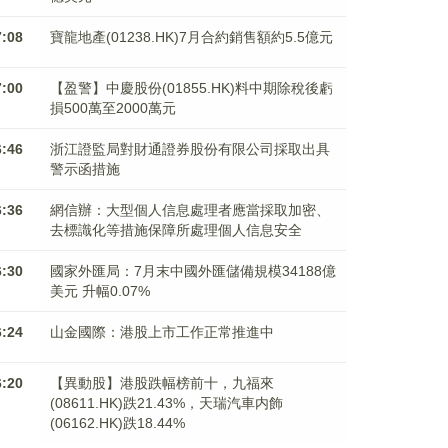
7:08
寶龍地產(01238.HK)7月合約銷售額約5.5億元
7:00
【盈警】中慶股份(01855.HK)料中期除稅後虧
損500萬至2000萬元
6:46
浙江證監局對財通證券股份有限公司採取出具
警示函措施
6:36
網信辦：大型個人信息處理者應當採取加密、
去標識化等措施保障所處理個人信息安全
6:30
國家外匯局：7月末中國外匯儲備規模34188億
美元 升幅0.07%
6:24
山金國際：港股上市工作正常推進中
6:20
【異動股】港股跌幅榜前十，九福來
(08611.HK)跌21.43%，天瑞汽車内飾
(06162.HK)跌18.44%