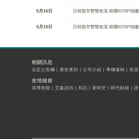
5月16日
日韓股市雙雙收漲 韓國KOSPI指數
5月15日
日韓股市雙雙收漲 韓國KOSPI指數漲
相關訊息
法定公告欄
|
廣告查詢
|
公司介紹
|
專欄邀稿
|
投資
友情鏈接
清博智能
|
艾媒諮詢
|
和訊
|
新時空
|
時代財經
|
證