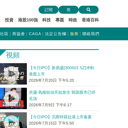
訂閱
简
遞
投資
港股100強
科技
專題
時政
香港百科
社區
商協會
CAGA
法定公告欄
服務
聯絡我們
視頻
【今日IPO】新易盛[300502.SZ]冲刺
港股上市
2026年7月20日 下午5:20
洪灏-风格轮动开始发生 韩国股市已经
见顶
2026年7月9日 下午6:17
【今日IPO】贝斯特获赴港上市备案
2026年7月15日 下午5:50