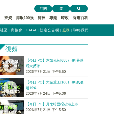
訂閱
简
遞
投資
港股100強
科技
專題
時政
香港百科
社區
商協會
CAGA
法定公告欄
服務
聯絡我們
視頻
【今日IPO】东阳光药[6887.HK]暴跌
后大反弹
2026年7月21日 下午5:50
【今日IPO】大金重工[1081.HK]飙涨
超19%
2026年7月24日 下午5:36
【今日IPO】月之暗面拟赴港上市
2026年7月21日 下午5:50