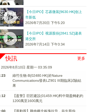
【今日IPO】芯碁微装[9630.HK]创上
市新低
2026年7月20日 下午5:20
【今日IPO】视源股份[2841.SZ]递表
港交所
2026年7月14日 下午3:34
快訊
更多
2026年8月10日 星期一 03:35:09
1:23
綠竹生物-B(02480.HK)於Nature
Communications發表LZ901 III期臨床試驗結
果
1:12
【盈警】巨匠建設(01459.HK)料中期盈轉虧約
1200萬至1600萬元
1:00
【異動股】雞肉概念板塊拉升，益生股份