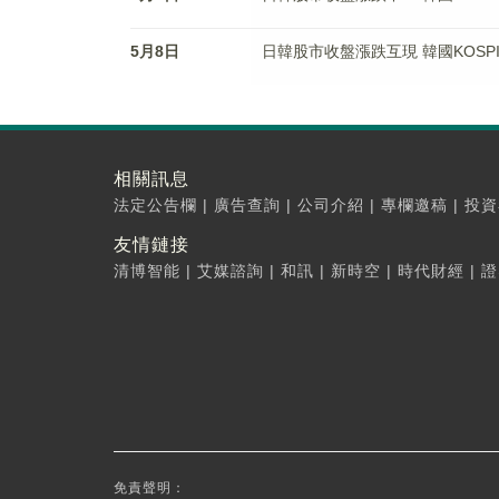
5月8日
日韓股市收盤漲跌互現 韓國KOSPI
相關訊息
法定公告欄
|
廣告查詢
|
公司介紹
|
專欄邀稿
|
投資
友情鏈接
清博智能
|
艾媒諮詢
|
和訊
|
新時空
|
時代財經
|
證
免責聲明：