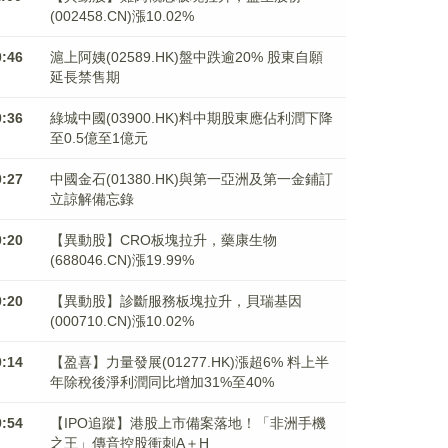
(002458.CN)漲10.02%
0:46
滬上阿姨(02589.HK)盤中跌逾20% 股東自願
延長禁售期
0:36
綠城中國(03900.HK)料中期股東應佔利潤下降
至0.5億至1億元
0:27
中國金石(01380.HK)與第一亞洲及第一金鋪訂
立諒解備忘錄
0:20
【異動股】CRO板塊拉升，藥康生物
(688046.CN)漲19.99%
0:20
【異動股】診斷服務板塊拉升，貝瑞基因
(000710.CN)漲10.02%
0:14
【盈喜】力量發展(01277.HK)漲超6% 料上半
年除稅後淨利潤同比增加31%至40%
9:54
【IPO追蹤】港股上市備案落地！「非洲手機
之王」傳音控股衝刺A＋H