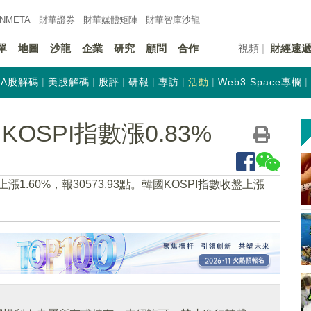
INMETA
財華證券
財華
媒體矩陣
財華
智庫沙龍
單
地圖
沙龍
企業
研究
顧問
合作
視頻
財經速
A股解碼
美股解碼
股評
研報
專訪
活動
Web3 Space專欄
OSPI指數漲0.83%
1.60%，報30573.93點。韓國KOSPI指數收盤上漲