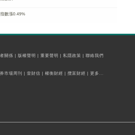
指數漲0.49%
者關係
|
版權聲明
|
重要聲明
|
私隱政策
|
聯絡我們
券市場周刊
|
壹財信
|
權衡財經
|
攬富財經
|
更多...