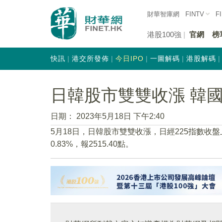
財華智庫網
FINTV
F
港股100強
官網
榜
快訊
港交所發佈
今日IPO
一圖解碼
港股解碼
日韓股市雙雙收漲 韓國K
日期：
2023年5月18日 下午2:40
5月18日，日韓股市雙雙收漲，日經225指數收盤上漲
0.83%，報2515.40點。