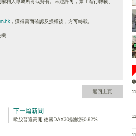
關權利人專屬所有或持有。未經許可，禁止進行轉載、
om.hk
，獲得書面確認及授權後，方可轉載。
先機
返回上頁
1
下一篇新聞
1
歐股普遍高開 德國DAX30指數漲0.82%
1