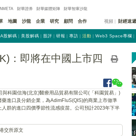
INMETA
財華證券
財華
媒體矩陣
財華
智庫沙龍
單
地圖
沙龍
企業
研究
顧問
合作
視頻
財經速
A股解碼
美股解碼
股評
研報
專訪
活動
Web3 Space專欄
.HK)：即將在中國上市四
司與科園信海(北京)醫療用品貿易有限公司(「科園貿易」)
口及分銷企業，為AdimFluS(QIS)的商業上市做準
人群的進口四價季節性流感疫苗。公司預計2023年下半
港交所原文