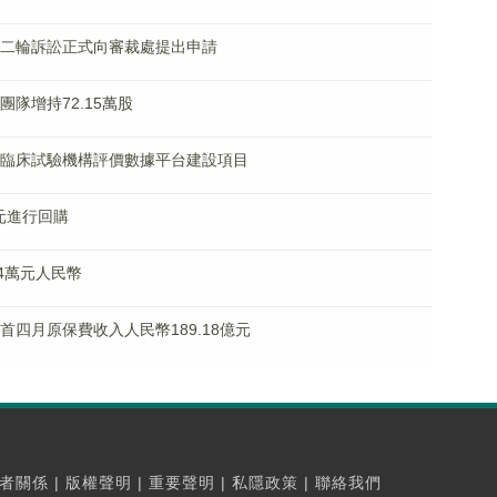
會就第二輪訴訟正式向審裁處提出申請
層團隊增持72.15萬股
司中標臨床試驗機構評價數據平台建設項目
港元進行回購
64萬元人民幣
財險首四月原保費收入人民幣189.18億元
者關係
|
版權聲明
|
重要聲明
|
私隱政策
|
聯絡我們