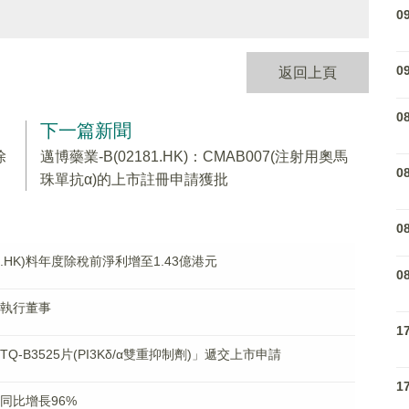
0
0
返回上頁
0
下一篇新聞
除
邁博藥業-B(02181.HK)：CMAB007(注射用奧馬
0
珠單抗α)的上市註冊申請獲批
0
.HK)料年度除稅前淨利增至1.43億港元
0
非執行董事
1
TQ-B3525片(PI3Kδ/α雙重抑制劑)」遞交上市申請
1
利同比增長96%