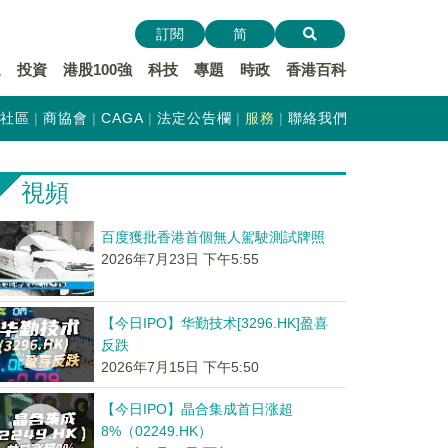
訂閱
简
遞
投資
港股100強
科技
專題
時政
香港百科
社區
商協會
CAGA
法定公告欄
服務
聯絡我們
視頻
百度獲批香港首個無人駕駛測試牌照
2026年7月23日 下午5:55
【今日IPO】华勤技术[3296.HK]盈喜
反跌
2026年7月15日 下午5:50
【今日IPO】晶合集成首日涨超
8%（02249.HK）