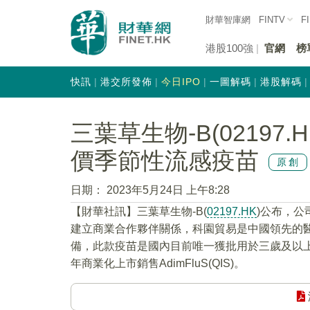
財華智庫網
FINTV
F
港股100強
官網
榜
快訊
港交所發佈
今日IPO
一圖解碼
港股解碼
三葉草生物-B(02197
價季節性流感疫苗
原創
日期：
2023年5月24日 上午8:28
【財華社訊】三葉草生物-B(
02197.HK
)公布，公
建立商業合作夥伴關係，科園貿易是中國領先的醫藥進
備，此款疫苗是國內目前唯一獲批用於三歲及以上
年商業化上市銷售AdimFluS(QIS)。