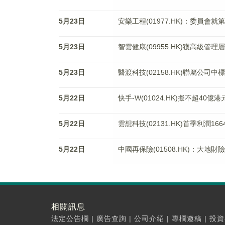
5月23日
安樂工程(01977.HK)：委員
5月23日
智雲健康(09955.HK)獲高級管理
5月23日
醫渡科技(02158.HK)聯屬公
5月22日
快手-W(01024.HK)擬不超40億
5月22日
雲想科技(02131.HK)首季利潤16
5月22日
中國再保險(01508.HK)：大地
相關訊息
法定公告欄
|
廣告查詢
|
公司介紹
|
專欄邀稿
|
投資