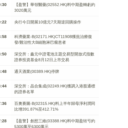
9:30
【盈警】華領醫藥(02552.HK)料中期盈轉虧約
3020萬元
9:22
央行今日開展10億元7天期逆回購操作
8:58
科濟藥業-B(02171.HK)CT1190B獲批治療復
發/難治性大B細胞淋巴瘤患者
8:50
深交所：鑫元中證電池主題交易型開放式指數
證券投資基金8月12日上市交易
8:48
通天酒業(00389.HK)停牌
8:44
深交所：晶合集成(02249.HK)獲調入港股通標
的證券名單
7:36
百奧賽圖-B(02315.HK)料上半年歸母淨利潤同
比增391.87%至412.71%
7:28
【盈警】創想三維(03388.HK)料中期盈转亏約
5300萬至6300萬元