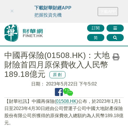
財華智庫網
FINTV
FINMETA
財華證券
媒體矩陣
下載財華財經APP
×
下載APP
智庫沙龍
聯絡我們
把握投資先機
訂閱
简
中國再保險(01508.HK)：大地
財險首四月原保費收入人民幣
189.18億元
原創
日期：
2023年5月22日 下午5:02
【財華社訊】中國再保險(
01508.HK
)公布，於2023年1月1
日至2023年4月30日經由公司營運子公司中國大地財產保險
股份有限公司所獲得的原保費收入總額約為人民幣189.18億
元。