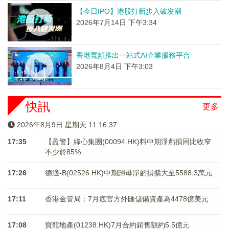
【今日IPO】港股打新步入破发潮
2026年7月14日 下午3:34
香港寬頻推出一站式AI企業服務平台
2026年8月4日 下午3:03
快訊
更多
2026年8月9日 星期天 11:16:37
17:35
【盈警】綠心集團(00094.HK)料中期淨虧損同比收窄
不少於85%
17:26
德適-B(02526.HK)中期歸母淨虧損擴大至5588.3萬元
17:11
香港金管局：7月底官方外匯儲備資產為4478億美元
17:08
寶龍地產(01238.HK)7月合約銷售額約5.5億元