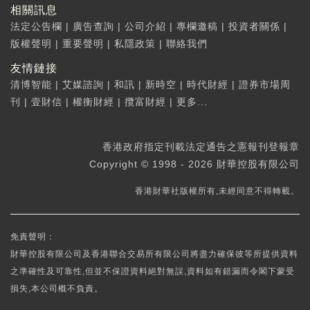
相關訊息
法定公告欄
|
廣告查詢
|
公司介紹
|
專欄邀稿
|
投資者關係
|
版權聲明
|
重要聲明
|
私隱政策
|
聯絡我們
友情鏈接
清博智能
|
艾媒諮詢
|
和訊
|
新時空
|
時代財經
|
證券市場周
刊
|
壹財信
|
權衡財經
|
攬富財經
|
更多...
香港政府指定刊載法定通告之憲報刊登報章
Copyright © 1998 - 2026 財華控股有限公司
香港財華社版權所有,未經同意不得轉載。
免責聲明：
財華控股有限公司及香港聯合交易所有限公司將盡力確保彼等所提供資料
之準確性及可靠性,但並不保證資料絕對無誤,資料如有錯漏而令閣下蒙受
損失,本公司概不負責。