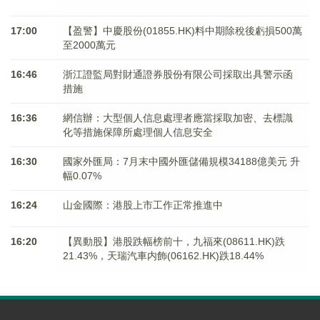
17:00
【盈警】中慶股份(01855.HK)料中期除稅後虧損500萬
至2000萬元
16:46
浙江證監局對財通證券股份有限公司採取出具警示函
措施
16:36
網信辦：大型個人信息處理者應當採取加密、去標識
化等措施保障所處理個人信息安全
16:30
國家外匯局：7月末中國外匯儲備規模34188億美元 升
幅0.07%
16:24
山金國際：港股上市工作正常推進中
16:20
【異動股】港股跌幅榜前十，九福來(08611.HK)跌
21.43%，天瑞汽車内飾(06162.HK)跌18.44%