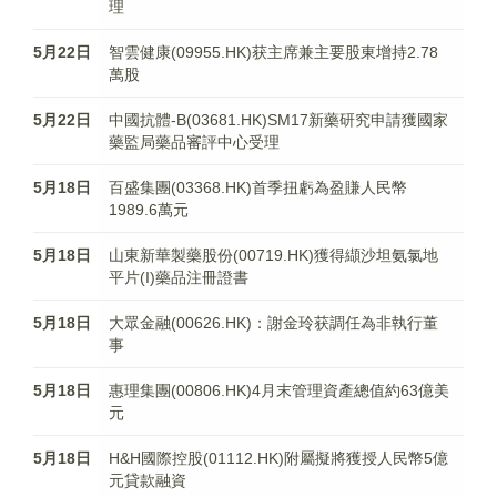
理
5月22日
智雲健康(09955.HK)获主席兼主要股東增持2.78
萬股
5月22日
中國抗體-B(03681.HK)SM17新藥研究申請獲國家
藥監局藥品審評中心受理
5月18日
百盛集團(03368.HK)首季扭虧為盈賺人民幣
1989.6萬元
5月18日
山東新華製藥股份(00719.HK)獲得纈沙坦氨氯地
平片(I)藥品注冊證書
5月18日
大眾金融(00626.HK)：謝金玲获調任為非執行董
事
5月18日
惠理集團(00806.HK)4月末管理資產總值約63億美
元
5月18日
H&H國際控股(01112.HK)附屬擬將獲授人民幣5億
元貸款融資