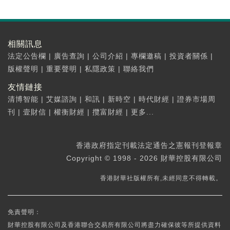
相關訊息
法定公告欄
|
廣告查詢
|
公司介紹
|
專欄邀稿
|
投資者關係
|
版權聲明
|
重要聲明
|
私隱政策
|
聯絡我們
友情鏈接
清博智能
|
艾媒諮詢
|
和訊
|
新時空
|
時代財經
|
證券市場周
刊
|
壹財信
|
權衡財經
|
攬富財經
|
更多...
香港政府指定刊載法定通告之憲報刊登報章
Copyright © 1998 - 2026 財華控股有限公司
香港財華社版權所有,未經同意不得轉載。
免責聲明：
財華控股有限公司及香港聯合交易所有限公司將盡力確保彼等所提供資料