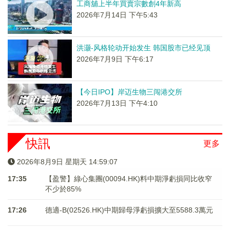
工商舖上半年買賣宗數創4年新高
2026年7月14日 下午5:43
洪灏-风格轮动开始发生 韩国股市已经见顶
2026年7月9日 下午6:17
【今日IPO】岸迈生物三闯港交所
2026年7月13日 下午4:10
快訊
更多
2026年8月9日 星期天 14:59:07
17:35
【盈警】綠心集團(00094.HK)料中期淨虧損同比收窄
不少於85%
17:26
德適-B(02526.HK)中期歸母淨虧損擴大至5588.3萬元