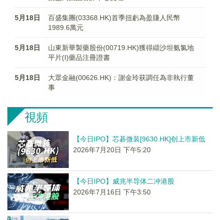
5月18日
百盛集團(03368.HK)首季扭虧為盈賺人民幣
1989.6萬元
5月18日
山東新華製藥股份(00719.HK)獲得纈沙坦氨氯地
平片(I)藥品注冊證書
5月18日
大眾金融(00626.HK)：謝金玲获調任為非執行董
事
視頻
【今日IPO】芯碁微装[9630.HK]创上市新低
2026年7月20日 下午5:20
【今日IPO】威兆半导体二冲港股
2026年7月16日 下午3:50