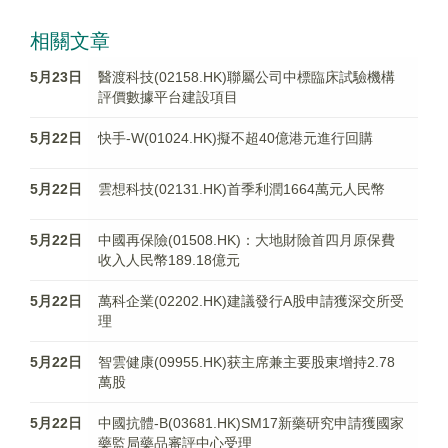
相關文章
5月23日
醫渡科技(02158.HK)聯屬公司中標臨床試驗機構
評價數據平台建設項目
5月22日
快手-W(01024.HK)擬不超40億港元進行回購
5月22日
雲想科技(02131.HK)首季利潤1664萬元人民幣
5月22日
中國再保險(01508.HK)：大地財險首四月原保費
收入人民幣189.18億元
5月22日
萬科企業(02202.HK)建議發行A股申請獲深交所受
理
5月22日
智雲健康(09955.HK)获主席兼主要股東增持2.78
萬股
5月22日
中國抗體-B(03681.HK)SM17新藥研究申請獲國家
藥監局藥品審評中心受理