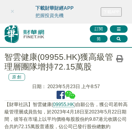
財華智庫網
FINTV
FINMETA
財華證券
媒體矩陣
下載財華財經APP
×
下載APP
智庫沙龍
聯絡我們
把握投資先機
訂閱
简
智雲健康(09955.HK)獲高級管
理層團隊增持72.15萬股
原創
日期：
2023年5月23日 上午8:57
【財華社訊】智雲健康(
09955.HK
)自願公告，獲公司若幹高
級管理層成員告知，於2023年4月18日至2023年5月22日期
間，彼等在市場上以平均價格每股股份約9.87港元收購公司
合共約72.15萬股普通股，佔公司已發行股份總數約