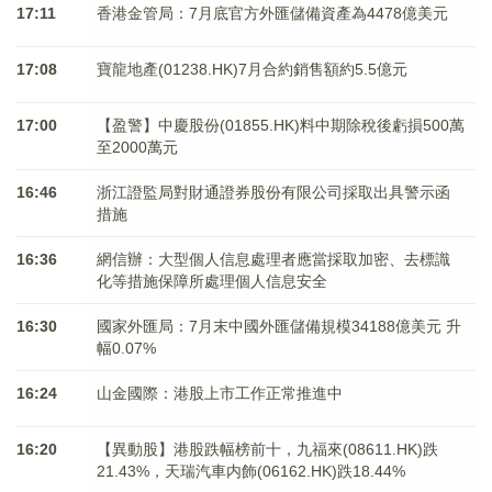
17:11
香港金管局：7月底官方外匯儲備資產為4478億美元
17:08
寶龍地產(01238.HK)7月合約銷售額約5.5億元
17:00
【盈警】中慶股份(01855.HK)料中期除稅後虧損500萬
至2000萬元
16:46
浙江證監局對財通證券股份有限公司採取出具警示函
措施
16:36
網信辦：大型個人信息處理者應當採取加密、去標識
化等措施保障所處理個人信息安全
16:30
國家外匯局：7月末中國外匯儲備規模34188億美元 升
幅0.07%
16:24
山金國際：港股上市工作正常推進中
16:20
【異動股】港股跌幅榜前十，九福來(08611.HK)跌
21.43%，天瑞汽車内飾(06162.HK)跌18.44%