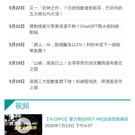
5月22日
又一「封神之作」？日經指數連創新高，巴菲特的
五大商社均大漲！
5月22日
攪動搜索引擎賽道還不夠？ChatGPT戰火燒到移
動端
5月19日
「蹭上」AI，股價飙漲111%！利特米是下一個植
華集團？
5月19日
「山姆」蒸蒸日上！全球零售巨頭沃爾瑪還有難言
之隱
5月19日
港股三大指數集體下挫！科網股領跌，啤酒股逆市
上揚
視頻
【今日IPO】赛力斯[09927.HK]业绩变脸暴跌
2026年7月13日 下午4:07