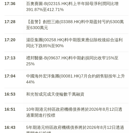
17:36
百奧賽圖-B(02315.HK)料上半年歸母淨利潤同比增
391.87%至412.71%
17:28
【盈警】創想三維(03388.HK)料中期盈转亏約5300萬
至6300萬元
17:20
湯臣集團(00258.HK)料中期股東應佔除稅後綜合溢利
同比下跌85%至90%
17:13
禮邦醫藥-B(09637.HK)料中期虧損同比收窄15%至
25%
17:04
中國海外宏洋集團(00081.HK)7月合約銷售額按年上升
44%
16:53
和光智成完成天使輪數千萬融資
16:51
10年期港元特區政府機構債券將於2026年8月12日透
過重開進行投標
16:43
5年期港元特區政府機構債券將於2026年8月12日透過