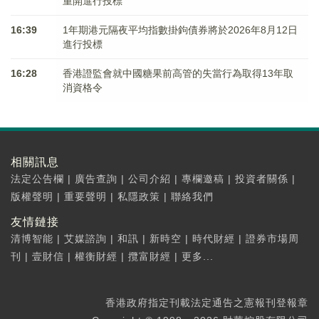
重開進行投標
16:39
1年期港元隔夜平均指數掛鉤債券將於2026年8月12日
進行投標
16:28
香港證監會就中國糖果前高管的失當行為取得13年取
消資格令
相關訊息
法定公告欄
|
廣告查詢
|
公司介紹
|
專欄邀稿
|
投資者關係
|
版權聲明
|
重要聲明
|
私隱政策
|
聯絡我們
友情鏈接
清博智能
|
艾媒諮詢
|
和訊
|
新時空
|
時代財經
|
證券市場周
刊
|
壹財信
|
權衡財經
|
攬富財經
|
更多...
香港政府指定刊載法定通告之憲報刊登報章