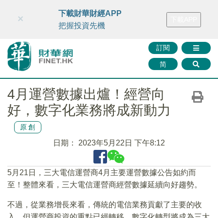
財華智庫網
FINTV
FINMETA
財華證券
媒體矩陣
下載財華財經APP
×
下載APP
智庫沙龍
聯絡我們
把握投資先機
訂閱
简
4月運營數據出爐！經營向
好，數字化業務將成新動力
原創
日期：
2023年5月22日 下午8:12
5月21日，三大電信運營商4月主要運營數據公告如約而
至！整體來看，三大電信運營商經營數據延續向好趨勢。
不過，從業務增長來看，傳統的電信業務貢獻了主要的收
入，但運營商投資的重點已經轉移，數字化轉型將成為三大