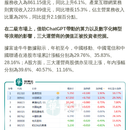
服務收入為861.15億元，同比上升6.1%。產業互聯網業務
則實現收入223.89億元，同比增長15.3%，佔主營業務收入
比重為26%，同比提升2.1個百分點。
在二級市場上，借助ChatGPT帶動的算力以及數字化轉型
等浪潮的影響，三大運營商的價值正被投資者挖掘。
據富途牛牛數據顯示，年初至今，中國移動、中國電信和中
國聯通在港股市場累計漲幅分别為29.76%、35.83%、
28.16%；A股方面，三大運營商股價亦呈現上漲，年内漲幅
分别為39.6%、40.57%、11.16%。