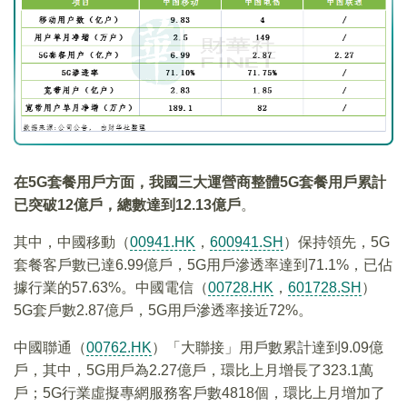
在5G套餐用戶方面，我國三大運營商整體5G
套餐用戶累計
已突破12
億戶，總數達到12.13
億戶
。
其中，中國移動（
00941.HK
，
600941.SH
）保持領先，5G
套餐客戶數已達6.99億戶，5G用戶滲透率達到71.1%，已佔
據行業的57.63%。中國電信（
00728.HK
，
601728.SH
）
5G套戶數2.87億戶，5G用戶滲透率接近72%。
中國聯通（
00762.HK
）「大聯接」用戶數累計達到9.09億
戶，其中，5G用戶為2.27億戶，環比上月增長了323.1萬
戶；5G行業虛擬專網服務客戶數4818個，環比上月增加了