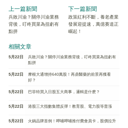
上一篇新聞
下一篇新聞
兵敗川渝？關停川渝業務
政策紅利不斷，養老產業
背後，叮咚買菜為扭虧有
發展迎提速，萬億賽道正
點拼
崛起！
相關文章
5月22日
兵敗川渝？關停川渝業務背後，叮咚買菜為扭虧有
點拼
5月22日
摩根大通增持640萬股！再鼎醫藥的前景再獲看
好？
5月22日
巴菲特買入日股五大商事，邏輯是什麽？
5月22日
港股三大指數集體反彈！教育股、電力股等普漲
5月22日
火鍋品牌首例！呷哺呷哺推付費會員卡，股價拉升