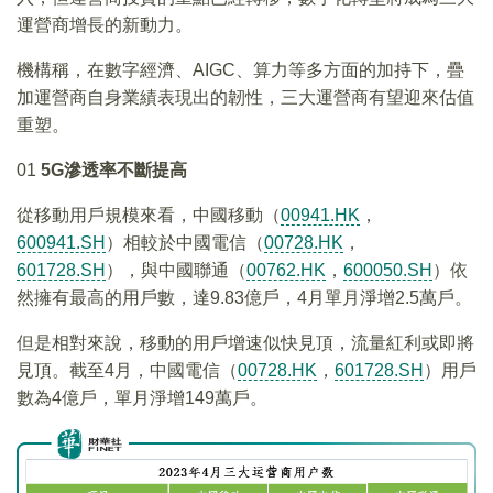
運營商增長的新動力。
機構稱，在數字經濟、AIGC、算力等多方面的加持下，疊
加運營商自身業績表現出的韌性，三大運營商有望迎來估值
重塑。
01
5G
滲透率不斷提高
從移動用戶規模來看，中國移動（
00941.HK
，
600941.SH
）相較於中國電信（
00728.HK
，
601728.SH
），與中國聯通（
00762.HK
，
600050.SH
）依
然擁有最高的用戶數，達9.83億戶，4月單月淨增2.5萬戶。
但是相對來說，移動的用戶增速似快見頂，流量紅利或即將
見頂。截至4月，中國電信（
00728.HK
，
601728.SH
）用戶
數為4億戶，單月淨增149萬戶。