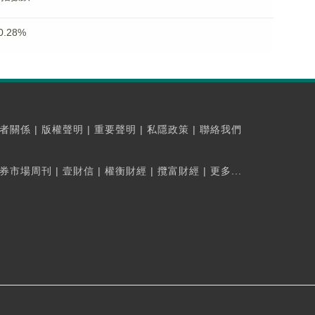
.28%
者關係
|
版權聲明
|
重要聲明
|
私隱政策
|
聯絡我們
券市場周刊
|
壹財信
|
權衡財經
|
攬富財經
|
更多...