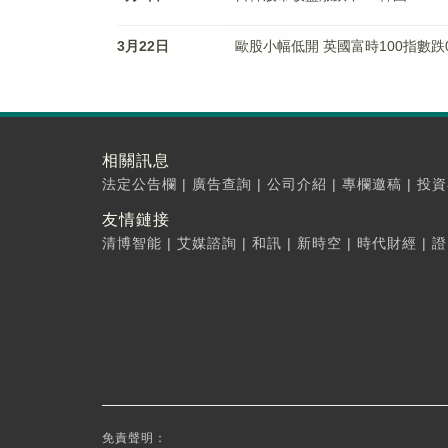
3月22日
歐股小幅低開 英國富時100指數跌0
相關訊息
法定公告欄
|
廣告查詢
|
公司介紹
|
專欄邀稿
|
投資
友情鏈接
清博智能
|
艾媒諮詢
|
和訊
|
新時空
|
時代財經
|
證
免責聲明：