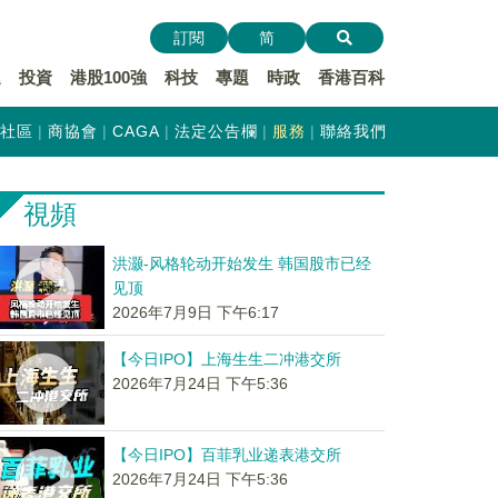
訂閱
简
遞
投資
港股100強
科技
專題
時政
香港百科
社區
商協會
CAGA
法定公告欄
服務
聯絡我們
視頻
洪灏-风格轮动开始发生 韩国股市已经
见顶
2026年7月9日 下午6:17
【今日IPO】上海生生二冲港交所
2026年7月24日 下午5:36
【今日IPO】百菲乳业递表港交所
2026年7月24日 下午5:36