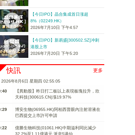
【今日IPO】晶合集成首日涨超
8%（02249.HK）
2026年7月10日 下午4:57
【今日IPO】新易盛[300502.SZ]冲刺
港股上市
2026年7月20日 下午5:20
快訊
更多
2026年8月6日 星期四 02:55:06
0:40
【異動股】昨日打二板以上表現板塊拉升，欣
天科技(300615.CN)漲19.97%
0:29
博安生物(06955.HK)阿柏西普眼內注射溶液在
巴西提交上市許可申請
0:22
億勝生物科技(01061.HK)中期溢利同比減少
32.2%至1.11億港元 派息5港仙