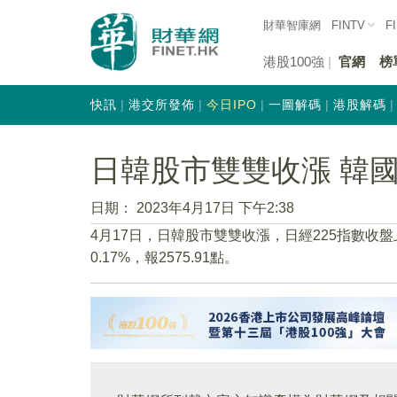
財華智庫網
FINTV
F
港股100強
官網
榜
快訊
港交所發佈
今日IPO
一圖解碼
港股解碼
日韓股市雙雙收漲 韓國K
日期：
2023年4月17日 下午2:38
4月17日，日韓股市雙雙收漲，日經225指數收盤上漲
0.17%，報2575.91點。