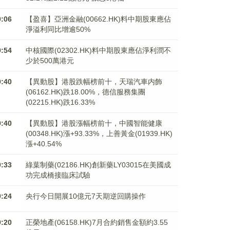
0:06
【盈喜】亞洲金融(00662.HK)料中期股東應佔
淨溢利同比增逾50%
9:54
中核國際(02302.HK)料中期股東應佔淨利潤不
少於500萬港元
9:40
【異動股】港股跌幅榜前十，天瑞汽車内飾
(06162.HK)跌18.00%，德信服務集團
(02215.HK)跌16.33%
9:40
【異動股】港股漲幅榜前十，中國智能健康
(00348.HK)漲+93.33%，上善黃金(01939.HK)
漲+40.54%
9:33
綠葉制藥(02186.HK)創新藥LY03015在美國成
功完成橋接臨床試驗
9:24
央行今日開展10億元7天期逆回購操作
9:20
正榮地產(06158.HK)7月合約銷售金額約3.55