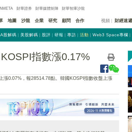
INMETA
財華證券
財華
媒體矩陣
財華
智庫沙龍
單
地圖
沙龍
企業
研究
顧問
合作
視頻
財經速
A股解碼
美股解碼
股評
研報
專訪
活動
Web3 Space專欄
OSPI指數漲0.17%
0.07%，報28514.78點。韓國KOSPI指數收盤上漲