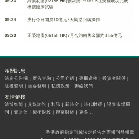
09:33
綠葉制藥(02186.HK)創新藥LY03015在美國成功完成
橋接臨床試驗
09:24
央行今日開展10億元7天期逆回購操作
09:20
正榮地產(06158.HK)7月合約銷售金額約3.55億元
相關訊息
法定公告欄
|
廣告查詢
|
公司介紹
|
專欄邀稿
|
投資者關係
|
版權聲明
|
重要聲明
|
私隱政策
|
聯絡我們
友情鏈接
清博智能
|
艾媒諮詢
|
和訊
|
新時空
|
時代財經
|
證券市場周
刊
|
壹財信
|
權衡財經
|
攬富財經
|
更多...
香港政府指定刊載法定通告之憲報刊登報章