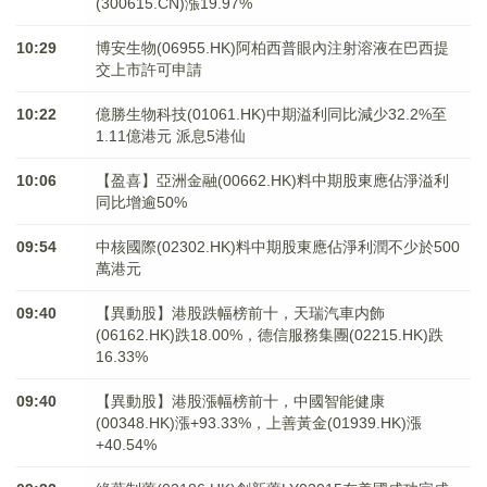
(300615.CN)漲19.97%
10:29
博安生物(06955.HK)阿柏西普眼內注射溶液在巴西提
交上市許可申請
10:22
億勝生物科技(01061.HK)中期溢利同比減少32.2%至
1.11億港元 派息5港仙
10:06
【盈喜】亞洲金融(00662.HK)料中期股東應佔淨溢利
同比增逾50%
09:54
中核國際(02302.HK)料中期股東應佔淨利潤不少於500
萬港元
09:40
【異動股】港股跌幅榜前十，天瑞汽車内飾
(06162.HK)跌18.00%，德信服務集團(02215.HK)跌
16.33%
09:40
【異動股】港股漲幅榜前十，中國智能健康
(00348.HK)漲+93.33%，上善黃金(01939.HK)漲
+40.54%