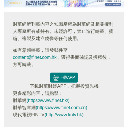
財華網所刊載內容之知識產權為財華網及相關權利
人專屬所有或持有。未經許可，禁止進行轉載、摘
編、複製及建立鏡像等任何使用。
如有意願轉載，請發郵件至
content@finet.com.hk
，獲得書面確認及授權後，
方可轉載。
下載APP
下載財華財經APP，把握投資先機
更多精彩内容，請點擊：
財華網
(https://www.finet.hk/)
財華智庫網
(https://www.finet.com.cn)
現代電視FINTV
(http://www.fintv.hk)