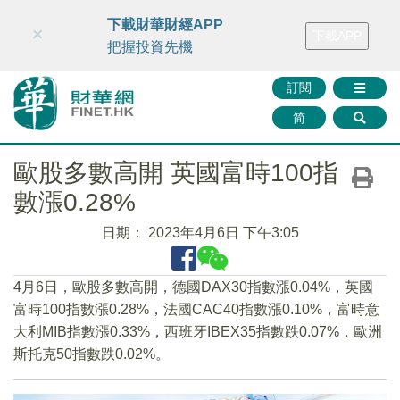
財華智庫網
FINTV
FINMETA
財華證券
媒體矩陣
下載財華財經APP
×
下載APP
智庫沙龍
聯絡我們
把握投資先機
訂閱
简
歐股多數高開 英國富時100指
數漲0.28%
日期：
2023年4月6日 下午3:05
4月6日，歐股多數高開，德國DAX30指數漲0.04%，英國
富時100指數漲0.28%，法國CAC40指數漲0.10%，富時意
大利MIB指數漲0.33%，西班牙IBEX35指數跌0.07%，歐洲
斯托克50指數跌0.02%。