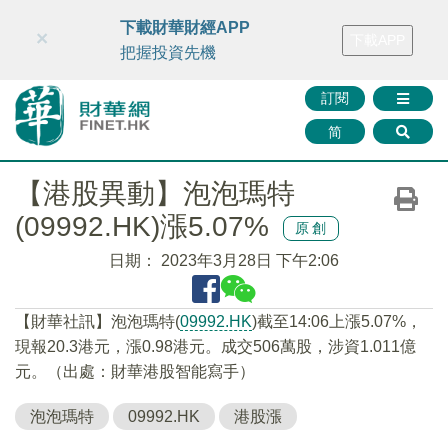
財華智庫網
FINTV
FINMETA
財華證券
媒體矩陣
下載財華財經APP
×
下載APP
智庫沙龍
聯絡我們
把握投資先機
訂閱
简
【港股異動】泡泡瑪特
(09992.HK)漲5.07%
原創
日期：
2023年3月28日 下午2:06
【財華社訊】泡泡瑪特(
09992.HK
)截至14:06上漲5.07%，
現報20.3港元，漲0.98港元。成交506萬股，涉資1.011億
元。（出處：財華港股智能寫手）
泡泡瑪特
09992.HK
港股漲