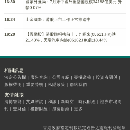
16:30
國家外匯局：7月末中國外匯儲備規模34188億美元 升
幅0.07%
16:24
山金國際：港股上市工作正常推進中
16:20
【異動股】港股跌幅榜前十，九福來(08611.HK)跌
21.43%，天瑞汽車内飾(06162.HK)跌18.44%
相關訊息
法定公告欄
|
廣告查詢
|
公司介紹
|
專欄邀稿
|
投資者關係
|
版權聲明
|
重要聲明
|
私隱政策
|
聯絡我們
友情鏈接
清博智能
|
艾媒諮詢
|
和訊
|
新時空
|
時代財經
|
證券市場周
刊
|
壹財信
|
權衡財經
|
攬富財經
|
更多...
香港政府指定刊載法定通告之憲報刊登報章