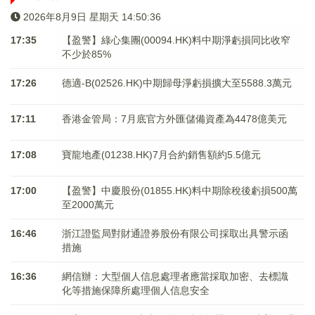
2026年8月9日 星期天 14:50:36
17:35
【盈警】綠心集團(00094.HK)料中期淨虧損同比收窄
不少於85%
17:26
德適-B(02526.HK)中期歸母淨虧損擴大至5588.3萬元
17:11
香港金管局：7月底官方外匯儲備資產為4478億美元
17:08
寶龍地產(01238.HK)7月合約銷售額約5.5億元
17:00
【盈警】中慶股份(01855.HK)料中期除稅後虧損500萬
至2000萬元
16:46
浙江證監局對財通證券股份有限公司採取出具警示函
措施
16:36
網信辦：大型個人信息處理者應當採取加密、去標識
化等措施保障所處理個人信息安全