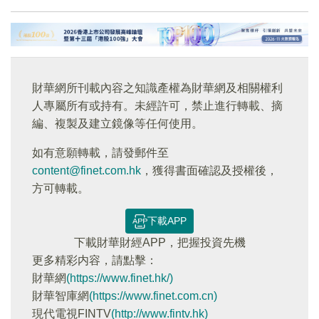
財華網所刊載內容之知識產權為財華網及相關權利
人專屬所有或持有。未經許可，禁止進行轉載、摘
編、複製及建立鏡像等任何使用。
如有意願轉載，請發郵件至
content@finet.com.hk
，獲得書面確認及授權後，
方可轉載。
下載APP
下載財華財經APP，把握投資先機
更多精彩内容，請點擊：
財華網
(https://www.finet.hk/)
財華智庫網
(https://www.finet.com.cn)
現代電視FINTV
(http://www.fintv.hk)