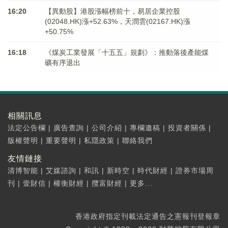
16:20
【異動股】港股漲幅榜前十，易居企業控股
(02048.HK)漲+52.63%，天潤雲(02167.HK)漲
+50.75%
16:18
《煤炭工業發展「十五五」規劃》：推動落後產能煤
礦有序退出
相關訊息
法定公告欄
|
廣告查詢
|
公司介紹
|
專欄邀稿
|
投資者關係
|
版權聲明
|
重要聲明
|
私隱政策
|
聯絡我們
友情鏈接
清博智能
|
艾媒諮詢
|
和訊
|
新時空
|
時代財經
|
證券市場周
刊
|
壹財信
|
權衡財經
|
攬富財經
|
更多...
香港政府指定刊載法定通告之憲報刊登報章