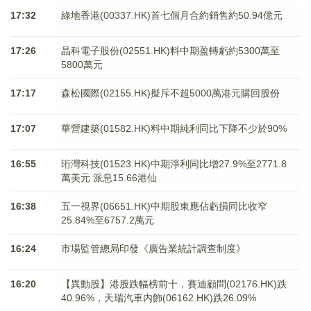
17:32
綠地香港(00337.HK)首七個月合約銷售約50.94億元
17:26
晶科電子股份(02551.HK)料中期盈轉虧約5300萬至
5800萬元
17:17
森松國際(02155.HK)擬斥不超5000萬港元購回股份
17:07
華營建築(01582.HK)料中期純利同比下降不少於90%
16:55
珩灣科技(01523.HK)中期淨利同比增27.9%至2771.8
萬美元 派息15.66港仙
16:38
五一視界(06651.HK)中期股東應佔虧損同比收窄
25.84%至6757.2萬元
16:24
市場監管總局印發《廣告業統計調查制度》
16:20
【異動股】港股跌幅榜前十，賽迪顧問(02176.HK)跌
40.96%，天瑞汽車内飾(06162.HK)跌26.09%