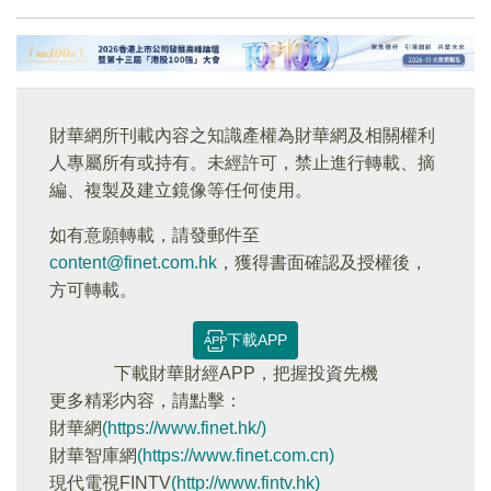
財華網所刊載內容之知識產權為財華網及相關權利
人專屬所有或持有。未經許可，禁止進行轉載、摘
編、複製及建立鏡像等任何使用。
如有意願轉載，請發郵件至
content@finet.com.hk
，獲得書面確認及授權後，
方可轉載。
下載APP
下載財華財經APP，把握投資先機
更多精彩内容，請點擊：
財華網
(https://www.finet.hk/)
財華智庫網
(https://www.finet.com.cn)
現代電視FINTV
(http://www.fintv.hk)