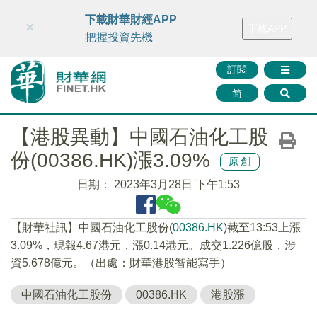
財華智庫網
FINTV
FINMETA
財華證券
媒體矩陣
下載財華財經APP
×
下載APP
智庫沙龍
聯絡我們
把握投資先機
訂閱
简
【港股異動】中國石油化工股
份(00386.HK)漲3.09%
原創
日期：
2023年3月28日 下午1:53
【財華社訊】中國石油化工股份(
00386.HK
)截至13:53上漲
3.09%，現報4.67港元，漲0.14港元。成交1.226億股，涉
資5.678億元。（出處：財華港股智能寫手）
中國石油化工股份
00386.HK
港股漲