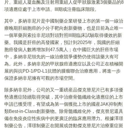
片、重組人凝血酶及注射用重組人促甲狀腺激素3個藥品的8
項適應症處于上市申請、III期或注冊臨床階段。
其中，多納非尼片是中國制藥企業研發上市的第一個一線治
療晚期肝細胞癌的小分子靶向創新藥物，也是目前為止唯一
一個單藥與索拉非尼頭對頭對照III期臨床試驗取得優效的新
藥。我國是肝癌的高發國家，預計到2025年，我國的肝細
胞癌發病人數將增加到47.5萬人；在中國巨大的肝癌市場
中，多納非尼領先的一線治療競爭優勢仍使得該藥大有可
為。此外，多納非尼的甲狀腺癌適應症以及公司正在積極開
展的與抗PD-1/PD-L1抗體的腫瘤聯合治療應用，將進一步
保證多納非尼擁有可觀的市場空間。
除多納非尼外，公司的又一重磅産品傑克替尼片已有多項優
勢適應症陸續取得突破，其中治療骨髓纖維化適應症的上市
申請已獲受理，有望成為第一個獲批上市的國産JAK抑制劑
類Best-in-Class創新藥物。除骨髓纖維化外，傑克替尼還具
備在免疫炎症性疾病中的更廣泛的臨床應用潛力。根據澤璟
制藥公告，澤璟制藥正在開展或啓動傑克替尼片治療重症斑