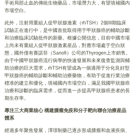
手術局部止血的傳統生物藥品，市場潛力大，有望填補國内
市場空白。
此外，注射用重組人促甲狀腺激素（rhTSH）2個III期臨床
試驗正在進行中，是中國首批取得用于甲狀腺癌的輔助診斷
和治療臨床試驗批件的新藥。根據公開信息，目前中國市場
上尚未有重組人促甲狀腺激素産品，對應市場處于空白狀
態，國外僅有賽諾菲（Sanofi）公司的Thyrogen上市銷售。
由于中國甲狀腺癌流行病學的快速發展和未來復查監測與輔
助治療的巨大需求，rhTSH有望成為一個適用于分化良好型
甲狀腺癌的輔助診斷和輔助治療藥物，有助于促進行業治療
標准的建立和優化，填補國内市場空白，滿足我國甲狀腺癌
治療和診斷的臨床需求，從而進一步提高甲狀腺癌患者的長
期生存率。
專注三大商業核心 構建腫瘤免疫和分子靶向聯合治療産品
體系
經過多年聚焦發展，澤璟制藥已逐步形成腫瘤和血液疾病、