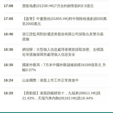
17:08
寶龍地產(01238.HK)7月合約銷售額約5.5億元
17:00
【盈警】中慶股份(01855.HK)料中期除稅後虧損500萬
至2000萬元
16:46
浙江證監局對財通證券股份有限公司採取出具警示函
措施
16:36
網信辦：大型個人信息處理者應當採取加密、去標識
化等措施保障所處理個人信息安全
16:30
國家外匯局：7月末中國外匯儲備規模34188億美元 升
幅0.07%
16:24
山金國際：港股上市工作正常推進中
16:20
【異動股】港股跌幅榜前十，九福來(08611.HK)跌
21.43%，天瑞汽車内飾(06162.HK)跌18.44%