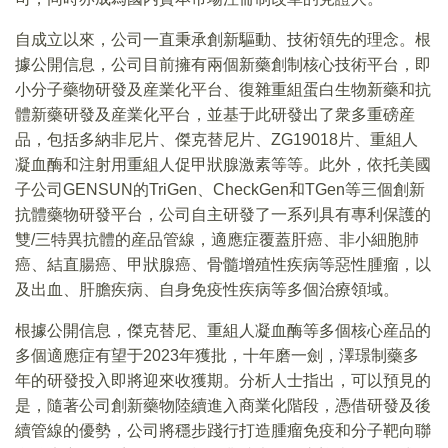
自成立以來，公司一直秉承創新驅動、技術領先的理念。根
據公開信息，公司目前擁有兩個新藥創制核心技術平台，即
小分子藥物研發及産業化平台、復雜重組蛋白生物新藥和抗
體新藥研發及産業化平台，並基于此研發出了衆多重磅産
品，包括多納非尼片、傑克替尼片、ZG19018片、重組人
凝血酶和注射用重組人促甲狀腺激素等等。此外，依托美國
子公司GENSUN的TriGen、CheckGen和TGen等三個創新
抗體藥物研發平台，公司自主研發了一系列具有專利保護的
雙/三特異抗體的産品管線，適應症覆蓋肝癌、非小細胞肺
癌、結直腸癌、甲狀腺癌、骨髓增殖性疾病等惡性腫瘤，以
及出血、肝膽疾病、自身免疫性疾病等多個治療領域。
根據公開信息，傑克替尼、重組人凝血酶等多個核心産品的
多個適應症有望于2023年獲批，十年磨一劍，澤璟制藥多
年的研發投入即將迎來收獲期。分析人士指出，可以預見的
是，隨著公司創新藥物陸續進入商業化階段，憑借研發及後
續管線的優勢，公司將穩步踐行打造腫瘤免疫和分子靶向聯