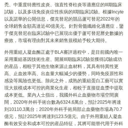
禿、中重度特應性皮炎、強直性脊柱炎等適應症的III期臨床
試驗，以及多項免疫炎症性疾病的II期臨床試驗。根據Incyte
以及諾華的公開信息，傑克替尼的競品蘆可替尼2022年的
全球銷售金額高達近40億美元。針對骨髓纖維化適應症，鑒
于傑克替尼在臨床試驗中已展現出優于蘆可替尼曆史數據的
療效，市場有理由對其未來銷售規模給予較大期待。
外用重組人凝血酶正處于BLA審評過程中，是目前國内唯一
采用重組基因技術生産、開展III期臨床試驗並獲得試驗成功
的産品，相較于其他生物來源止血材料，其具有特異性更
高、止血效率高、出血量大幅減少的優勢，同時免疫原性和
感染等風險也更低。除此之外，成熟的重組蛋白工藝可以實
現大規模成本可控的商業化生産，相較于直接從血漿中提取
成本更低。業内人士指出，我國外科止血藥物市場空間廣
闊，2020年外科手術台數為6324.6萬台，預計2025年將達
到10110.3萬台；2020年外科手術局部止血藥物市場為70.7
億元，預計2025年將達到123.5億元。由于外用重組人凝血
酶有效安全和成本可控的産品特征，其將可能替代用于外科