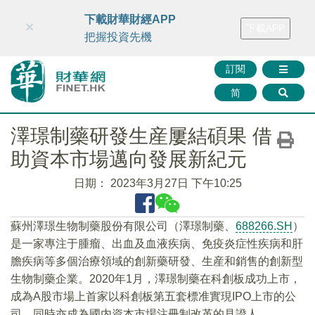
財華智庫網
FINTV
FINMETA
財華證券
媒體矩陣
下載財華財經APP
×
下載APP
智庫沙龍
聯絡我們
把握投資先機
訂閱
简
澤璟制藥研發生産屢結碩果 借
助資本市場邁向發展新紀元
日期：
2023年3月27日 下午10:25
蘇州澤璟生物制藥股份有限公司（澤璟制藥、
688266.SH
）
是一家專注于腫瘤、出血及血液疾病、免疫炎症性疾病和肝
膽疾病等多個治療領域的創新藥研發、生産和銷售的創新型
生物制藥企業。2020年1月，澤璟制藥在科創板成功上市，
成為A股市場上首家以科創板第五套標准實現IPO上市的公
司，同時亦成為國内資本市場注冊制改革的見證人。