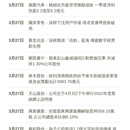
3月27日
廣匯汽車：精細化升級管理漸顯成效 一季度淨利
預盈5.2億至6.2億元
3月27日
國美零售：深耕下沈用戶市場 尋求直播帶貨新破
局
3月27日
賽意信息：深耕萬億「信創」藍海 構建數字經濟
新生態
3月27日
樂凱膠片：股東彭山鑫城減持計劃實施完畢 共減
持1.30%公司股份
3月27日
徕木股份：收到漢壽縣政府給予徕木新能源産業發
展資金獎勵合計3083.76萬元
3月27日
天山股份：公司定于4月3日下午舉行2022年度業
績網上說明會
3月27日
興業礦業：控股股東興業集團解除質押358.10萬
股 占公司總股本比例0.19%
3月27日
鑫鉑股份：為子公司申請1.2億元貸款提供擔保 有