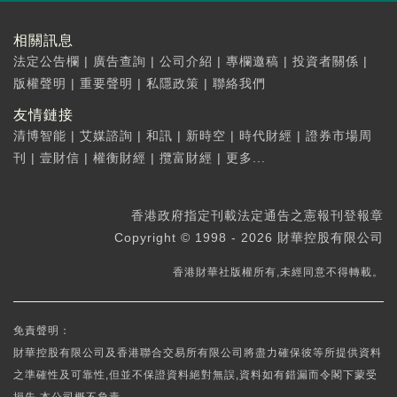
相關訊息
法定公告欄
|
廣告查詢
|
公司介紹
|
專欄邀稿
|
投資者關係
|
版權聲明
|
重要聲明
|
私隱政策
|
聯絡我們
友情鏈接
清博智能
|
艾媒諮詢
|
和訊
|
新時空
|
時代財經
|
證券市場周
刊
|
壹財信
|
權衡財經
|
攬富財經
|
更多...
香港政府指定刊載法定通告之憲報刊登報章
Copyright © 1998 - 2026 財華控股有限公司
香港財華社版權所有,未經同意不得轉載。
免責聲明：
財華控股有限公司及香港聯合交易所有限公司將盡力確保彼等所提供資料
之準確性及可靠性,但並不保證資料絕對無誤,資料如有錯漏而令閣下蒙受