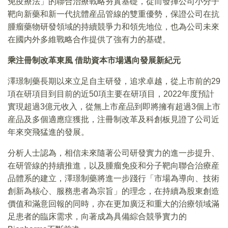
免疫療法」的聯合治療戰略夯實基礎，從而發揮公司小分子
靶向新藥和新一代抗體産品管線的雙重優勢，保證公司在抗
腫瘤藥物研發領域的持續競爭力和領先地位，也為公司未來
在國内外多維戰略合作提供了強有力的基礎。
乘注冊制改革東風 借助資本市場邁向發展新紀元
澤璟制藥長期以來立足自主研發，追求卓越，從上市前的29
項在研項目到目前的近50項主要在研項目，2022年度預計
實現超過3億元收入，從無上市産品到即將擁有超過3個上市
産品及多個適應症獲批，注冊制改革及科創板見證了公司近
年來突飛猛進的發展。
分析人士認為，相信未來隨著公司研發實力的進一步提升、
在研管線的持續推進，以及腫瘤免疫和分子靶向聯合治療産
品體系的建立，澤璟制藥將進一步踐行「市場為導向、技術
創新為核心、服務患者為宗旨」的理念，在持續為股東創造
價值和滿意回報的同時，亦在更加廣泛和重大的治療領域滿
足患者的臨床需求，向著成為具備綜合競爭實力的