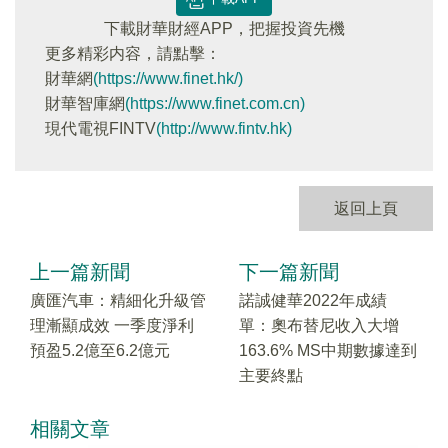
下載財華財經APP，把握投資先機
更多精彩内容，請點擊：
財華網
(https://www.finet.hk/)
財華智庫網
(https://www.finet.com.cn)
現代電視FINTV
(http://www.fintv.hk)
返回上頁
上一篇新聞
下一篇新聞
廣匯汽車：精細化升級管
諾誠健華2022年成績
理漸顯成效 一季度淨利
單：奧布替尼收入大增
預盈5.2億至6.2億元
163.6% MS中期數據達到
主要終點
相關文章