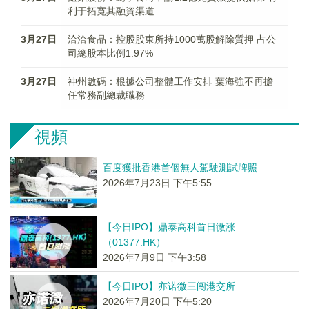
利于拓寬其融資渠道
3月27日
洽洽食品：控股股東所持1000萬股解除質押 占公
司總股本比例1.97%
3月27日
神州數碼：根據公司整體工作安排 葉海強不再擔
任常務副總裁職務
視頻
百度獲批香港首個無人駕駛測試牌照
2026年7月23日 下午5:55
【今日IPO】鼎泰高科首日微涨
（01377.HK）
2026年7月9日 下午3:58
【今日IPO】亦诺微三闯港交所
2026年7月20日 下午5:20