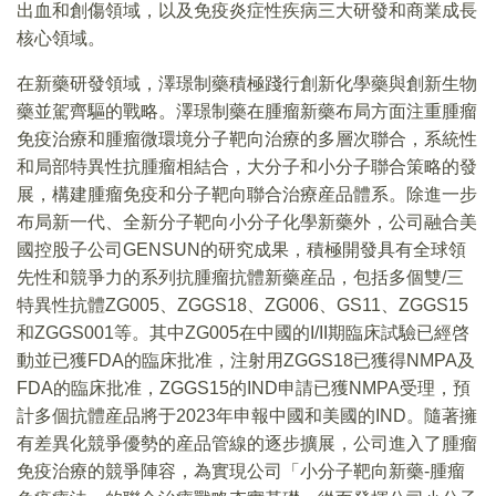
出血和創傷領域，以及免疫炎症性疾病三大研發和商業成長
核心領域。
在新藥研發領域，澤璟制藥積極踐行創新化學藥與創新生物
藥並駕齊驅的戰略。澤璟制藥在腫瘤新藥布局方面注重腫瘤
免疫治療和腫瘤微環境分子靶向治療的多層次聯合，系統性
和局部特異性抗腫瘤相結合，大分子和小分子聯合策略的發
展，構建腫瘤免疫和分子靶向聯合治療産品體系。除進一步
布局新一代、全新分子靶向小分子化學新藥外，公司融合美
國控股子公司GENSUN的研究成果，積極開發具有全球領
先性和競爭力的系列抗腫瘤抗體新藥産品，包括多個雙/三
特異性抗體ZG005、ZGGS18、ZG006、GS11、ZGGS15
和ZGGS001等。其中ZG005在中國的I/II期臨床試驗已經啓
動並已獲FDA的臨床批准，注射用ZGGS18已獲得NMPA及
FDA的臨床批准，ZGGS15的IND申請已獲NMPA受理，預
計多個抗體産品將于2023年申報中國和美國的IND。隨著擁
有差異化競爭優勢的産品管線的逐步擴展，公司進入了腫瘤
免疫治療的競爭陣容，為實現公司「小分子靶向新藥-腫瘤