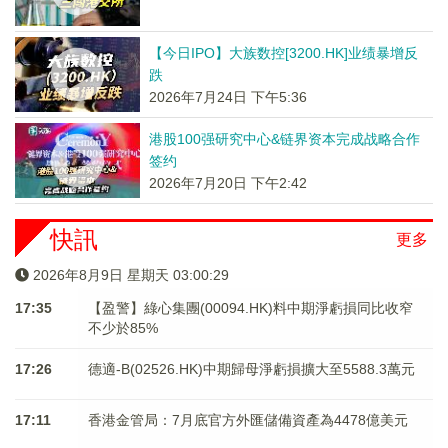
【今日IPO】大族数控[3200.HK]业绩暴增反
跌
2026年7月24日 下午5:36
港股100强研究中心&链界资本完成战略合作
签约
2026年7月20日 下午2:42
快訊
更多
2026年8月9日 星期天 03:00:30
17:35
【盈警】綠心集團(00094.HK)料中期淨虧損同比收窄
不少於85%
17:26
德適-B(02526.HK)中期歸母淨虧損擴大至5588.3萬元
17:11
香港金管局：7月底官方外匯儲備資產為4478億美元