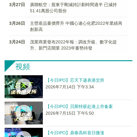
3月27日
廣聯航空：股東于剛減持計劃時間過半 已減持
51.41萬股公司股份
3月26日
主營産品量價齊升 中國心連心化肥2022年業績再
創新高
3月24日
茂業商業發布2022年報：調改升級、數字化提
升、新門店開業 2023年蓄勢待發
視頻
【今日IPO】芯天下递表港交所
2026年7月14日 下午3:34
【今日IPO】贝斯特获赴港上市备案
2026年7月15日 下午5:50
【今日IPO】鼎泰高科首日微涨