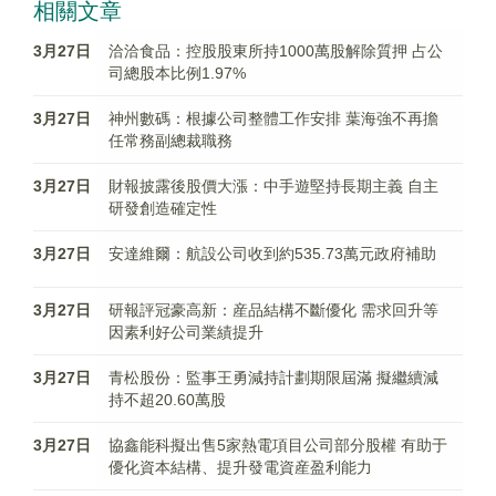
相關文章
3月27日
洽洽食品：控股股東所持1000萬股解除質押 占公
司總股本比例1.97%
3月27日
神州數碼：根據公司整體工作安排 葉海強不再擔
任常務副總裁職務
3月27日
財報披露後股價大漲：中手遊堅持長期主義 自主
研發創造確定性
3月27日
安達維爾：航設公司收到約535.73萬元政府補助
3月27日
研報評冠豪高新：産品結構不斷優化 需求回升等
因素利好公司業績提升
3月27日
青松股份：監事王勇減持計劃期限屆滿 擬繼續減
持不超20.60萬股
3月27日
協鑫能科擬出售5家熱電項目公司部分股權 有助于
優化資本結構、提升發電資産盈利能力