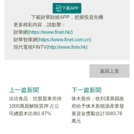
下載APP
下載財華財經APP，把握投資先機
更多精彩内容，請點擊：
財華網
(https://www.finet.hk/)
財華智庫網
(https://www.finet.com.cn)
現代電視FINTV
(http://www.fintv.hk)
返回上頁
上一篇新聞
下一篇新聞
洽洽食品：控股股東所持
徕木股份：收到漢壽縣政
1000萬股解除質押 占公
府給予徕木新能源産業發
司總股本比例1.97%
展資金獎勵合計3083.76
萬元