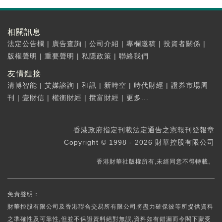
相關訊息
法定公告欄
|
廣告查詢
|
公司介紹
|
專欄邀稿
|
投資者關係
|
版權聲明
|
重要聲明
|
私隱政策
|
聯絡我們
友情鏈接
清博智能
|
艾媒諮詢
|
和訊
|
新時空
|
時代財經
|
證券市場周
刊
|
壹財信
|
權衡財經
|
攬富財經
|
更多...
香港政府指定刊載法定通告之憲報刊登報章
Copyright © 1998 - 2026 財華控股有限公司
香港財華社版權所有,未經同意不得轉載。
免責聲明：
財華控股有限公司及香港聯合交易所有限公司將盡力確保彼等所提供資料
之準確性及可靠性,但並不保證資料絕對無誤,資料如有錯漏而令閣下蒙受