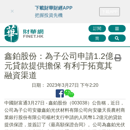
財華智庫網
FINTV
FINMETA
財華證券
媒體矩陣
下載財華財經APP
×
下載APP
智庫沙龍
聯絡我們
把握投資先機
訂閱
简
鑫鉑股份：為子公司申請1.2億
元貸款提供擔保 有利于拓寬其
融資渠道
日期：
2023年3月27日 下午2:20
中國財富通3月27日 - 鑫鉑股份（003038）公告稱，近日，
公司為子公司安徽鑫鉑光伏材料有限公司向安徽天長農村商
業銀行股份有限公司楊村支行申請的人民幣1.2億元的貸款
提供保證，並簽訂了《最高額保證合同》。公司為鑫鉑光伏