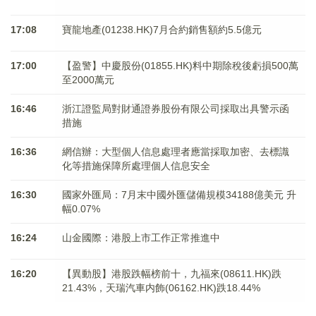
17:08
寶龍地產(01238.HK)7月合約銷售額約5.5億元
17:00
【盈警】中慶股份(01855.HK)料中期除稅後虧損500萬
至2000萬元
16:46
浙江證監局對財通證券股份有限公司採取出具警示函
措施
16:36
網信辦：大型個人信息處理者應當採取加密、去標識
化等措施保障所處理個人信息安全
16:30
國家外匯局：7月末中國外匯儲備規模34188億美元 升
幅0.07%
16:24
山金國際：港股上市工作正常推進中
16:20
【異動股】港股跌幅榜前十，九福來(08611.HK)跌
21.43%，天瑞汽車内飾(06162.HK)跌18.44%