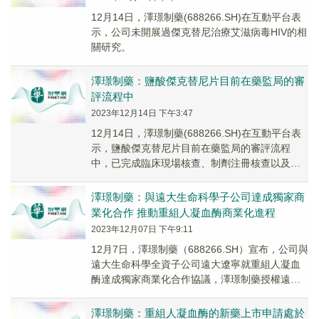
12月14日，澤璟制藥(688266.SH)在互動平台表
示，公司未開展過傑克替尼治療艾滋病毒HIV的相
關研究。
澤璟制藥：鹽酸傑克替尼片目前在藥監局的審
評流程中
2023年12月14日 下午3:47
12月14日，澤璟制藥(688266.SH)在互動平台表
示，鹽酸傑克替尼片目前在藥監局的審評流程
中，已完成臨床現場核查、制劑注冊核查以及原
料藥的生產以及注冊二合一檢查工作，公司將...
澤璟制藥：與遠大生命科學子公司達成獨家商
業化合作 推動重組人凝血酶商業化進程
2023年12月07日 下午9:11
12月7日，澤璟制藥（688266.SH）宣布，公司與
遠大生命科學全資子公司遠大遼寧就重組人凝血
酶達成獨家商業化合作協議，澤璟制藥授權遠大
遼寧作為重組人凝血酶在大中華區的獨家市場...
澤璟制藥：重組人凝血酶的新藥上市申請處於