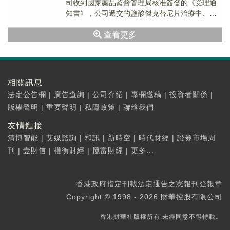
司收到國家藥品監督管理局核准簽發的《受理通
知書》，公司遞交的鹽酸傑克替尼片治療中、高
危骨髓纖維化的新藥上市申請（NDA）獲得...
查看更多
相關訊息
法定公告欄
|
廣告查詢
|
公司介紹
|
專欄邀稿
|
投資者關係
|
版權聲明
|
重要聲明
|
私隱政策
|
聯絡我們
友情鏈接
清博智能
|
艾媒諮詢
|
和訊
|
新時空
|
時代財經
|
證券市場周
刊
|
壹財信
|
權衡財經
|
攬富財經
|
更多...
香港政府指定刊載法定通告之憲報刊登報章
Copyright © 1998 - 2026 財華控股有限公司
香港財華社版權所有,未經同意不得轉載。