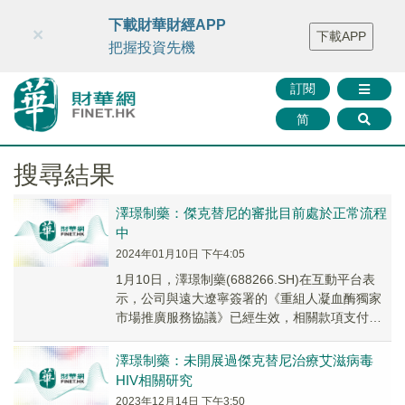
財華智庫網
FINTV
FINMETA
財華證券
媒體矩陣
下載財華財經APP
×
下載APP
智庫沙龍
聯絡我們
把握投資先機
訂閱
简
搜尋結果
澤璟制藥：傑克替尼的審批目前處於正常流程
中
2024年01月10日 下午4:05
1月10日，澤璟制藥(688266.SH)在互動平台表
示，公司與遠大遼寧簽署的《重組人凝血酶獨家
市場推廣服務協議》已經生效，相關款項支付將
按照協議約定進行。傑克替尼的審批目前處於...
澤璟制藥：未開展過傑克替尼治療艾滋病毒
HIV相關研究
2023年12月14日 下午3:50