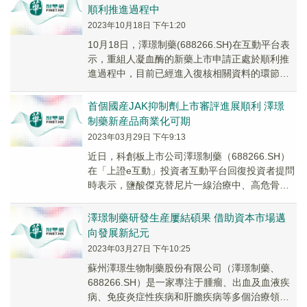
順利推進過程中
2023年10月18日 下午1:20
10月18日，澤璟制藥(688266.SH)在互動平台表
示，重組人凝血酶的新藥上市申請正處於順利推
進過程中，目前已經進入復核相關資料的環節。
國家藥品審評中心網站上的評審狀態顯示的...
首個國産JAK抑制劑上市審評進展順利 澤璟
制藥新産品商業化可期
2023年03月29日 下午9:13
近日，科創板上市公司澤璟制藥（688266.SH）
在「上證e互動」投資者互動平台回復投資者提問
時表示，鹽酸傑克替尼片一線治療中、高危骨髓
纖維化新藥上市申請（NDA）于2022年1...
澤璟制藥研發生産屢結碩果 借助資本市場邁
向發展新紀元
2023年03月27日 下午10:25
蘇州澤璟生物制藥股份有限公司（澤璟制藥、
688266.SH）是一家專注于腫瘤、出血及血液疾
病、免疫炎症性疾病和肝膽疾病等多個治療領域