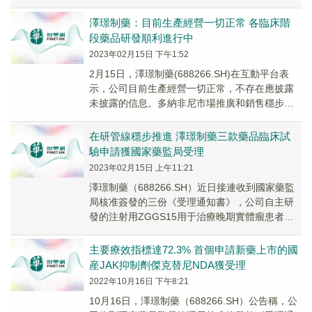
的創新藥研發、生産和銷售的創新型生物制藥企
業。...
澤璟制藥：目前生產經營一切正常 各臨床階
段藥品研發順利進行中
2023年02月15日 下午1:52
2月15日，澤璟制藥(688266.SH)在互動平台表
示，公司目前生產經營一切正常，不存在應披露
未披露的信息。多納非尼市場推廣和銷售穩步推
進中；處於上市申請階段的重組人凝血酶和傑...
在研管線穩步推進 澤璟制藥三款藥品臨床試
驗申請獲國家藥監局受理
2023年02月15日 上午11:21
澤璟制藥（688266.SH）近日接連收到國家藥監
局核准簽發的三份《受理通知書》，公司自主研
發的注射用ZGGS15用于治療晚期實體瘤患者的
臨床試驗申請、公司自主研發的甲苯磺酸ZG...
主要療效指標達72.3% 首個申請新藥上市的國
産JAK抑制劑傑克替尼NDA獲受理
2022年10月16日 下午8:21
10月16日，澤璟制藥（688266.SH）公告稱，公