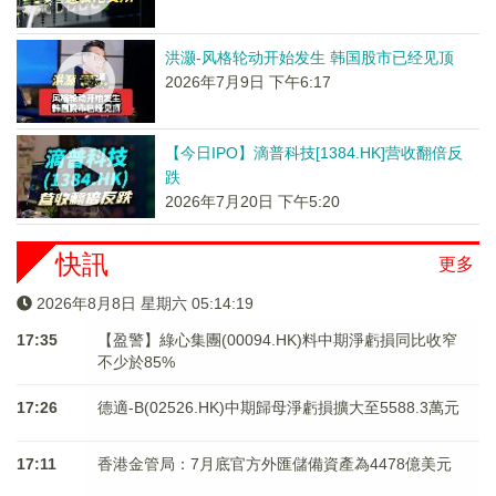
洪灏-风格轮动开始发生 韩国股市已经见顶
2026年7月9日 下午6:17
【今日IPO】滴普科技[1384.HK]营收翻倍反
跌
2026年7月20日 下午5:20
快訊
更多
2026年8月8日 星期六 05:14:19
17:35
【盈警】綠心集團(00094.HK)料中期淨虧損同比收窄
不少於85%
17:26
德適-B(02526.HK)中期歸母淨虧損擴大至5588.3萬元
17:11
香港金管局：7月底官方外匯儲備資產為4478億美元