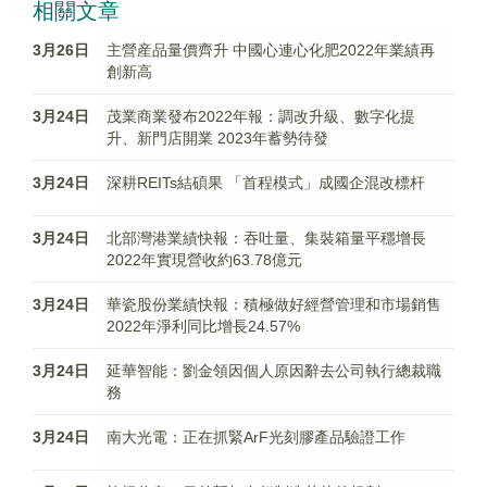
相關文章
3月26日
主營産品量價齊升 中國心連心化肥2022年業績再
創新高
3月24日
茂業商業發布2022年報：調改升級、數字化提
升、新門店開業 2023年蓄勢待發
3月24日
深耕REITs結碩果 「首程模式」成國企混改標杆
3月24日
北部灣港業績快報：吞吐量、集裝箱量平穩增長
2022年實現營收約63.78億元
3月24日
華瓷股份業績快報：積極做好經營管理和市場銷售
2022年淨利同比增長24.57%
3月24日
延華智能：劉金領因個人原因辭去公司執行總裁職
務
3月24日
南大光電：正在抓緊ArF光刻膠產品驗證工作