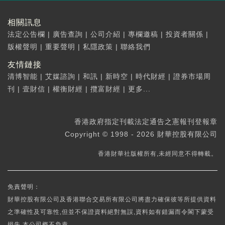
相關訊息
法定公告欄
|
廣告查詢
|
公司介紹
|
專欄邀稿
|
投資者關係
|
版權聲明
|
重要聲明
|
私隱政策
|
聯絡我們
友情鏈接
清博智能
|
艾媒諮詢
|
和訊
|
新時空
|
時代財經
|
證券市場周
刊
|
壹財信
|
權衡財經
|
攬富財經
|
更多...
香港政府指定刊載法定通告之憲報刊登報章
Copyright © 1998 - 2026 財華控股有限公司
香港財華社版權所有,未經同意不得轉載。
免責聲明：
財華控股有限公司及香港聯合交易所有限公司將盡力確保彼等所提供資料
之準確性及可靠性,但並不保證資料絕對無誤,資料如有錯漏而令閣下蒙受
損失,本公司概不負責。