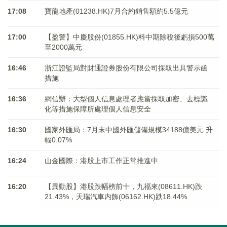
17:08
寶龍地產(01238.HK)7月合約銷售額約5.5億元
17:00
【盈警】中慶股份(01855.HK)料中期除稅後虧損500萬
至2000萬元
16:46
浙江證監局對財通證券股份有限公司採取出具警示函
措施
16:36
網信辦：大型個人信息處理者應當採取加密、去標識
化等措施保障所處理個人信息安全
16:30
國家外匯局：7月末中國外匯儲備規模34188億美元 升
幅0.07%
16:24
山金國際：港股上市工作正常推進中
16:20
【異動股】港股跌幅榜前十，九福來(08611.HK)跌
21.43%，天瑞汽車内飾(06162.HK)跌18.44%