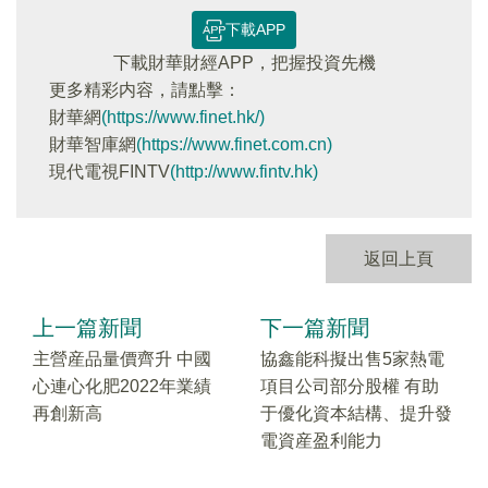
下載APP
下載財華財經APP，把握投資先機
更多精彩内容，請點擊：
財華網
(https://www.finet.hk/)
財華智庫網
(https://www.finet.com.cn)
現代電視FINTV
(http://www.fintv.hk)
返回上頁
上一篇新聞
下一篇新聞
主營産品量價齊升 中國
協鑫能科擬出售5家熱電
心連心化肥2022年業績
項目公司部分股權 有助
再創新高
于優化資本結構、提升發
電資産盈利能力