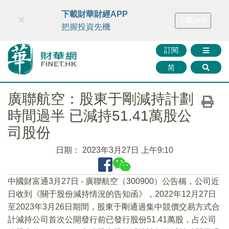
財華智庫網
FINTV
FINMETA
財華證券
媒體矩陣
下載財華財經APP
×
下載APP
智庫沙龍
聯絡我們
把握投資先機
訂閱
简
廣聯航空：股東于剛減持計劃
時間過半 已減持51.41萬股公
司股份
日期：
2023年3月27日 上午9:10
中國財富通3月27日 - 廣聯航空（300900）公告稱，公司近
日收到《關于股份減持情況的告知函》，2022年12月27日
至2023年3月26日期間，股東于剛通過集中競價交易方式合
計減持公司首次公開發行前已發行股份51.41萬股，占公司