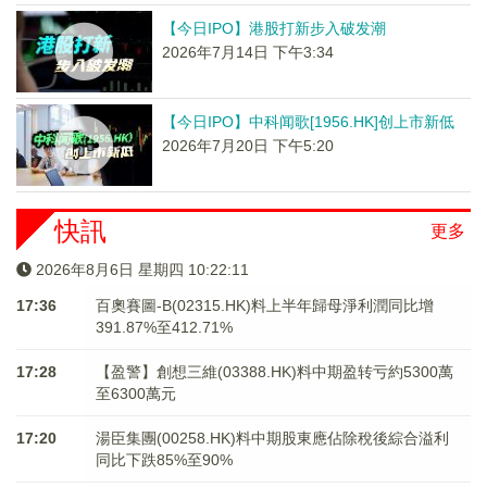
【今日IPO】港股打新步入破发潮
2026年7月14日 下午3:34
【今日IPO】中科闻歌[1956.HK]创上市新低
2026年7月20日 下午5:20
快訊
更多
2026年8月6日 星期四 10:22:11
17:36
百奧賽圖-B(02315.HK)料上半年歸母淨利潤同比增
391.87%至412.71%
17:28
【盈警】創想三維(03388.HK)料中期盈转亏約5300萬
至6300萬元
17:20
湯臣集團(00258.HK)料中期股東應佔除稅後綜合溢利
同比下跌85%至90%