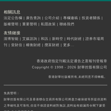
相關訊息
法定公告欄
|
廣告查詢
|
公司介紹
|
專欄邀稿
|
投資者關係
|
版權聲明
|
重要聲明
|
私隱政策
|
聯絡我們
友情鏈接
清博智能
|
艾媒諮詢
|
和訊
|
新時空
|
時代財經
|
證券市場周
刊
|
壹財信
|
權衡財經
|
攬富財經
|
更多...
香港政府指定刊載法定通告之憲報刊登報章
Copyright © 1998 - 2026 財華控股有限公司
香港財華社版權所有,未經同意不得轉載。
免責聲明：
財華控股有限公司及香港聯合交易所有限公司將盡力確保彼等所提供資料
之準確性及可靠性,但並不保證資料絕對無誤,資料如有錯漏而令閣下蒙受