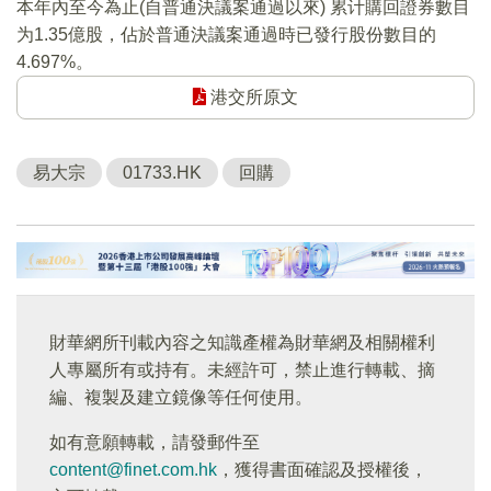
本年內至今為止(自普通決議案通過以來) 累计購回證券數目
为1.35億股，佔於普通決議案通過時已發行股份數目的
4.697%。
港交所原文
易大宗
01733.HK
回購
財華網所刊載內容之知識產權為財華網及相關權利
人專屬所有或持有。未經許可，禁止進行轉載、摘
編、複製及建立鏡像等任何使用。
如有意願轉載，請發郵件至
content@finet.com.hk
，獲得書面確認及授權後，