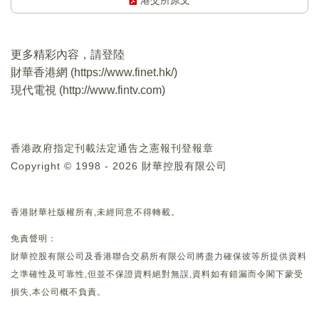
港交所原文
更多精彩內容，請登陸
財華香港網 (
https://www.finet.hk/
)
現代電視 (
http://www.fintv.com
)
香港政府指定刊載法定通告之憲報刊登報章
Copyright © 1998 - 2026 財華控股有限公司
香港財華社版權所有,未經同意不得轉載。
免責聲明：
財華控股有限公司及香港聯合交易所有限公司將盡力確保彼等所提供資料
之準確性及可靠性,但並不保證資料絕對無誤,資料如有錯漏而令閣下蒙受
損失,本公司概不負責。