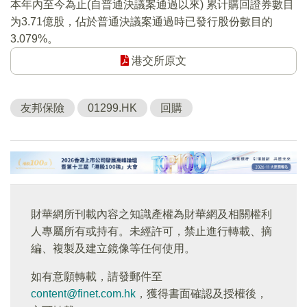
本年內至今為止(自普通決議案通過以來) 累计購回證券數目
为3.71億股，佔於普通決議案通過時已發行股份數目的
3.079%。
港交所原文
友邦保險
01299.HK
回購
財華網所刊載內容之知識產權為財華網及相關權利
人專屬所有或持有。未經許可，禁止進行轉載、摘
編、複製及建立鏡像等任何使用。
如有意願轉載，請發郵件至
content@finet.com.hk
，獲得書面確認及授權後，