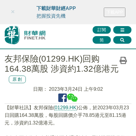
財華智庫網
FINTV
FINMETA
財華證券
媒體矩陣
下載財華財經APP
×
下載APP
智庫沙龍
聯絡我們
把握投資先機
訂閱
简
友邦保險(01299.HK)回购
164.38萬股 涉資約1.32億港元
原創
日期：
2023年3月24日 上午9:02
【財華社訊】友邦保險(
01299.HK
)公佈，於2023年03月23
日回購164.38萬股，每股回購價介乎78.85港元至81.15港
元，涉資約1.32億港元。