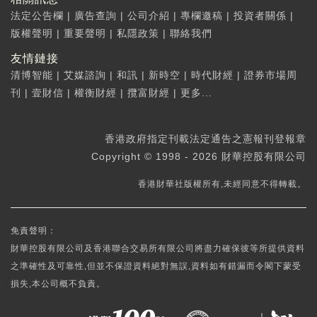
法定公告欄
|
廣告查詢
|
公司介紹
|
專欄邀稿
|
投資者關係
|
版權聲明
|
重要聲明
|
私隱政策
|
聯絡我們
友情鏈接
清博智能
|
艾媒諮詢
|
和訊
|
新時空
|
時代財經
|
證券市場周
刊
|
壹財信
|
權衡財經
|
攬富財經
|
更多...
香港政府指定刊載法定通告之憲報刊登報章
Copyright © 1998 - 2026 財華控股有限公司
香港財華社版權所有,未經同意不得轉載。
免責聲明：
財華控股有限公司及香港聯合交易所有限公司將盡力確保彼等所提供資料
之準確性及可靠性,但並不保證資料絕對無誤,資料如有錯漏而令閣下蒙受
損失,本公司概不負責。