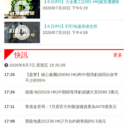
【今日IPO】大金重工[1081.HK]破发遭腰斩
2026年7月20日 下午5:19
【今日IPO】盯盯拍递表港交所
2026年7月10日 下午4:59
快訊
更多
2026年8月7日 星期五 18:25:09
17:35
【盈警】綠心集團(00094.HK)料中期淨虧損同比收窄
不少於85%
17:26
德適-B(02526.HK)中期歸母淨虧損擴大至5588.3萬元
17:11
香港金管局：7月底官方外匯儲備資產為4478億美元
17:08
寶龍地產(01238.HK)7月合約銷售額約5.5億元