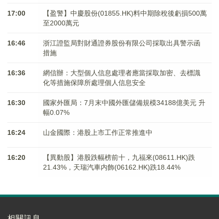
17:00
【盈警】中慶股份(01855.HK)料中期除稅後虧損500萬
至2000萬元
16:46
浙江證監局對財通證券股份有限公司採取出具警示函
措施
16:36
網信辦：大型個人信息處理者應當採取加密、去標識
化等措施保障所處理個人信息安全
16:30
國家外匯局：7月末中國外匯儲備規模34188億美元 升
幅0.07%
16:24
山金國際：港股上市工作正常推進中
16:20
【異動股】港股跌幅榜前十，九福來(08611.HK)跌
21.43%，天瑞汽車内飾(06162.HK)跌18.44%
相關訊息