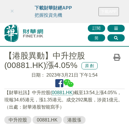
財華智庫網
FINTV
FINMETA
財華證券
媒體矩陣
下載財華財經APP
×
下載APP
智庫沙龍
聯絡我們
把握投資先機
訂閱
简
【港股異動】中升控股
(00881.HK)漲4.05%
原創
日期：
2023年3月21日 下午1:54
【財華社訊】中升控股(
00881.HK
)截至13:54上漲4.05%，
現報34.65港元，漲1.35港元。成交292萬股，涉資1億元。
（出處：財華港股智能寫手）
中升控股
00881.HK
港股漲