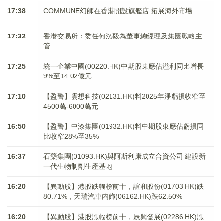
17:38
COMMUNE幻師在香港開設旗艦店 拓展海外市場
17:32
香港交易所：委任何洸毅為董事總經理及集團戰略主
管
17:25
統一企業中國(00220.HK)中期股東應佔溢利同比增長
9%至14.02億元
17:10
【盈警】雲想科技(02131.HK)料2025年淨虧損收窄至
4500萬-6000萬元
16:50
【盈警】中漆集團(01932.HK)料中期股東應佔虧損同
比收窄28%至35%
16:37
石藥集團(01093.HK)與阿斯利康成立合資公司 建設新
一代生物制劑生產基地
16:20
【異動股】港股跌幅榜前十，誼和股份(01703.HK)跌
80.71%，天瑞汽車内飾(06162.HK)跌62.50%
16:20
【異動股】港股漲幅榜前十，辰興發展(02286.HK)漲