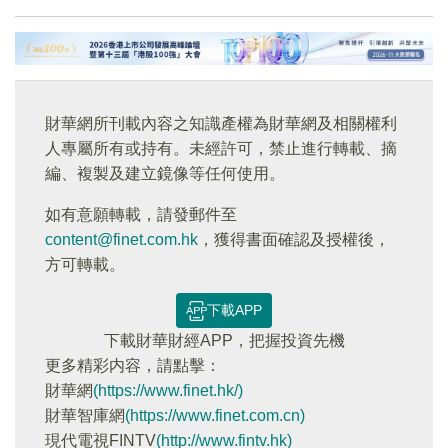
財華網所刊載內容之知識產權為財華網及相關權利
人專屬所有或持有。未經許可，禁止進行轉載、摘
編、複製及建立鏡像等任何使用。
如有意願轉載，請發郵件至
content@finet.com.hk
，獲得書面確認及授權後，
方可轉載。
下載APP
下載財華財經APP，把握投資先機
更多精彩内容，請點擊：
財華網
(https://www.finet.hk/)
財華智庫網
(https://www.finet.com.cn)
現代電視FINTV
(http://www.fintv.hk)