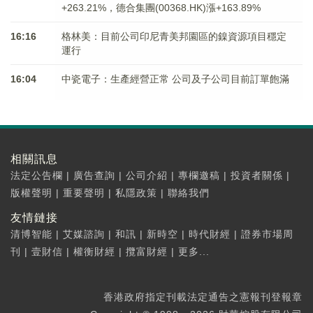
+263.21%，德合集團(00368.HK)漲+163.89%
16:16
格林美：目前公司印尼青美邦園區的鎳資源項目穩定
運行
16:04
中瓷電子：生產經營正常 公司及子公司目前訂單飽滿
相關訊息
法定公告欄
|
廣告查詢
|
公司介紹
|
專欄邀稿
|
投資者關係
|
版權聲明
|
重要聲明
|
私隱政策
|
聯絡我們
友情鏈接
清博智能
|
艾媒諮詢
|
和訊
|
新時空
|
時代財經
|
證券市場周
刊
|
壹財信
|
權衡財經
|
攬富財經
|
更多...
香港政府指定刊載法定通告之憲報刊登報章