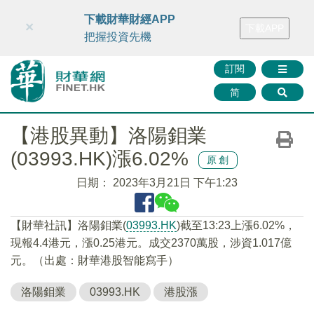
財華智庫網
FINTV
FINMETA
財華證券
媒體矩陣
下載財華財經APP
×
下載APP
智庫沙龍
聯絡我們
把握投資先機
訂閱
简
【港股異動】洛陽鉬業
(03993.HK)漲6.02%
原創
日期：
2023年3月21日 下午1:23
【財華社訊】洛陽鉬業(
03993.HK
)截至13:23上漲6.02%，
現報4.4港元，漲0.25港元。成交2370萬股，涉資1.017億
元。（出處：財華港股智能寫手）
洛陽鉬業
03993.HK
港股漲