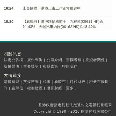
16:24
山金國際：港股上市工作正常推進中
16:20
【異動股】港股跌幅榜前十，九福來(08611.HK)跌
21.43%，天瑞汽車内飾(06162.HK)跌18.44%
相關訊息
法定公告欄
|
廣告查詢
|
公司介紹
|
專欄邀稿
|
投資者關係
|
版權聲明
|
重要聲明
|
私隱政策
|
聯絡我們
友情鏈接
清博智能
|
艾媒諮詢
|
和訊
|
新時空
|
時代財經
|
證券市場周
刊
|
壹財信
|
權衡財經
|
攬富財經
|
更多...
香港政府指定刊載法定通告之憲報刊登報章
Copyright © 1998 - 2026 財華控股有限公司