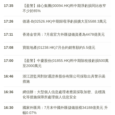
17:35
【盈警】綠心集團(00094.HK)料中期淨虧損同比收窄
不少於85%
17:26
德適-B(02526.HK)中期歸母淨虧損擴大至5588.3萬元
17:11
香港金管局：7月底官方外匯儲備資產為4478億美元
17:08
寶龍地產(01238.HK)7月合約銷售額約5.5億元
17:00
【盈警】中慶股份(01855.HK)料中期除稅後虧損500萬
至2000萬元
16:46
浙江證監局對財通證券股份有限公司採取出具警示函
措施
16:36
網信辦：大型個人信息處理者應當採取加密、去標識
化等措施保障所處理個人信息安全
16:30
國家外匯局：7月末中國外匯儲備規模34188億美元 升
幅0.07%