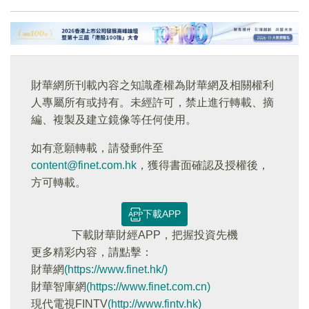
財華網所刊載內容之知識產權為財華網及相關權利
人專屬所有或持有。未經許可，禁止進行轉載、摘
編、複製及建立鏡像等任何使用。
如有意願轉載，請發郵件至
content@finet.com.hk
，獲得書面確認及授權後，
方可轉載。
下載APP
下載財華財經APP，把握投資先機
更多精彩内容，請點擊：
財華網
(https://www.finet.hk/)
財華智庫網
(https://www.finet.com.cn)
現代電視FINTV
(http://www.fintv.hk)