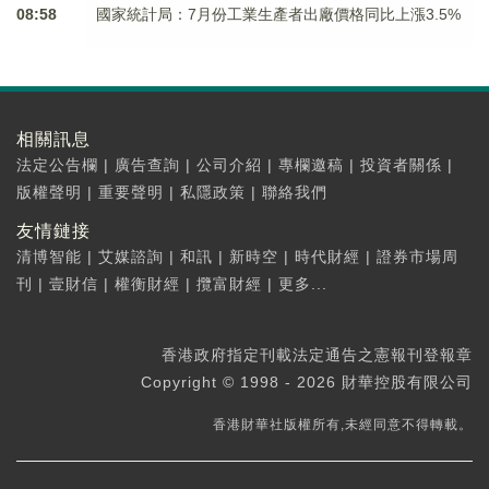
08:58
國家統計局：7月份工業生產者出廠價格同比上漲3.5%
相關訊息
法定公告欄
|
廣告查詢
|
公司介紹
|
專欄邀稿
|
投資者關係
|
版權聲明
|
重要聲明
|
私隱政策
|
聯絡我們
友情鏈接
清博智能
|
艾媒諮詢
|
和訊
|
新時空
|
時代財經
|
證券市場周
刊
|
壹財信
|
權衡財經
|
攬富財經
|
更多...
香港政府指定刊載法定通告之憲報刊登報章
Copyright © 1998 - 2026 財華控股有限公司
香港財華社版權所有,未經同意不得轉載。