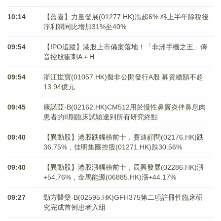
10:14
【盈喜】力量發展(01277.HK)漲超6% 料上半年除稅後
淨利潤同比增加31%至40%
09:54
【IPO追蹤】港股上市備案落地！「非洲手機之王」傳
音控股衝刺A＋H
09:54
浙江世寶(01057.HK)擬非公開發行A股 募資總額不超
13.94億元
09:45
康諾亞-B(02162.HK)CM512用於慢性鼻竇炎伴鼻息肉
患者的II期臨床試驗達到所有研究終點
09:40
【異動股】港股跌幅榜前十，賽迪顧問(02176.HK)跌
36.75%，佳明集團控股(01271.HK)跌30.56%
09:40
【異動股】港股漲幅榜前十，辰興發展(02286.HK)漲
+54.76%，金馬能源(06885.HK)漲+44.17%
09:27
勁方醫藥-B(02595.HK)GFH375第二項註冊性臨床研
究完成首例患者入組