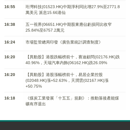
16:55
珩灣科技(01523.HK)中期淨利同比增27.9%至2771.8
萬美元 派息15.66港仙
16:38
五一視界(06651.HK)中期股東應佔虧損同比收窄
25.84%至6757.2萬元
16:24
市場監管總局印發《廣告業統計調查制度》
16:20
【異動股】港股跌幅榜前十，賽迪顧問(02176.HK)跌
40.96%，天瑞汽車内飾(06162.HK)跌26.09%
16:20
【異動股】港股漲幅榜前十，易居企業控股
(02048.HK)漲+52.63%，天潤雲(02167.HK)漲
+50.75%
16:18
《煤炭工業發展「十五五」規劃》：推動落後產能煤
礦有序退出