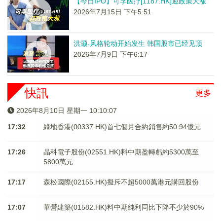
【今日IPO】可孚医疗[1187.HK]迎政策大涨
2026年7月15日 下午5:51
洪灏-风格轮动开始发生 韩国股市已经见顶
2026年7月9日 下午6:17
快訊
更多
2026年8月10日 星期一 10:10:07
17:32
綠地香港(00337.HK)首七個月合約銷售約50.94億元
17:26
晶科電子股份(02551.HK)料中期盈轉虧約5300萬至
5800萬元
17:17
森松國際(02155.HK)擬斥不超5000萬港元購回股份
17:07
華營建築(01582.HK)料中期純利同比下降不少於90%