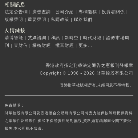
相關訊息
法定公告欄
|
廣告查詢
|
公司介紹
|
專欄邀稿
|
投資者關係
|
版權聲明
|
重要聲明
|
私隱政策
|
聯絡我們
友情鏈接
清博智能
|
艾媒諮詢
|
和訊
|
新時空
|
時代財經
|
證券市場周
刊
|
壹財信
|
權衡財經
|
攬富財經
|
更多...
香港政府指定刊載法定通告之憲報刊登報章
Copyright © 1998 - 2026 財華控股有限公司
香港財華社版權所有,未經同意不得轉載。
免責聲明：
財華控股有限公司及香港聯合交易所有限公司將盡力確保彼等所提供資料
之準確性及可靠性,但並不保證資料絕對無誤,資料如有錯漏而令閣下蒙受
損失,本公司概不負責。