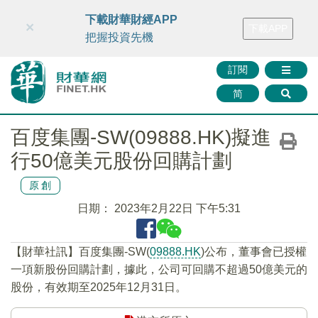
財華智庫網
FINTV
FINMETA
財華證券
媒體矩陣
下載財華財經APP
×
下載APP
智庫沙龍
聯絡我們
把握投資先機
訂閱
简
百度集團-SW(09888.HK)擬進
行50億美元股份回購計劃
原創
日期：
2023年2月22日 下午5:31
【財華社訊】百度集團-SW(
09888.HK
)公布，董事會已授權
一項新股份回購計劃，據此，公司可回購不超過50億美元的
股份，有效期至2025年12月31日。