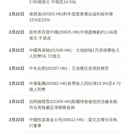
2.56億港元 中期息14.5仙
2月22日
偉易達(00303.HK)料年度股東應佔溢利按年降
15%至20%
2月22日
新世界百貨中國(00825.HK)中期盈轉虧約1.66億
港元 不派息
2月22日
中國再保險(01508.HK)：大地財險1月原保費收入
人民幣55.72億元
2月22日
中化化肥(00297.HK)：王淩獲任首席財務官
2月22日
中滙集團(00382.HK)首季收入同比增19.9%至4.72
億人民幣
2月22日
伯明翰體育(02309.HK)附屬球會被指控涉嫌未能
符合英格蘭足球聯賽規例
2月22日
中國投資基金公司(00612.HK)：梁文志獲任非執
行董事