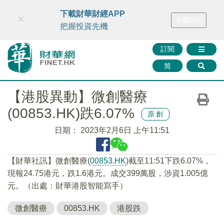
財華智庫網
FINTV
FINMETA
財華證券
媒體矩陣
下載財華財經APP
×
下載APP
智庫沙龍
聯絡我們
把握投資先機
訂閱
简
【港股異動】微創醫療
(00853.HK)跌6.07%
原創
日期：
2023年2月6日 上午11:51
【財華社訊】微創醫療(
00853.HK
)截至11:51下跌6.07%，
現報24.75港元，跌1.6港元。成交399萬股，涉資1.005億
元。（出處：財華港股智能寫手）
微創醫療
00853.HK
港股跌