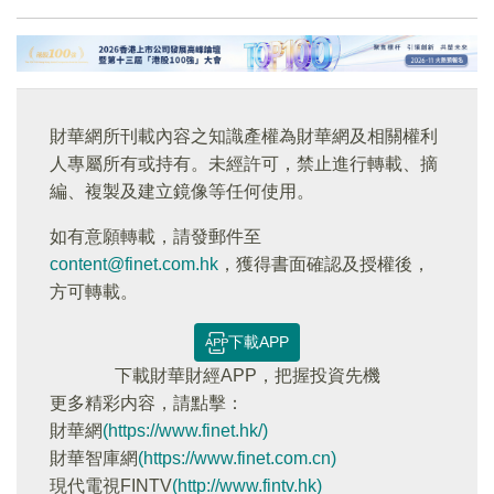
財華網所刊載內容之知識產權為財華網及相關權利
人專屬所有或持有。未經許可，禁止進行轉載、摘
編、複製及建立鏡像等任何使用。
如有意願轉載，請發郵件至
content@finet.com.hk
，獲得書面確認及授權後，
方可轉載。
下載APP
下載財華財經APP，把握投資先機
更多精彩内容，請點擊：
財華網
(https://www.finet.hk/)
財華智庫網
(https://www.finet.com.cn)
現代電視FINTV
(http://www.fintv.hk)