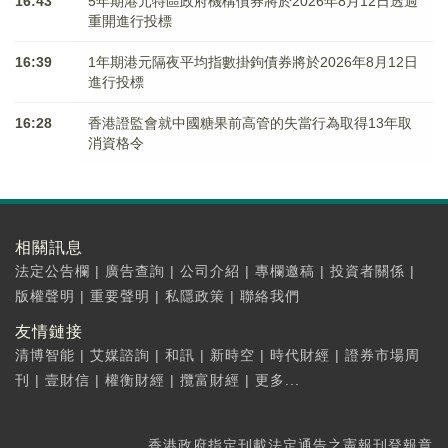
16:43
5年期港元特區政府機構債券將於2026年8月12日透過
重開進行投標
16:39
1年期港元隔夜平均指數掛鉤債券將於2026年8月12日
進行投標
16:28
香港證監會就中國糖果前高管的失當行為取得13年取
消資格令
相關訊息
法定公告欄
|
廣告查詢
|
公司介紹
|
專欄邀稿
|
投資者關係
|
版權聲明
|
重要聲明
|
私隱政策
|
聯絡我們
友情鏈接
清博智能
|
艾媒諮詢
|
和訊
|
新時空
|
時代財經
|
證券市場周
刊
|
壹財信
|
權衡財經
|
攬富財經
|
更多...
香港政府指定刊載法定通告之憲報刊登報章