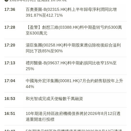
17:36
百奧賽圖-B(02315.HK)料上半年歸母淨利潤同比增
391.87%至412.71%
17:28
【盈警】創想三維(03388.HK)料中期盈转亏約5300萬
至6300萬元
17:20
湯臣集團(00258.HK)料中期股東應佔除稅後綜合溢利
同比下跌85%至90%
17:13
禮邦醫藥-B(09637.HK)料中期虧損同比收窄15%至
25%
17:04
中國海外宏洋集團(00081.HK)7月合約銷售額按年上升
44%
16:53
和光智成完成天使輪數千萬融資
16:51
10年期港元特區政府機構債券將於2026年8月12日透
過重開進行投標