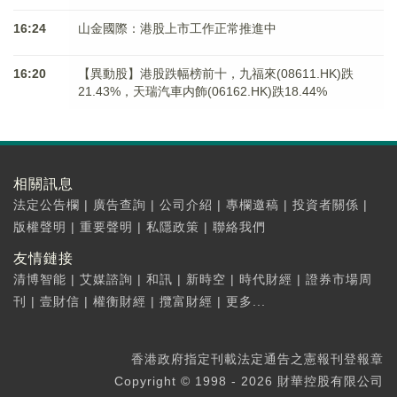
16:24
山金國際：港股上市工作正常推進中
16:20
【異動股】港股跌幅榜前十，九福來(08611.HK)跌
21.43%，天瑞汽車内飾(06162.HK)跌18.44%
相關訊息
法定公告欄
|
廣告查詢
|
公司介紹
|
專欄邀稿
|
投資者關係
|
版權聲明
|
重要聲明
|
私隱政策
|
聯絡我們
友情鏈接
清博智能
|
艾媒諮詢
|
和訊
|
新時空
|
時代財經
|
證券市場周
刊
|
壹財信
|
權衡財經
|
攬富財經
|
更多...
香港政府指定刊載法定通告之憲報刊登報章
Copyright © 1998 - 2026 財華控股有限公司