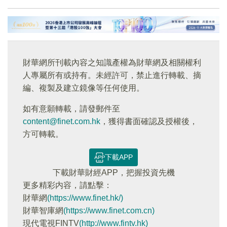
財華網所刊載內容之知識產權為財華網及相關權利
人專屬所有或持有。未經許可，禁止進行轉載、摘
編、複製及建立鏡像等任何使用。
如有意願轉載，請發郵件至
content@finet.com.hk
，獲得書面確認及授權後，
方可轉載。
下載APP
下載財華財經APP，把握投資先機
更多精彩内容，請點擊：
財華網
(https://www.finet.hk/)
財華智庫網
(https://www.finet.com.cn)
現代電視FINTV
(http://www.fintv.hk)