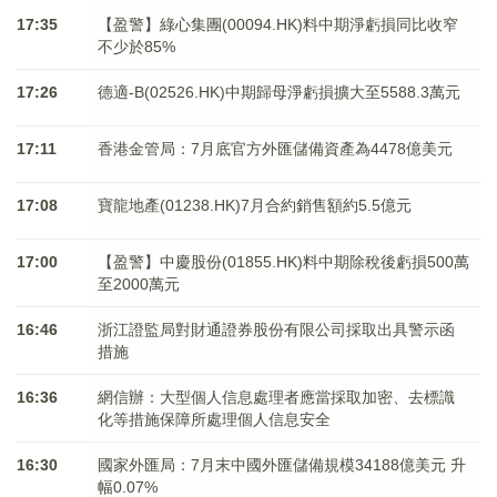
17:35
【盈警】綠心集團(00094.HK)料中期淨虧損同比收窄
不少於85%
17:26
德適-B(02526.HK)中期歸母淨虧損擴大至5588.3萬元
17:11
香港金管局：7月底官方外匯儲備資產為4478億美元
17:08
寶龍地產(01238.HK)7月合約銷售額約5.5億元
17:00
【盈警】中慶股份(01855.HK)料中期除稅後虧損500萬
至2000萬元
16:46
浙江證監局對財通證券股份有限公司採取出具警示函
措施
16:36
網信辦：大型個人信息處理者應當採取加密、去標識
化等措施保障所處理個人信息安全
16:30
國家外匯局：7月末中國外匯儲備規模34188億美元 升
幅0.07%