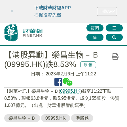
財華智庫網
FINTV
FINMETA
財華證券
媒體矩陣
下載財華財經APP
×
下載APP
智庫沙龍
聯絡我們
把握投資先機
訂閱
简
【港股異動】榮昌生物－Ｂ
(09995.HK)跌8.53%
原創
日期：
2023年2月6日 上午11:22
【財華社訊】榮昌生物－Ｂ(
09995.HK
)截至11:22下跌
8.53%，現報63.8港元，跌5.95港元。成交155萬股，涉資
1.007億元。（出處：財華港股智能寫手）
榮昌生物－Ｂ
09995.HK
港股跌