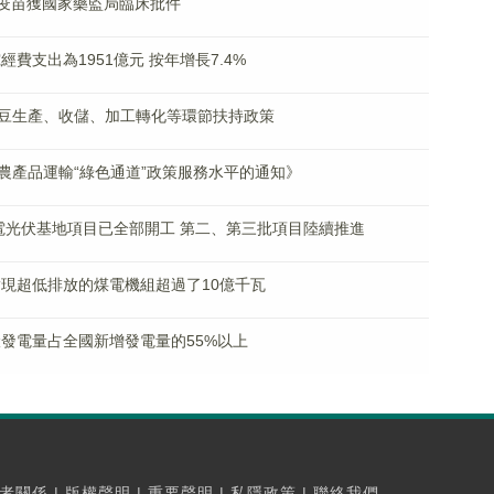
A疫苗獲國家藥監局臨床批件
費支出為1951億元 按年增長7.4%
豆生產、收儲、加工轉化等環節扶持政策
農產品運輸“綠色通道”政策服務水平的通知》
電光伏基地項目已全部開工 第二、第三批項目陸續推進
實現超低排放的煤電機組超過了10億千瓦
伏發電量占全國新增發電量的55%以上
者關係
|
版權聲明
|
重要聲明
|
私隱政策
|
聯絡我們