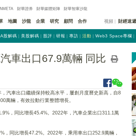
INMETA
財華證券
財華
媒體矩陣
財華
智庫沙龍
單
地圖
沙龍
企業
研究
顧問
合作
視頻
財經速
A股解碼
美股解碼
股評
研報
專訪
活動
Web3 Space專欄
汽車出口67.9萬輛 同比
2年，汽車出口繼續保持較高水平，屢創月度曆史新高，自8
300萬輛，有效拉動行業整體增長。
.9%，同比增長45.4%。2022年，汽車企業出口311.1萬
6%，同比增長47.2%。2022年，乘用車出口252.9萬輛，