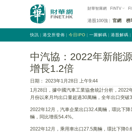
財華智庫網
FINTV
F
港股100強
官網
榜
快訊
港交所發佈
今日IPO
一圖解碼
港股解碼
中汽協：2022年新能源
增長1.2倍
日期：
2023年1月28日 上午9:44
1月28日，據中國汽車工業協會統計分析，202
月份以來月均出口量超過30萬輛，全年出口突破
2022年12月，汽車企業出口32.4萬輛，環比下降1
輛，同比增長54.4%。
2022年12月，乘用車出口27.5萬輛，環比下降0.