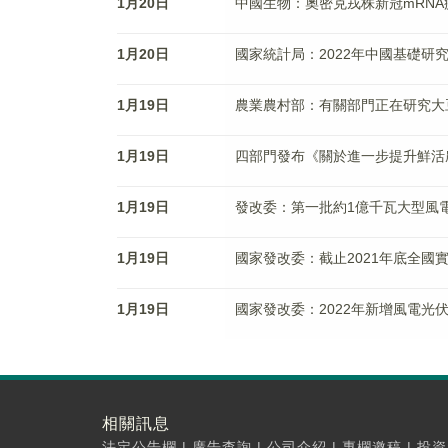
1月20日
中國生物：奧密克戎株新冠mRN
1月20日
國家統計局：2022年中國基礎研究經
1月19日
農業農村部：有關部門正在研究大
1月19日
四部門發布《關於進一步提升鮮活
1月19日
發改委：第一批約1億千瓦大型風
1月19日
國家發改委：截止2021年底全國
1月19日
國家發改委：2022年新增風電光
相關訊息
法定公告欄
|
廣告查詢
|
公司介紹
|
專欄邀稿
|
投資