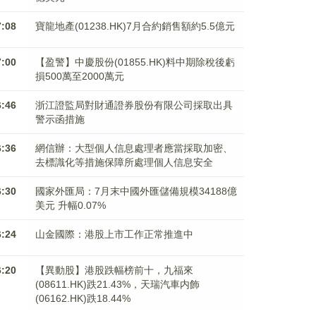
7:08
寶龍地產(01238.HK)7月合約銷售額約5.5億元
7:00
【盈警】中慶股份(01855.HK)料中期除稅後虧
損500萬至2000萬元
6:46
浙江證監局對財通證券股份有限公司採取出具
警示函措施
6:36
網信辦：大型個人信息處理者應當採取加密、
去標識化等措施保障所處理個人信息安全
6:30
國家外匯局：7月末中國外匯儲備規模34188億
美元 升幅0.07%
6:24
山金國際：港股上市工作正常推進中
6:20
【異動股】港股跌幅榜前十，九福來
(08611.HK)跌21.43%，天瑞汽車内飾
(06162.HK)跌18.44%