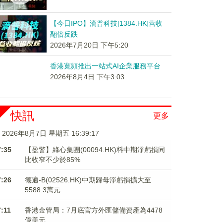
【今日IPO】滴普科技[1384.HK]营收
翻倍反跌
2026年7月20日 下午5:20
香港寬頻推出一站式AI企業服務平台
2026年8月4日 下午3:03
快訊
更多
2026年8月7日 星期五 16:39:17
7:35
【盈警】綠心集團(00094.HK)料中期淨虧損同
比收窄不少於85%
7:26
德適-B(02526.HK)中期歸母淨虧損擴大至
5588.3萬元
7:11
香港金管局：7月底官方外匯儲備資產為4478
億美元