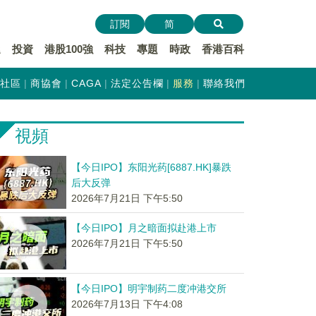
訂閱
简
遞
投資
港股100強
科技
專題
時政
香港百科
社區
商協會
CAGA
法定公告欄
服務
聯絡我們
視頻
【今日IPO】东阳光药[6887.HK]暴跌
后大反弹
2026年7月21日 下午5:50
【今日IPO】月之暗面拟赴港上市
2026年7月21日 下午5:50
【今日IPO】明宇制药二度冲港交所
2026年7月13日 下午4:08