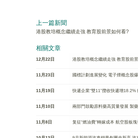
上一篇新聞
港股教培概念繼續走強 教育股前景如何看?
相關文章
12月22日
港股教培概念繼續走強 教育股前景
11月23日
國標計劃進展變化 電子煙概念股
11月19日
快遞企業“雙11”攬收快遞增18.
11月10日
兩部門鼓勵原料藥高質量發展 製
11月8日
复征“燃油費”轉嫁成本 航空股板
10月13日
9月新能源汽車銷量創曆史新高 汽