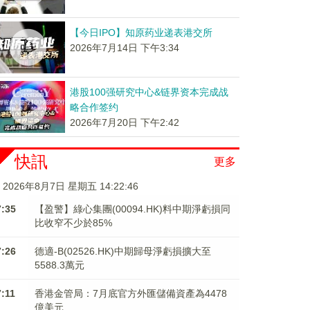
【今日IPO】知原药业递表港交所
2026年7月14日 下午3:34
港股100强研究中心&链界资本完成战
略合作签约
2026年7月20日 下午2:42
快訊
更多
2026年8月7日 星期五 14:22:46
7:35
【盈警】綠心集團(00094.HK)料中期淨虧損同
比收窄不少於85%
7:26
德適-B(02526.HK)中期歸母淨虧損擴大至
5588.3萬元
7:11
香港金管局：7月底官方外匯儲備資產為4478
億美元