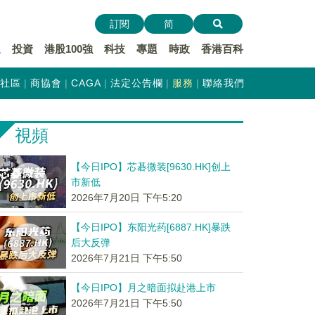
訂閱
简
遞
投資
港股100強
科技
專題
時政
香港百科
社區
商協會
CAGA
法定公告欄
服務
聯絡我們
視頻
【今日IPO】芯碁微装[9630.HK]创上
市新低
2026年7月20日 下午5:20
【今日IPO】东阳光药[6887.HK]暴跌
后大反弹
2026年7月21日 下午5:50
【今日IPO】月之暗面拟赴港上市
2026年7月21日 下午5:50