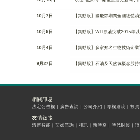
10月7日
【異動股】國慶節期間全國總體消
10月5日
【異動股】WTI原油突破2015年
10月4日
【異動股】多家知名生物技術企業
9月27日
【異動股】石油及天然氣概念股持
相關訊息
法定公告欄
|
廣告查詢
|
公司介紹
|
專欄邀稿
|
投資
友情鏈接
清博智能
|
艾媒諮詢
|
和訊
|
新時空
|
時代財經
|
證