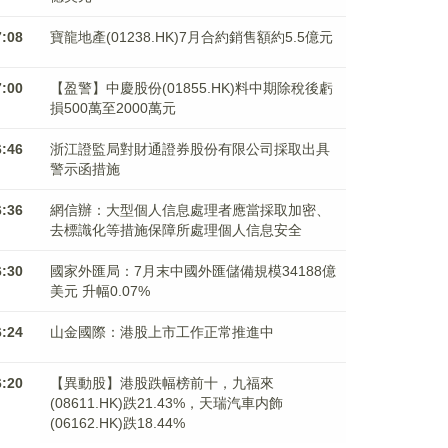
7:08
寶龍地產(01238.HK)7月合約銷售額約5.5億元
7:00
【盈警】中慶股份(01855.HK)料中期除稅後虧
損500萬至2000萬元
6:46
浙江證監局對財通證券股份有限公司採取出具
警示函措施
6:36
網信辦：大型個人信息處理者應當採取加密、
去標識化等措施保障所處理個人信息安全
6:30
國家外匯局：7月末中國外匯儲備規模34188億
美元 升幅0.07%
6:24
山金國際：港股上市工作正常推進中
6:20
【異動股】港股跌幅榜前十，九福來
(08611.HK)跌21.43%，天瑞汽車内飾
(06162.HK)跌18.44%