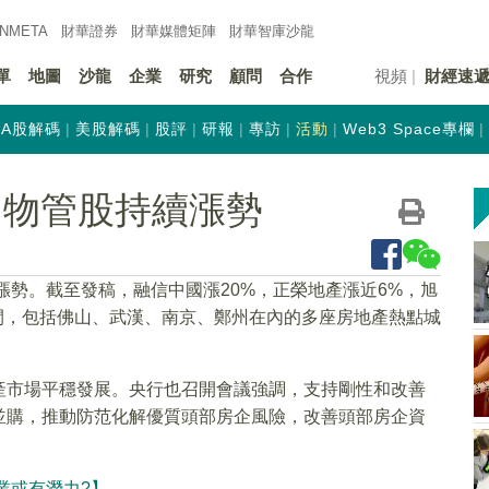
INMETA
財華證券
財華
媒體矩陣
財華
智庫沙龍
單
地圖
沙龍
企業
研究
顧問
合作
視頻
財經速
A股解碼
美股解碼
股評
研報
專訪
活動
Web3 Space專欄
和物管股持續漲勢
漲勢。截至發稿，融信中國漲20%，正榮地產漲近6%，旭
間，包括佛山、武漢、南京、鄭州在內的多座房地產熱點城
產市場平穩發展。央行也召開會議強調，支持剛性和改善
並購，推動防范化解優質頭部房企風險，改善頭部房企資
業或有潛力?】