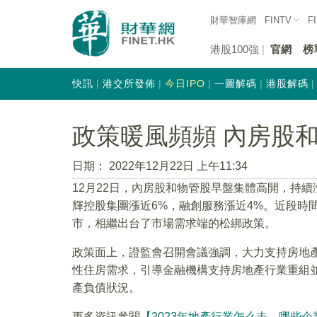
財華智庫網
FINTV
F
港股100強
官網
榜
快訊
港交所發佈
今日IPO
一圖解碼
港股解碼
政策暖風頻頻 內房股
日期：
2022年12月22日 上午11:34
12月22日，內房股和物管股早盤集體高開，持續
輝控股集團漲近6%，融創服務漲近4%。近段時
市，相繼出台了市場需求端的松綁政策。
政策面上，證監會召開會議強調，大力支持房地
性住房需求，引導金融機構支持房地產行業重組
產負債狀況。
更多資訊參閱
【2023年地產行業怎么走，哪些企