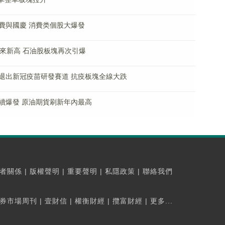
費與國慶 消費类個股大爆發
以來新高 石油股板塊再次引爆
退出新冠疫苗研發賽道 抗疫板塊全線大跌
續爆發 原油期貨刷新年內最高
者關係
|
版權聲明
|
重要聲明
|
私隱政策
|
聯絡我們
券市場周刊
|
壹財信
|
權衡財經
|
攬富財經
|
更多...