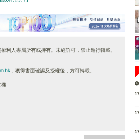
關權利人專屬所有或持有。未經許可，禁止進行轉載、
om.hk
，獲得書面確認及授權後，方可轉載。
先機
1
1
1