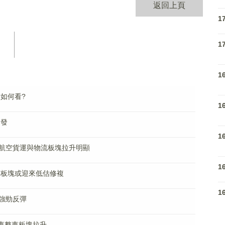
返回上頁
1
1
1
如何看?
1
爆發
1
2% 航空貨運與物流板塊拉升明顯
1
藥板塊或迎來低估修複
1
塊強勁反彈
車整車板塊拉升