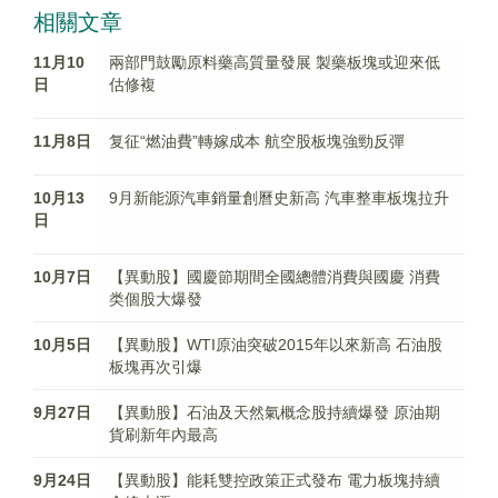
相關文章
11月10
兩部門鼓勵原料藥高質量發展 製藥板塊或迎來低
日
估修複
11月8日
复征“燃油費”轉嫁成本 航空股板塊強勁反彈
10月13
9月新能源汽車銷量創曆史新高 汽車整車板塊拉升
日
10月7日
【異動股】國慶節期間全國總體消費與國慶 消費
类個股大爆發
10月5日
【異動股】WTI原油突破2015年以來新高 石油股
板塊再次引爆
9月27日
【異動股】石油及天然氣概念股持續爆發 原油期
貨刷新年內最高
9月24日
【異動股】能耗雙控政策正式發布 電力板塊持續