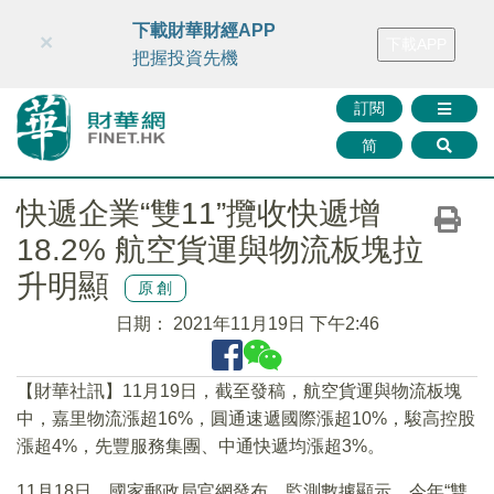
財華智庫網
FINTV
FINMETA
財華證券
媒體矩陣
下載財華財經APP
×
下載APP
智庫沙龍
聯絡我們
把握投資先機
訂閱
简
快遞企業“雙11”攬收快遞增
18.2% 航空貨運與物流板塊拉
升明顯
原創
日期：
2021年11月19日 下午2:46
【財華社訊】11月19日，截至發稿，航空貨運與物流板塊
中，嘉里物流漲超16%，圓通速遞國際漲超10%，駿高控股
漲超4%，先豐服務集團、中通快遞均漲超3%。
11月18日，國家郵政局官網發布，監測數據顯示，今年“雙