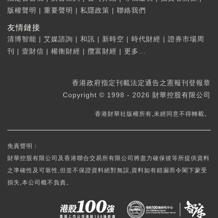
版權聲明
|
重要聲明
|
私隱政策
|
聯絡我們
友情鏈接
清博智能
|
艾媒諮詢
|
和訊
|
新時空
|
時代財經
|
證券市場周
刊
|
壹財信
|
權衡財經
|
攬富財經
|
更多...
香港政府指定刊載法定通告之憲報刊登報章
Copyright © 1998 - 2026 財華控股有限公司
香港財華社版權所有,未經同意不得轉載。
免責聲明：
財華控股有限公司及香港聯合交易所有限公司將盡力確保彼等所提供資料
之準確性及可靠性,但並不保證資料絕對無誤,資料如有錯漏而令閣下蒙受
損失,本公司概不負責。