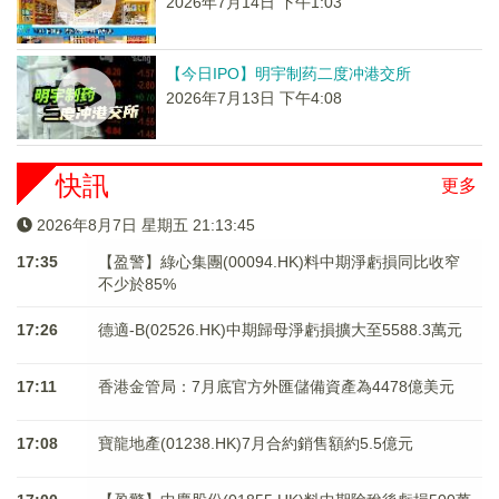
2026年7月14日 下午1:03
【今日IPO】明宇制药二度冲港交所
2026年7月13日 下午4:08
快訊
更多
2026年8月7日 星期五 21:13:45
17:35
【盈警】綠心集團(00094.HK)料中期淨虧損同比收窄
不少於85%
17:26
德適-B(02526.HK)中期歸母淨虧損擴大至5588.3萬元
17:11
香港金管局：7月底官方外匯儲備資產為4478億美元
17:08
寶龍地產(01238.HK)7月合約銷售額約5.5億元