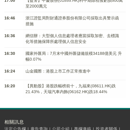
17:00
【盈警】中慶股份(01855.HK)料中期除稅後虧損500萬
至2000萬元
16:46
浙江證監局對財通證券股份有限公司採取出具警示函
措施
16:36
網信辦：大型個人信息處理者應當採取加密、去標識
化等措施保障所處理個人信息安全
16:30
國家外匯局：7月末中國外匯儲備規模34188億美元 升
幅0.07%
16:24
山金國際：港股上市工作正常推進中
16:20
【異動股】港股跌幅榜前十，九福來(08611.HK)跌
21.43%，天瑞汽車内飾(06162.HK)跌18.44%
相關訊息
法定公告欄
|
廣告查詢
|
公司介紹
|
專欄邀稿
|
投資者關係
|