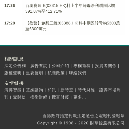
17:36
百奧賽圖-B(02315.HK)料上半年歸母淨利潤同比增
391.87%至412.71%
17:28
【盈警】創想三維(03388.HK)料中期盈转亏約5300萬
至6300萬元
相關訊息
法定公告欄
|
廣告查詢
|
公司介紹
|
專欄邀稿
|
投資者關係
|
版權聲明
|
重要聲明
|
私隱政策
|
聯絡我們
友情鏈接
清博智能
|
艾媒諮詢
|
和訊
|
新時空
|
時代財經
|
證券市場周
刊
|
壹財信
|
權衡財經
|
攬富財經
|
更多...
香港政府指定刊載法定通告之憲報刊登報章
Copyright © 1998 - 2026 財華控股有限公司