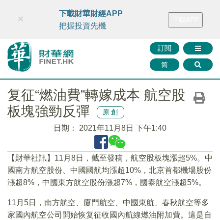
財華智庫網
FINTV
FINMETA
財華證券
媒體矩陣
下載財華財經APP
×
下載APP
智庫沙龍
聯絡我們
把握投資先機
訂閱
简
复征“燃油費”轉嫁成本 航空股
板塊強勁反彈
原創
日期：
2021年11月8日 下午1:40
【財華社訊】11月8日，截至發稿，航空股板塊漲超5%。中
國南方航空股份、中國國航均漲超10%，北京首都機場股份
漲超8%，中國東方航空股份漲超7%，國泰航空漲超5%。
11月5日，南方航空、廈門航空、中國東航、春秋航空等多
家國內航空公司開始恢复征收國內航線燃油附加費。這是自