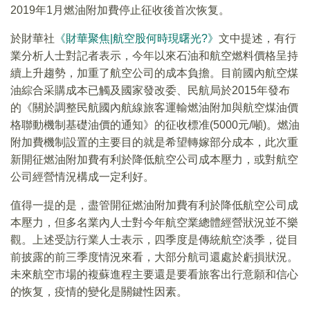
2019年1月燃油附加費停止征收後首次恢复。
於財華社
《財華聚焦|航空股何時現曙光?》
文中提述，有行
業分析人士對記者表示，今年以來石油和航空燃料價格呈持
續上升趨勢，加重了航空公司的成本負擔。目前國內航空煤
油綜合采購成本已觸及國家發改委、民航局於2015年發布
的《關於調整民航國內航線旅客運輸燃油附加與航空煤油價
格聯動機制基礎油價的通知》的征收標准(5000元/噸)。燃油
附加費機制設置的主要目的就是希望轉嫁部分成本，此次重
新開征燃油附加費有利於降低航空公司成本壓力，或對航空
公司經營情況構成一定利好。
值得一提的是，盡管開征燃油附加費有利於降低航空公司成
本壓力，但多名業內人士對今年航空業總體經營狀況並不樂
觀。上述受訪行業人士表示，四季度是傳統航空淡季，從目
前披露的前三季度情況來看，大部分航司還處於虧損狀況。
未來航空市場的複蘇進程主要還是要看旅客出行意願和信心
的恢复，疫情的變化是關鍵性因素。