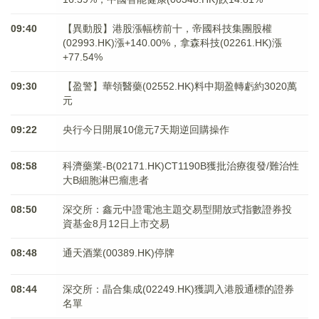
09:40
【異動股】港股漲幅榜前十，帝國科技集團股權
(02993.HK)漲+140.00%，拿森科技(02261.HK)漲
+77.54%
09:30
【盈警】華領醫藥(02552.HK)料中期盈轉虧約3020萬
元
09:22
央行今日開展10億元7天期逆回購操作
08:58
科濟藥業-B(02171.HK)CT1190B獲批治療復發/難治性
大B細胞淋巴瘤患者
08:50
深交所：鑫元中證電池主題交易型開放式指數證券投
資基金8月12日上市交易
08:48
通天酒業(00389.HK)停牌
08:44
深交所：晶合集成(02249.HK)獲調入港股通標的證券
名單