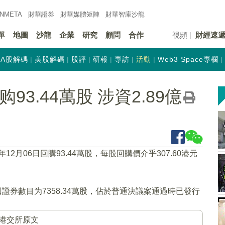
INMETA
財華證券
財華
媒體矩陣
財華
智庫沙龍
單
地圖
沙龍
企業
研究
顧問
合作
視頻
財經速
A股解碼
美股解碼
股評
研報
專訪
活動
Web3 Space專欄
购93.44萬股 涉資2.89億
2年12月06日回購93.44萬股，每股回購價介乎307.60港元
證券數目为7358.34萬股，佔於普通決議案通過時已發行
港交所原文