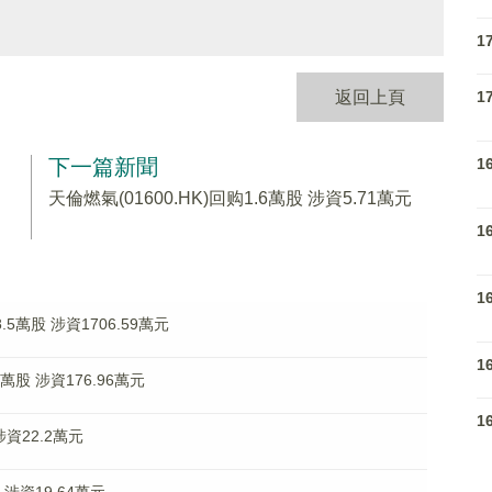
1
1
返回上頁
1
下一篇新聞
天倫燃氣(01600.HK)回购1.6萬股 涉資5.71萬元
1
1
.5萬股 涉資1706.59萬元
1
2萬股 涉資176.96萬元
1
涉資22.2萬元