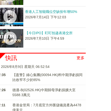
香港人工智能職位空缺按年增50%
2026年7月14日 下午12:03
【今日IPO】盯盯拍递表港交所
2026年7月10日 下午4:59
快訊
更多
2026年8月9日 星期天 06:52:54
7:35
【盈警】綠心集團(00094.HK)料中期淨虧損同
比收窄不少於85%
7:26
德適-B(02526.HK)中期歸母淨虧損擴大至
5588.3萬元
7:11
香港金管局：7月底官方外匯儲備資產為4478
億美元