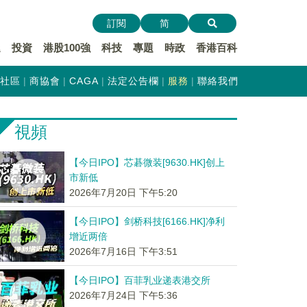
訂閱
简
遞
投資
港股100強
科技
專題
時政
香港百科
社區
商協會
CAGA
法定公告欄
服務
聯絡我們
視頻
【今日IPO】芯碁微装[9630.HK]创上
市新低
2026年7月20日 下午5:20
【今日IPO】剑桥科技[6166.HK]净利
增近两倍
2026年7月16日 下午3:51
【今日IPO】百菲乳业递表港交所
2026年7月24日 下午5:36