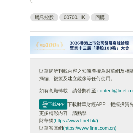
騰訊控股
00700.HK
回購
財華網所刊載內容之知識產權為財華網及相
摘編、複製及建立鏡像等任何使用。
如有意願轉載，請發郵件至
content@finet.c
下載APP
下載財華財經APP，把握投資
更多精彩内容，請點擊：
財華網
(https://www.finet.hk/)
財華智庫網
(https://www.finet.com.cn)