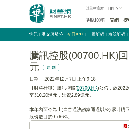
財華智庫網
FINTV
F
港股100強
官網
榜
快訊
港交所發佈
今日IPO
一圖解碼
港股解碼
騰訊控股(00700.HK)回
元
原創
日期：
2022年12月7日 上午9:18
【財華社訊】騰訊控股(
00700.HK
)公佈，於202
至310.20港元，涉資2.89億元。
本年內至今為止(自普通決議案通過以來) 累计購回
股份數目的0.766%。