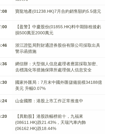
7:08
寶龍地產(01238.HK)7月合約銷售額約5.5億元
7:00
【盈警】中慶股份(01855.HK)料中期除稅後虧
損500萬至2000萬元
6:46
浙江證監局對財通證券股份有限公司採取出具
警示函措施
6:36
網信辦：大型個人信息處理者應當採取加密、
去標識化等措施保障所處理個人信息安全
6:30
國家外匯局：7月末中國外匯儲備規模34188億
美元 升幅0.07%
6:24
山金國際：港股上市工作正常推進中
6:20
【異動股】港股跌幅榜前十，九福來
(08611.HK)跌21.43%，天瑞汽車内飾
(06162.HK)跌18.44%