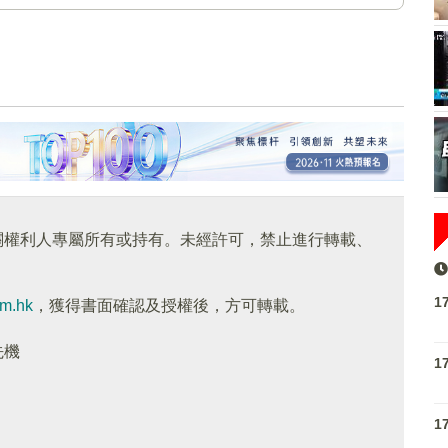
關權利人專屬所有或持有。未經許可，禁止進行轉載、
1
om.hk
，獲得書面確認及授權後，方可轉載。
先機
1
1