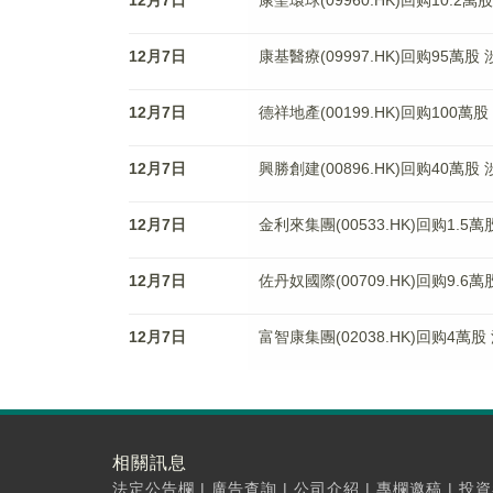
12月7日
康聖環球(09960.HK)回购10.2萬股
12月7日
康基醫療(09997.HK)回购95萬股 
12月7日
德祥地產(00199.HK)回购100萬
12月7日
興勝創建(00896.HK)回购40萬股 
12月7日
金利來集團(00533.HK)回购1.5萬
12月7日
佐丹奴國際(00709.HK)回购9.6萬
12月7日
富智康集團(02038.HK)回购4萬股
相關訊息
法定公告欄
|
廣告查詢
|
公司介紹
|
專欄邀稿
|
投資