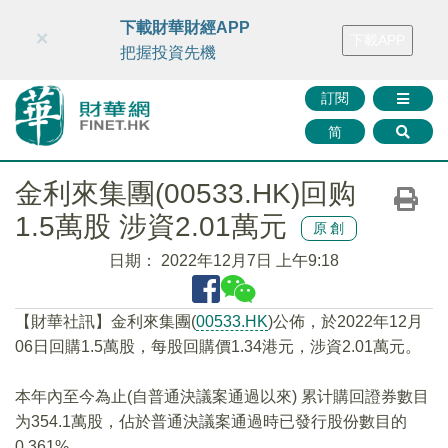
財華智庫網
FINTV
FINMETA
財華證券
媒體矩陣
下載財華財經APP
×
下載APP
智庫沙龍
聯絡我們
把握投資先機
訂閱
简
金利來集團(00533.HK)回购
1.5萬股 涉資2.01萬元
原創
日期：
2022年12月7日 上午9:18
【財華社訊】金利來集團(
00533.HK
)公佈，於2022年12月
06日回購1.5萬股，每股回購價1.34港元，涉資2.01萬元。
本年內至今為止(自普通決議案通過以來) 累计購回證券數目
为354.1萬股，佔於普通決議案通過時已發行股份數目的
0.361%。