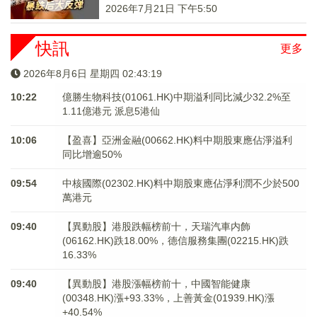
2026年7月21日 下午5:50
快訊
更多
2026年8月6日 星期四 02:43:19
10:22
億勝生物科技(01061.HK)中期溢利同比減少32.2%至
1.11億港元 派息5港仙
10:06
【盈喜】亞洲金融(00662.HK)料中期股東應佔淨溢利
同比增逾50%
09:54
中核國際(02302.HK)料中期股東應佔淨利潤不少於500
萬港元
09:40
【異動股】港股跌幅榜前十，天瑞汽車内飾
(06162.HK)跌18.00%，德信服務集團(02215.HK)跌
16.33%
09:40
【異動股】港股漲幅榜前十，中國智能健康
(00348.HK)漲+93.33%，上善黃金(01939.HK)漲
+40.54%