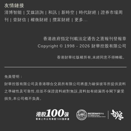
友情鏈接
清博智能
|
艾媒諮詢
|
和訊
|
新時空
|
時代財經
|
證券市場周
刊
|
壹財信
|
權衡財經
|
攬富財經
|
更多...
香港政府指定刊載法定通告之憲報刊登報章
Copyright © 1998 - 2026 財華控股有限公司
香港財華社版權所有,未經同意不得轉載。
免責聲明：
財華控股有限公司及香港聯合交易所有限公司將盡力確保彼等所提供資料
之準確性及可靠性,但並不保證資料絕對無誤,資料如有錯漏而令閣下蒙受
損失,本公司概不負責。