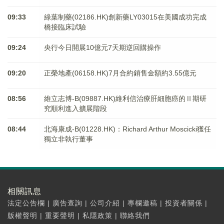
09:33
綠葉制藥(02186.HK)創新藥LY03015在美國成功完成
橋接臨床試驗
09:24
央行今日開展10億元7天期逆回購操作
09:20
正榮地產(06158.HK)7月合約銷售金額約3.55億元
08:56
維立志博-B(09887.HK)維利信治療肝細胞癌的Ⅱ期研
究順利進入擴展階段
08:44
北海康成-B(01228.HK)：Richard Arthur Moscicki獲任
獨立非執行董事
相關訊息
法定公告欄
|
廣告查詢
|
公司介紹
|
專欄邀稿
|
投資者關係
|
版權聲明
|
重要聲明
|
私隱政策
|
聯絡我們