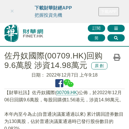
財華智庫網
FINTV
FINMETA
財華證券
媒體矩陣
下載財華財經APP
×
下載APP
智庫沙龍
聯絡我們
把握投資先機
訂閱
简
佐丹奴國際(00709.HK)回购
9.6萬股 涉資14.98萬元
原創
日期：
2022年12月7日 上午9:18
【財華社訊】佐丹奴國際(
00709.HK
)公佈，於2022年12月
06日回購9.6萬股，每股回購價1.56港元，涉資14.98萬元。
本年內至今為止(自普通決議案通過以來) 累计購回證券數目
为130萬股，佔於普通決議案通過時已發行股份數目的
0.082%。