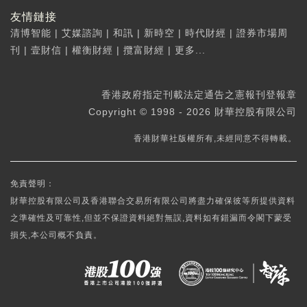
友情鏈接
清博智能
|
艾媒諮詢
|
和訊
|
新時空
|
時代財經
|
證券市場周
刊
|
壹財信
|
權衡財經
|
攬富財經
|
更多...
香港政府指定刊載法定通告之憲報刊登報章
Copyright © 1998 - 2026 財華控股有限公司
香港財華社版權所有,未經同意不得轉載。
免責聲明：
財華控股有限公司及香港聯合交易所有限公司將盡力確保彼等所提供資料
之準確性及可靠性,但並不保證資料絕對無誤,資料如有錯漏而令閣下蒙受
損失,本公司概不負責。