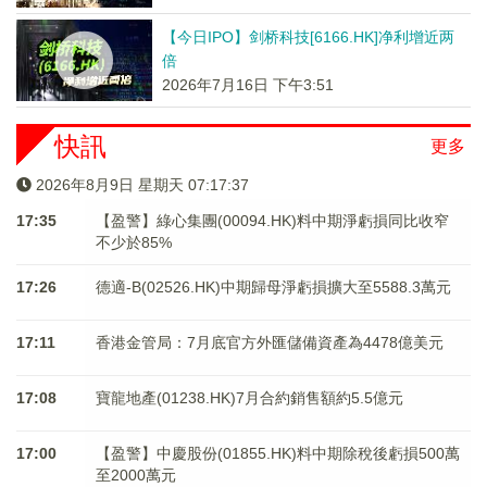
【今日IPO】剑桥科技[6166.HK]净利增近两
倍
2026年7月16日 下午3:51
快訊
更多
2026年8月9日 星期天 07:17:37
17:35
【盈警】綠心集團(00094.HK)料中期淨虧損同比收窄
不少於85%
17:26
德適-B(02526.HK)中期歸母淨虧損擴大至5588.3萬元
17:11
香港金管局：7月底官方外匯儲備資產為4478億美元
17:08
寶龍地產(01238.HK)7月合約銷售額約5.5億元
17:00
【盈警】中慶股份(01855.HK)料中期除稅後虧損500萬
至2000萬元