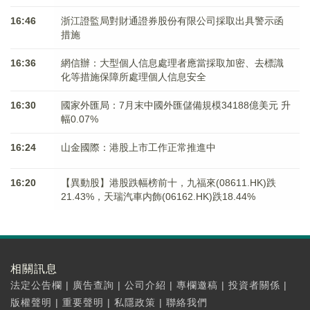
16:46
浙江證監局對財通證券股份有限公司採取出具警示函
措施
16:36
網信辦：大型個人信息處理者應當採取加密、去標識
化等措施保障所處理個人信息安全
16:30
國家外匯局：7月末中國外匯儲備規模34188億美元 升
幅0.07%
16:24
山金國際：港股上市工作正常推進中
16:20
【異動股】港股跌幅榜前十，九福來(08611.HK)跌
21.43%，天瑞汽車内飾(06162.HK)跌18.44%
相關訊息
法定公告欄
|
廣告查詢
|
公司介紹
|
專欄邀稿
|
投資者關係
|
版權聲明
|
重要聲明
|
私隱政策
|
聯絡我們