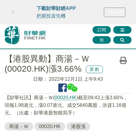
財華智庫網
FINTV
FINMETA
財華證券
媒體矩陣
下載財華財經APP
×
下載APP
智庫沙龍
聯絡我們
把握投資先機
訂閱
简
【港股異動】商湯－Ｗ
(00020.HK)漲3.66%
原創
日期：
2022年12月1日 上午9:43
【財華社訊】商湯－Ｗ(
00020.HK
)截至09:43上漲3.66%，
現報1.98港元，漲0.07港元。成交5840萬股，涉資1.16億
元。（出處：財華港股智能寫手）
商湯－Ｗ
00020.HK
港股漲