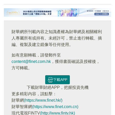
財華網所刊載內容之知識產權為財華網及相關權利
人專屬所有或持有。未經許可，禁止進行轉載、摘
編、複製及建立鏡像等任何使用。
如有意願轉載，請發郵件至
content@finet.com.hk
，獲得書面確認及授權後，
方可轉載。
下載APP
下載財華財經APP，把握投資先機
更多精彩内容，請點擊：
財華網
(https://www.finet.hk/)
財華智庫網
(https://www.finet.com.cn)
現代電視FINTV
(http://www.fintv.hk)