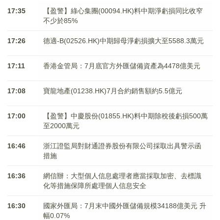
17:35
【盈警】綠心集團(00094.HK)料中期淨虧損同比收窄
不少於85%
17:26
德適-B(02526.HK)中期歸母淨虧損擴大至5588.3萬元
17:11
香港金管局：7月底官方外匯儲備資產為4478億美元
17:08
寶龍地產(01238.HK)7月合約銷售額約5.5億元
17:00
【盈警】中慶股份(01855.HK)料中期除稅後虧損500萬
至2000萬元
16:46
浙江證監局對財通證券股份有限公司採取出具警示函
措施
16:36
網信辦：大型個人信息處理者應當採取加密、去標識
化等措施保障所處理個人信息安全
16:30
國家外匯局：7月末中國外匯儲備規模34188億美元 升
幅0.07%