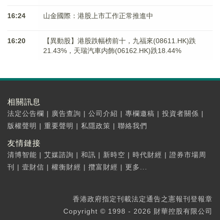
16:24
山金國際：港股上市工作正常推進中
16:20
【異動股】港股跌幅榜前十，九福來(08611.HK)跌
21.43%，天瑞汽車内飾(06162.HK)跌18.44%
相關訊息
法定公告欄
|
廣告查詢
|
公司介紹
|
專欄邀稿
|
投資者關係
|
版權聲明
|
重要聲明
|
私隱政策
|
聯絡我們
友情鏈接
清博智能
|
艾媒諮詢
|
和訊
|
新時空
|
時代財經
|
證券市場周
刊
|
壹財信
|
權衡財經
|
攬富財經
|
更多...
香港政府指定刊載法定通告之憲報刊登報章
Copyright © 1998 - 2026 財華控股有限公司