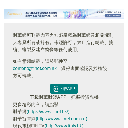
財華網所刊載內容之知識產權為財華網及相關權利
人專屬所有或持有。未經許可，禁止進行轉載、摘
編、複製及建立鏡像等任何使用。
如有意願轉載，請發郵件至
content@finet.com.hk
，獲得書面確認及授權後，
方可轉載。
下載APP
下載財華財經APP，把握投資先機
更多精彩内容，請點擊：
財華網
(https://www.finet.hk/)
財華智庫網
(https://www.finet.com.cn)
現代電視FINTV
(http://www.fintv.hk)