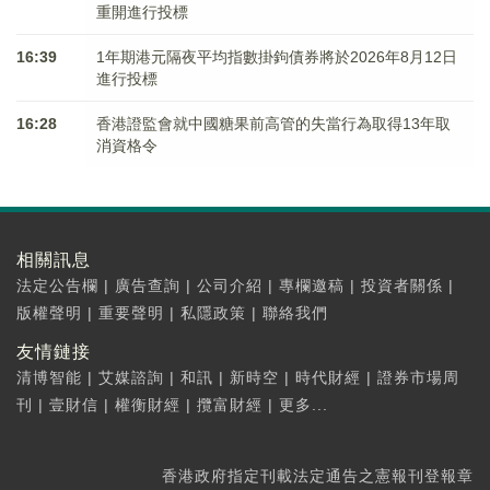
重開進行投標
16:39
1年期港元隔夜平均指數掛鉤債券將於2026年8月12日
進行投標
16:28
香港證監會就中國糖果前高管的失當行為取得13年取
消資格令
相關訊息
法定公告欄
|
廣告查詢
|
公司介紹
|
專欄邀稿
|
投資者關係
|
版權聲明
|
重要聲明
|
私隱政策
|
聯絡我們
友情鏈接
清博智能
|
艾媒諮詢
|
和訊
|
新時空
|
時代財經
|
證券市場周
刊
|
壹財信
|
權衡財經
|
攬富財經
|
更多...
香港政府指定刊載法定通告之憲報刊登報章