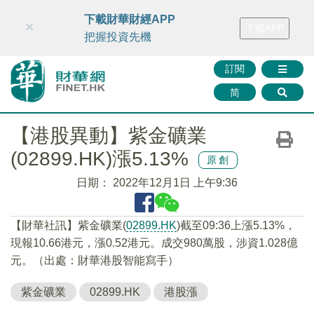
財華智庫網
FINTV
FINMETA
財華證券
媒體矩陣
下載財華財經APP
×
下載APP
智庫沙龍
聯絡我們
把握投資先機
訂閱
简
【港股異動】紫金礦業
(02899.HK)漲5.13%
原創
日期：
2022年12月1日 上午9:36
【財華社訊】紫金礦業(
02899.HK
)截至09:36上漲5.13%，
現報10.66港元，漲0.52港元。成交980萬股，涉資1.028億
元。（出處：財華港股智能寫手）
紫金礦業
02899.HK
港股漲