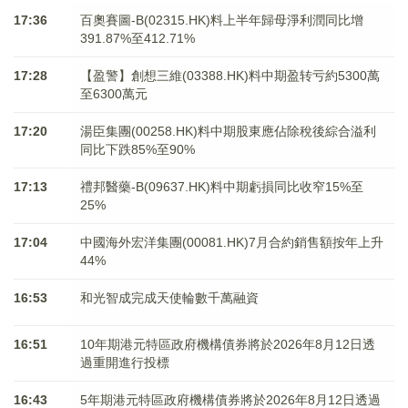
17:36
百奧賽圖-B(02315.HK)料上半年歸母淨利潤同比增
391.87%至412.71%
17:28
【盈警】創想三維(03388.HK)料中期盈转亏約5300萬
至6300萬元
17:20
湯臣集團(00258.HK)料中期股東應佔除稅後綜合溢利
同比下跌85%至90%
17:13
禮邦醫藥-B(09637.HK)料中期虧損同比收窄15%至
25%
17:04
中國海外宏洋集團(00081.HK)7月合約銷售額按年上升
44%
16:53
和光智成完成天使輪數千萬融資
16:51
10年期港元特區政府機構債券將於2026年8月12日透
過重開進行投標
16:43
5年期港元特區政府機構債券將於2026年8月12日透過