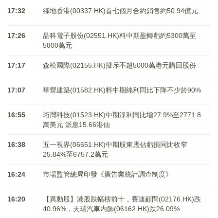
17:32
綠地香港(00337.HK)首七個月合約銷售約50.94億元
17:26
晶科電子股份(02551.HK)料中期盈轉虧約5300萬至
5800萬元
17:17
森松國際(02155.HK)擬斥不超5000萬港元購回股份
17:07
華營建築(01582.HK)料中期純利同比下降不少於90%
16:55
珩灣科技(01523.HK)中期淨利同比增27.9%至2771.8
萬美元 派息15.66港仙
16:38
五一視界(06651.HK)中期股東應佔虧損同比收窄
25.84%至6757.2萬元
16:24
市場監管總局印發《廣告業統計調查制度》
16:20
【異動股】港股跌幅榜前十，賽迪顧問(02176.HK)跌
40.96%，天瑞汽車内飾(06162.HK)跌26.09%