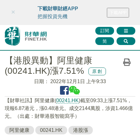
財華智庫網
FINTV
FINMETA
財華證券
媒體矩陣
下載財華財經APP
×
下載APP
智庫沙龍
聯絡我們
把握投資先機
訂閱
简
【港股異動】阿里健康
(00241.HK)漲7.51%
原創
日期：
2022年12月1日 上午9:33
【財華社訊】阿里健康(
00241.HK
)截至09:33上漲7.51%，
現報6.87港元，漲0.48港元。成交2144萬股，涉資1.466億
元。（出處：財華港股智能寫手）
阿里健康
00241.HK
港股漲