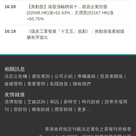
16:20
【異動股】港股漲幅榜前十，易居企業控股
(02048.HK)漲+52.63%，天潤雲(02167.HK)漲
+50.75%
16:18
《煤炭工業發展「十五五」規劃》：推動落後產能煤
礦有序退出
相關訊息
法定公告欄
|
廣告查詢
|
公司介紹
|
專欄邀稿
|
投資者關係
|
版權聲明
|
重要聲明
|
私隱政策
|
聯絡我們
友情鏈接
清博智能
|
艾媒諮詢
|
和訊
|
新時空
|
時代財經
|
證券市場周
刊
|
壹財信
|
權衡財經
|
攬富財經
|
更多...
香港政府指定刊載法定通告之憲報刊登報章