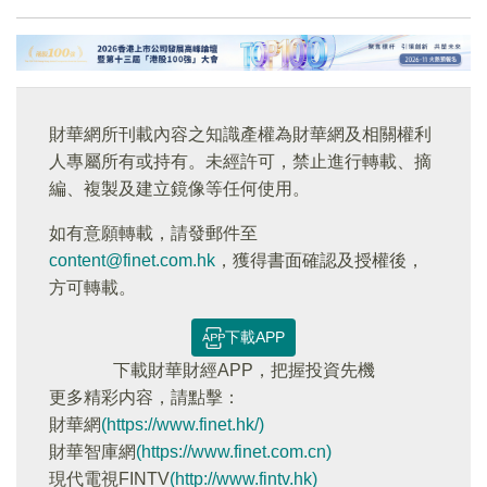
財華網所刊載內容之知識產權為財華網及相關權利
人專屬所有或持有。未經許可，禁止進行轉載、摘
編、複製及建立鏡像等任何使用。
如有意願轉載，請發郵件至
content@finet.com.hk
，獲得書面確認及授權後，
方可轉載。
下載APP
下載財華財經APP，把握投資先機
更多精彩内容，請點擊：
財華網
(https://www.finet.hk/)
財華智庫網
(https://www.finet.com.cn)
現代電視FINTV
(http://www.fintv.hk)