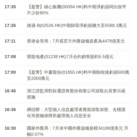
17:35
【盈警】綠心集團(00094.HK)料中期淨虧損同比收窄
不少於85%
17:26
德適-B(02526.HK)中期歸母淨虧損擴大至5588.3萬元
17:11
香港金管局：7月底官方外匯儲備資產為4478億美元
17:08
寶龍地產(01238.HK)7月合約銷售額約5.5億元
17:00
【盈警】中慶股份(01855.HK)料中期除稅後虧損500萬
至2000萬元
16:46
浙江證監局對財通證券股份有限公司採取出具警示函
措施
16:36
網信辦：大型個人信息處理者應當採取加密、去標識
化等措施保障所處理個人信息安全
16:30
國家外匯局：7月末中國外匯儲備規模34188億美元 升
幅0.07%