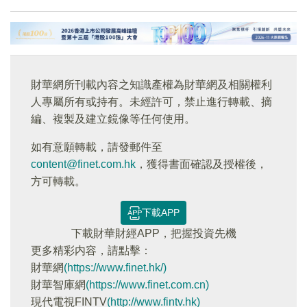
財華網所刊載內容之知識產權為財華網及相關權利
人專屬所有或持有。未經許可，禁止進行轉載、摘
編、複製及建立鏡像等任何使用。
如有意願轉載，請發郵件至
content@finet.com.hk
，獲得書面確認及授權後，
方可轉載。
下載APP
下載財華財經APP，把握投資先機
更多精彩内容，請點擊：
財華網
(https://www.finet.hk/)
財華智庫網
(https://www.finet.com.cn)
現代電視FINTV
(http://www.fintv.hk)