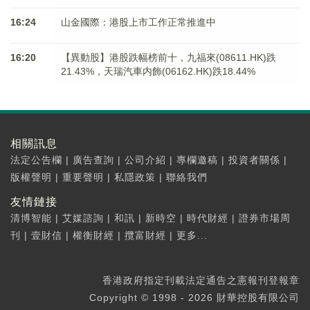
16:24
山金國際：港股上市工作正常推進中
16:20
【異動股】港股跌幅榜前十，九福來(08611.HK)跌
21.43%，天瑞汽車内飾(06162.HK)跌18.44%
相關訊息
法定公告欄
|
廣告查詢
|
公司介紹
|
專欄邀稿
|
投資者關係
|
版權聲明
|
重要聲明
|
私隱政策
|
聯絡我們
友情鏈接
清博智能
|
艾媒諮詢
|
和訊
|
新時空
|
時代財經
|
證券市場周
刊
|
壹財信
|
權衡財經
|
攬富財經
|
更多...
香港政府指定刊載法定通告之憲報刊登報章
Copyright © 1998 - 2026 財華控股有限公司