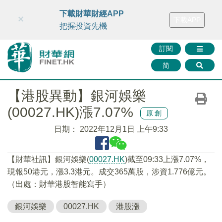
財華智庫網
FINTV
FINMETA
財華證券
媒體矩陣
下載財華財經APP
×
下載APP
智庫沙龍
聯絡我們
把握投資先機
訂閱
简
【港股異動】銀河娛樂
(00027.HK)漲7.07%
原創
日期：
2022年12月1日 上午9:33
【財華社訊】銀河娛樂(
00027.HK
)截至09:33上漲7.07%，
現報50港元，漲3.3港元。成交365萬股，涉資1.776億元。
（出處：財華港股智能寫手）
銀河娛樂
00027.HK
港股漲