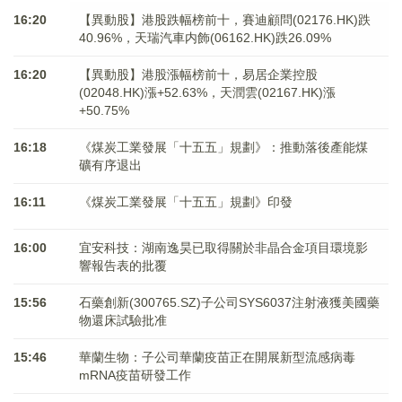
16:20
【異動股】港股跌幅榜前十，賽迪顧問(02176.HK)跌
40.96%，天瑞汽車内飾(06162.HK)跌26.09%
16:20
【異動股】港股漲幅榜前十，易居企業控股
(02048.HK)漲+52.63%，天潤雲(02167.HK)漲
+50.75%
16:18
《煤炭工業發展「十五五」規劃》：推動落後產能煤
礦有序退出
16:11
《煤炭工業發展「十五五」規劃》印發
16:00
宜安科技：湖南逸昊已取得關於非晶合金項目環境影
響報告表的批覆
15:56
石藥創新(300765.SZ)子公司SYS6037注射液獲美國藥
物還床試驗批准
15:46
華蘭生物：子公司華蘭疫苗正在開展新型流感病毒
mRNA疫苗研發工作