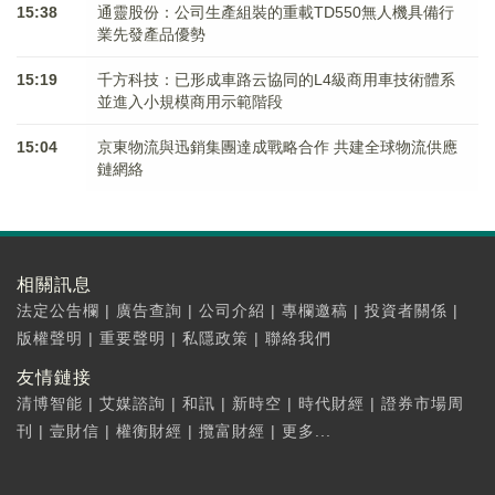
15:38
通靈股份：公司生產組裝的重載TD550無人機具備行
業先發產品優勢
15:19
千方科技：已形成車路云協同的L4級商用車技術體系
並進入小規模商用示範階段
15:04
京東物流與迅銷集團達成戰略合作 共建全球物流供應
鏈網絡
相關訊息
法定公告欄
|
廣告查詢
|
公司介紹
|
專欄邀稿
|
投資者關係
|
版權聲明
|
重要聲明
|
私隱政策
|
聯絡我們
友情鏈接
清博智能
|
艾媒諮詢
|
和訊
|
新時空
|
時代財經
|
證券市場周
刊
|
壹財信
|
權衡財經
|
攬富財經
|
更多...