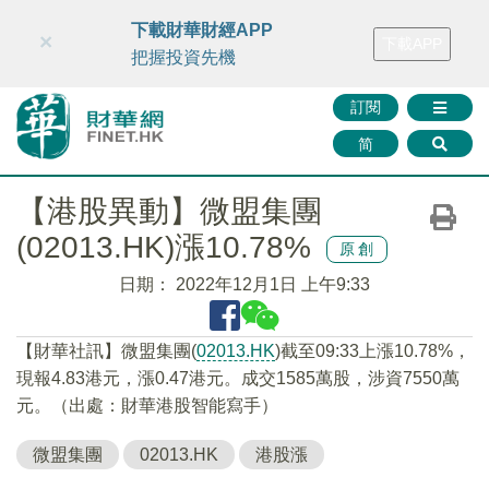
財華智庫網
FINTV
FINMETA
財華證券
媒體矩陣
下載財華財經APP
×
下載APP
智庫沙龍
聯絡我們
把握投資先機
訂閱
简
【港股異動】微盟集團
(02013.HK)漲10.78%
原創
日期：
2022年12月1日 上午9:33
【財華社訊】微盟集團(
02013.HK
)截至09:33上漲10.78%，
現報4.83港元，漲0.47港元。成交1585萬股，涉資7550萬
元。（出處：財華港股智能寫手）
微盟集團
02013.HK
港股漲