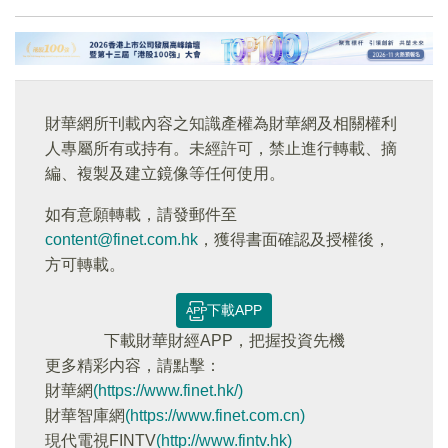
財華網所刊載內容之知識產權為財華網及相關權利
人專屬所有或持有。未經許可，禁止進行轉載、摘
編、複製及建立鏡像等任何使用。
如有意願轉載，請發郵件至
content@finet.com.hk
，獲得書面確認及授權後，
方可轉載。
下載APP
下載財華財經APP，把握投資先機
更多精彩内容，請點擊：
財華網
(https://www.finet.hk/)
財華智庫網
(https://www.finet.com.cn)
現代電視FINTV
(http://www.fintv.hk)