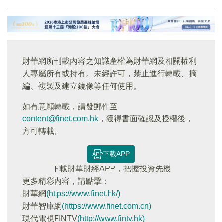
財華網所刊載內容之知識產權為財華網及相關權利
人專屬所有或持有。未經許可，禁止進行轉載、摘
編、複製及建立鏡像等任何使用。
如有意願轉載，請發郵件至
content@finet.com.hk
，獲得書面確認及授權後，
方可轉載。
下載APP
下載財華財經APP，把握投資先機
更多精彩内容，請點擊：
財華網
(https://www.finet.hk/)
財華智庫網
(https://www.finet.com.cn)
現代電視FINTV
(http://www.fintv.hk)