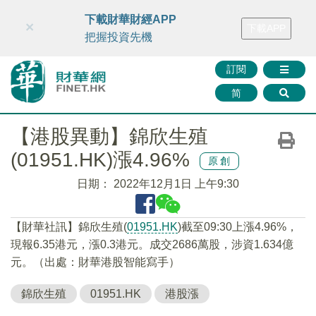
財華智庫網
FINTV
FINMETA
財華證券
媒體矩陣
下載財華財經APP
×
下載APP
智庫沙龍
聯絡我們
把握投資先機
訂閱
简
【港股異動】錦欣生殖
(01951.HK)漲4.96%
原創
日期：
2022年12月1日 上午9:30
【財華社訊】錦欣生殖(
01951.HK
)截至09:30上漲4.96%，
現報6.35港元，漲0.3港元。成交2686萬股，涉資1.634億
元。（出處：財華港股智能寫手）
錦欣生殖
01951.HK
港股漲