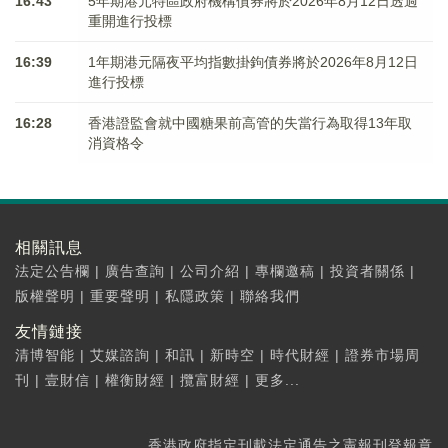
16:43
5年期港元特區政府機構債券將於2026年8月12日透過
重開進行投標
16:39
1年期港元隔夜平均指數掛鉤債券將於2026年8月12日
進行投標
16:28
香港證監會就中國糖果前高管的失當行為取得13年取
消資格令
相關訊息
法定公告欄
|
廣告查詢
|
公司介紹
|
專欄邀稿
|
投資者關係
|
版權聲明
|
重要聲明
|
私隱政策
|
聯絡我們
友情鏈接
清博智能
|
艾媒諮詢
|
和訊
|
新時空
|
時代財經
|
證券市場周
刊
|
壹財信
|
權衡財經
|
攬富財經
|
更多...
香港政府指定刊載法定通告之憲報刊登報章