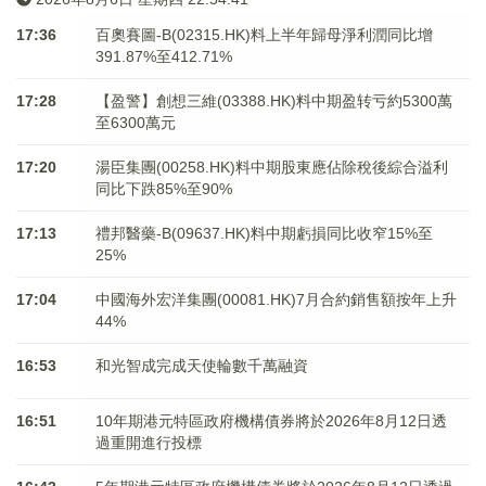
17:36
百奧賽圖-B(02315.HK)料上半年歸母淨利潤同比增
391.87%至412.71%
17:28
【盈警】創想三維(03388.HK)料中期盈转亏約5300萬
至6300萬元
17:20
湯臣集團(00258.HK)料中期股東應佔除稅後綜合溢利
同比下跌85%至90%
17:13
禮邦醫藥-B(09637.HK)料中期虧損同比收窄15%至
25%
17:04
中國海外宏洋集團(00081.HK)7月合約銷售額按年上升
44%
16:53
和光智成完成天使輪數千萬融資
16:51
10年期港元特區政府機構債券將於2026年8月12日透
過重開進行投標