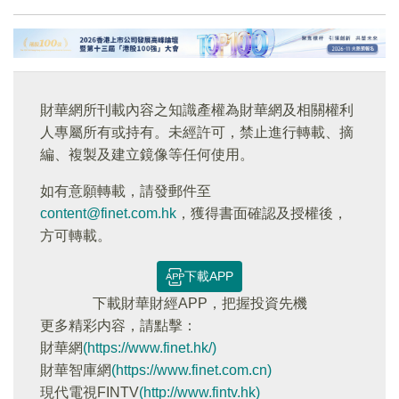
財華網所刊載內容之知識產權為財華網及相關權利
人專屬所有或持有。未經許可，禁止進行轉載、摘
編、複製及建立鏡像等任何使用。
如有意願轉載，請發郵件至
content@finet.com.hk
，獲得書面確認及授權後，
方可轉載。
下載APP
下載財華財經APP，把握投資先機
更多精彩内容，請點擊：
財華網
(https://www.finet.hk/)
財華智庫網
(https://www.finet.com.cn)
現代電視FINTV
(http://www.fintv.hk)