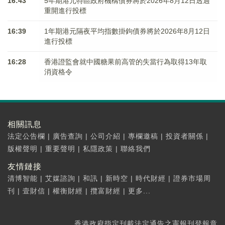
16:43
5年期港元特區政府機構債券將於2026年8月12日透過
重開進行投標
16:39
1年期港元隔夜平均指數掛鉤債券將於2026年8月12日
進行投標
16:28
香港證監會就中國糖果前高管的失當行為取得13年取
消資格令
相關訊息
法定公告欄
|
廣告查詢
|
公司介紹
|
專欄邀稿
|
投資者關係
|
版權聲明
|
重要聲明
|
私隱政策
|
聯絡我們
友情鏈接
清博智能
|
艾媒諮詢
|
和訊
|
新時空
|
時代財經
|
證券市場周
刊
|
壹財信
|
權衡財經
|
攬富財經
|
更多...
香港政府指定刊載法定通告之憲報刊登報章