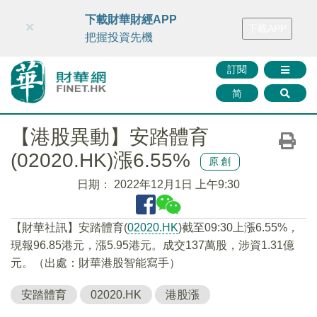
財華智庫網
FINTV
FINMETA
財華證券
媒體矩陣
下載財華財經APP
×
下載APP
智庫沙龍
聯絡我們
把握投資先機
訂閱
简
【港股異動】安踏體育
(02020.HK)漲6.55%
原創
日期：
2022年12月1日 上午9:30
【財華社訊】安踏體育(
02020.HK
)截至09:30上漲6.55%，
現報96.85港元，漲5.95港元。成交137萬股，涉資1.31億
元。（出處：財華港股智能寫手）
安踏體育
02020.HK
港股漲