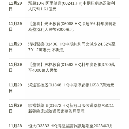
11月29
漲超10% 阿里健康(00241.HK)中期扭虧為盈溢利
日
人民幣1.61億元
11月29
【盈喜】光正教育(06068.HK)漲超9% 料年度轉虧
日
為盈溢利人民幣9000萬元
11月29
清晰醫療(01406.HK)中期純利同比減少24.52%至
日
791.2萬港元 不派息
11月29
【盈警】辰林教育(01593.HK)料年度虧損3700萬
日
至4000萬人民幣
11月29
滉達富控股(01348.HK)中期淨虧損1658.7萬港元
日
11月29
歌禮製藥-B(01672.HK)新冠口服候選藥物ASC11
日
新藥臨床試驗獲國家藥監局受理
11月28
恒大(03333.HK)清盤呈請聆訊延期至2023年3月