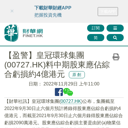
財華智庫網
FINTV
FINMETA
財華證券
媒體矩陣
下載財華財經APP
×
下載APP
智庫沙龍
聯絡我們
把握投資先機
訂閱
简
【盈警】皇冠環球集團
(00727.HK)料中期股東應佔綜
合虧損約4億港元
原創
日期：
2022年11月29日 上午11:00
【財華社訊】皇冠環球集團(
00727.HK
)公布，集團截至
2022年9月30日止六個月預計將錄得股東應佔綜合虧損約4
億港元，而截至2021年9月30日止六個月錄得股東應佔綜合
虧損2090萬港元。股東應佔綜合虧損主要是由於(a)物業估