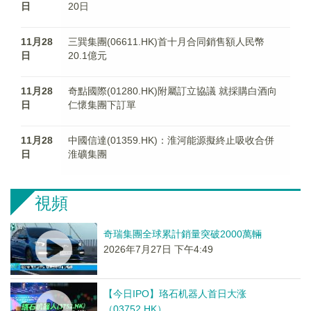
日
20日
11月28
三巽集團(06611.HK)首十月合同銷售額人民幣
日
20.1億元
11月28
奇點國際(01280.HK)附屬訂立協議 就採購白酒向
日
仁懷集團下訂單
11月28
中國信達(01359.HK)：淮河能源擬終止吸收合併
日
淮礦集團
視頻
奇瑞集團全球累計銷量突破2000萬輛
2026年7月27日 下午4:49
【今日IPO】珞石机器人首日大涨
（03752.HK）