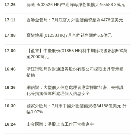
17:26
德適-B(02526.HK)中期歸母淨虧損擴大至5588.3萬元
17:11
香港金管局：7月底官方外匯儲備資產為4478億美元
17:08
寶龍地產(01238.HK)7月合約銷售額約5.5億元
17:00
【盈警】中慶股份(01855.HK)料中期除稅後虧損500萬
至2000萬元
16:46
浙江證監局對財通證券股份有限公司採取出具警示函
措施
16:36
網信辦：大型個人信息處理者應當採取加密、去標識
化等措施保障所處理個人信息安全
16:30
國家外匯局：7月末中國外匯儲備規模34188億美元 升
幅0.07%
16:24
山金國際：港股上市工作正常推進中