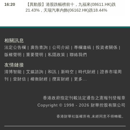
16:20
【異動股】港股跌幅榜前十，九福來(08611.HK)跌
21.43%，天瑞汽車内飾(06162.HK)跌18.44%
相關訊息
法定公告欄
|
廣告查詢
|
公司介紹
|
專欄邀稿
|
投資者關係
|
版權聲明
|
重要聲明
|
私隱政策
|
聯絡我們
友情鏈接
清博智能
|
艾媒諮詢
|
和訊
|
新時空
|
時代財經
|
證券市場周
刊
|
壹財信
|
權衡財經
|
攬富財經
|
更多...
香港政府指定刊載法定通告之憲報刊登報章
Copyright © 1998 - 2026 財華控股有限公司
香港財華社版權所有,未經同意不得轉載。