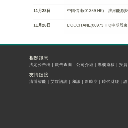
11月28日
中國信達(01359.HK)：淮河能
11月28日
L'OCCITANE(00973.HK)中
相關訊息
法定公告欄
|
廣告查詢
|
公司介紹
|
專欄邀稿
|
投資
友情鏈接
清博智能
|
艾媒諮詢
|
和訊
|
新時空
|
時代財經
|
證