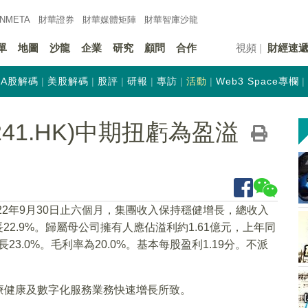
INMETA
財華證券
財華
媒體矩陣
財華
智庫沙龍
單
地圖
沙龍
企業
研究
顧問
合作
視頻
財經速
A股解碼
美股解碼
股評
研報
專訪
活動
Web3 Space專欄
241.HK)中期扭虧為盈溢
022年9月30日止六個月，集團收入保持穩健增長，總收入
增長22.9%。歸屬母公司擁有人應佔溢利約1.61億元，上年同
長23.0%。毛利率為20.0%。基本每股盈利1.19分。不派
療健康及數字化服務業務快速增長所致。