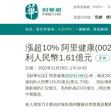
財華智庫網
FINTV
F
港股100強
官網
榜
快訊
港交所發佈
今日IPO
一圖解碼
港股解碼
漲超10% 阿里健康(00
利人民幣1.61億元
原創
日期：
2022年11月29日 上午10:45
【財華社訊】阿里健康(
00241.HK
)公布，截至2
達到約人民幣115.01億元(單位,下同)，，同比
期虧損約2.32億元。毛利約為23.01億元，同比增
中期股息。
收入增加乃主要由於報告期內醫藥自營業務及醫