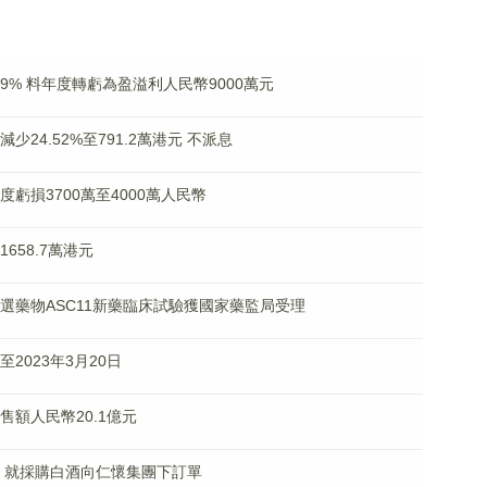
漲超9% 料年度轉虧為盈溢利人民幣9000萬元
減少24.52%至791.2萬港元 不派息
年度虧損3700萬至4000萬人民幣
1658.7萬港元
口服候選藥物ASC11新藥臨床試驗獲國家藥監局受理
至2023年3月20日
銷售額人民幣20.1億元
協議 就採購白酒向仁懷集團下訂單