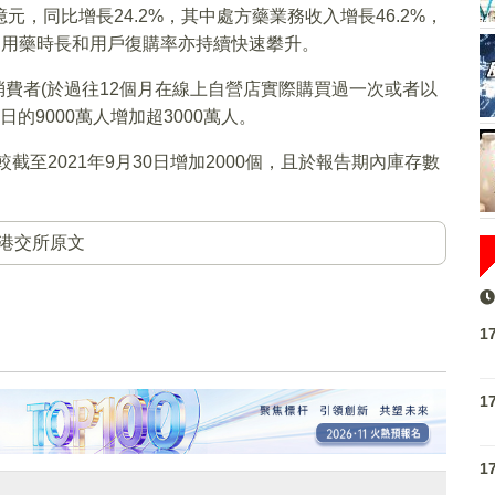
元，同比增長24.2%，其中處方藥業務收入增長46.2%，
人均用藥時長和用戶復購率亦持續快速攀升。
躍消費者(於過往12個月在線上自營店實際購買過一次或者以
0日的9000萬人增加超3000萬人。
較截至2021年9月30日增加2000個，且於報告期內庫存數
港交所原文
1
1
1