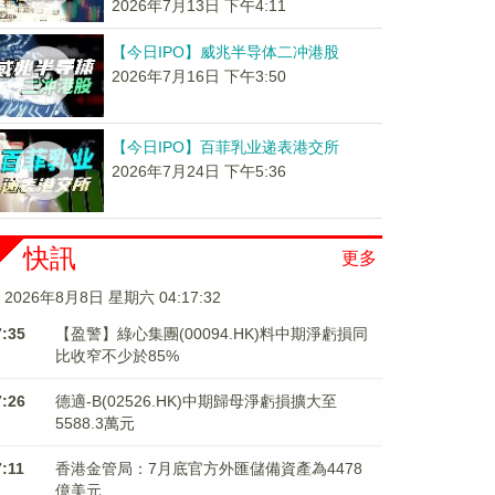
2026年7月13日 下午4:11
【今日IPO】威兆半导体二冲港股
2026年7月16日 下午3:50
【今日IPO】百菲乳业递表港交所
2026年7月24日 下午5:36
快訊
更多
2026年8月8日 星期六 04:17:32
7:35
【盈警】綠心集團(00094.HK)料中期淨虧損同
比收窄不少於85%
7:26
德適-B(02526.HK)中期歸母淨虧損擴大至
5588.3萬元
7:11
香港金管局：7月底官方外匯儲備資產為4478
億美元