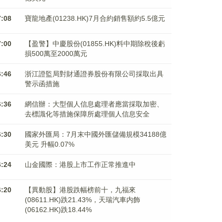
7:08
寶龍地產(01238.HK)7月合約銷售額約5.5億元
7:00
【盈警】中慶股份(01855.HK)料中期除稅後虧
損500萬至2000萬元
6:46
浙江證監局對財通證券股份有限公司採取出具
警示函措施
6:36
網信辦：大型個人信息處理者應當採取加密、
去標識化等措施保障所處理個人信息安全
6:30
國家外匯局：7月末中國外匯儲備規模34188億
美元 升幅0.07%
6:24
山金國際：港股上市工作正常推進中
6:20
【異動股】港股跌幅榜前十，九福來
(08611.HK)跌21.43%，天瑞汽車内飾
(06162.HK)跌18.44%