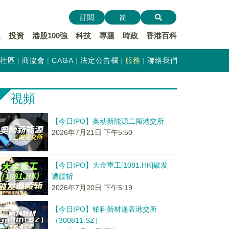
訂閱
简
遞
投資
港股100強
科技
專題
時政
香港百科
社區
商協會
CAGA
法定公告欄
服務
聯絡我們
視頻
【今日IPO】奥动新能源二闯港交所
2026年7月21日 下午5:50
【今日IPO】大金重工[1081.HK]破发
遭腰斩
2026年7月20日 下午5:19
【今日IPO】铂科新材递表港交所
（300811.SZ）