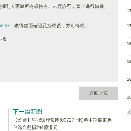
關權利人專屬所有或持有。未經許可，禁止進行轉載、
1
om.hk
，獲得書面確認及授權後，方可轉載。
1
先機
1
1
1
返回上頁
1
下一篇新聞
1
轉
【盈警】皇冠環球集團(00727.HK)料中期股東應
佔綜合虧損約4億港元