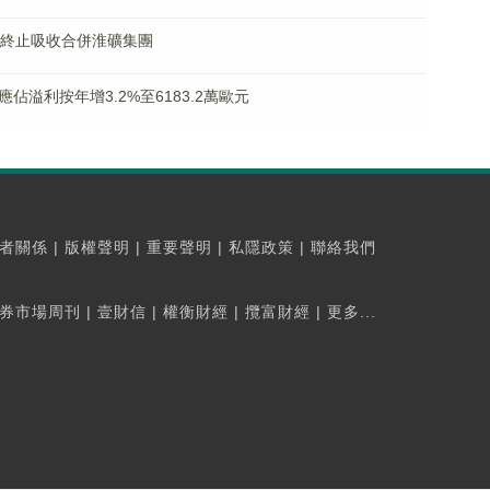
源擬終止吸收合併淮礦集團
期股東應佔溢利按年增3.2%至6183.2萬歐元
者關係
|
版權聲明
|
重要聲明
|
私隱政策
|
聯絡我們
券市場周刊
|
壹財信
|
權衡財經
|
攬富財經
|
更多...