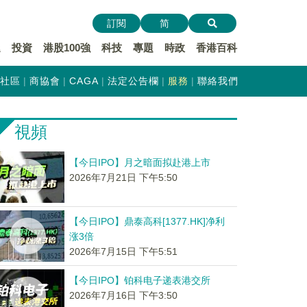
訂閱
简
遞
投資
港股100強
科技
專題
時政
香港百科
社區
商協會
CAGA
法定公告欄
服務
聯絡我們
視頻
【今日IPO】月之暗面拟赴港上市
2026年7月21日 下午5:50
【今日IPO】鼎泰高科[1377.HK]净利
涨3倍
2026年7月15日 下午5:51
【今日IPO】铂科电子递表港交所
2026年7月16日 下午3:50