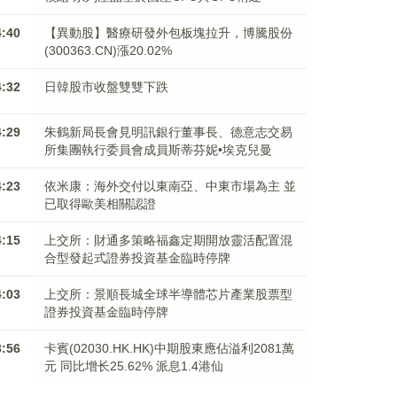
4:40
【異動股】醫療研發外包板塊拉升，博騰股份
(300363.CN)漲20.02%
4:32
日韓股市收盤雙雙下跌
4:29
朱鶴新局長會見明訊銀行董事長、德意志交易
所集團執行委員會成員斯蒂芬妮•埃克兒曼
4:23
依米康：海外交付以東南亞、中東市場為主 並
已取得歐美相關認證
4:15
上交所：財通多策略福鑫定期開放靈活配置混
合型發起式證券投資基金臨時停牌
4:03
上交所：景順長城全球半導體芯片產業股票型
證券投資基金臨時停牌
3:56
卡賓(02030.HK.HK)中期股東應佔溢利2081萬
元 同比增长25.62% 派息1.4港仙