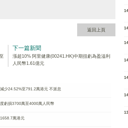
1
1
返回上頁
1
下一篇新聞
%至
漲超10% 阿里健康(00241.HK)中期扭虧為盈溢利
1
人民幣1.61億元
1
減少24.52%至791.2萬港元 不派息
1
年度虧損3700萬至4000萬人民幣
1
1658.7萬港元