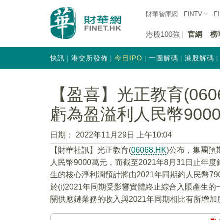
財華智庫網
FINTV
F
港股100強
官網
榜
快訊
港交所發佈
今日IPO
一圖解碼
港股解碼
【盈喜】光正教育(0606
虧為盈溢利人民幣900
日期：
2022年11月29日 上午10:04
【財華社訊】光正教育(
06068.HK
)公布，集團預
人民幣9000萬元，而截至2021年8月31日止
生的核心淨利潤預計將由2021年同期約人民幣79
於(i)2021年同期受影響實體終止綜合入賬產生的
關供應鏈業務的收入與2021年同期相比有所增加