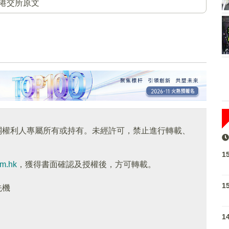
港交所原文
關權利人專屬所有或持有。未經許可，禁止進行轉載、
1
om.hk
，獲得書面確認及授權後，方可轉載。
1
先機
1