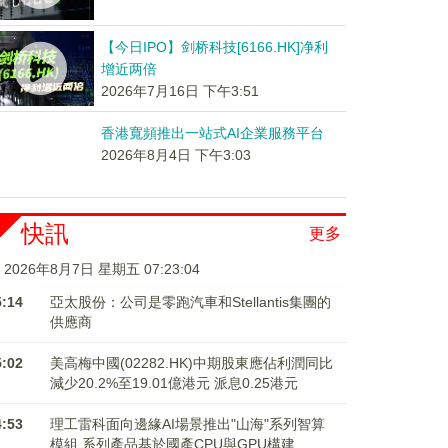
【今日IPO】剑桥科技[6166.HK]净利
增近两倍
2026年7月16日 下午3:51
香港寬頻推出一站式AI企業服務平台
2026年8月4日 下午3:03
快訊
更多
2026年8月7日 星期五 07:23:04
5:14
亞太股份：公司是零跑汽車和Stellantis集團的
供應商
5:02
美高梅中國(02282.HK)中期股東應佔利潤同比
減少20.2%至19.01億港元 派息0.25港元
4:53
理工雷科面向邊緣AI場景推出"山海"系列智算
模組 系列產品基於國產CPU與GPU構建