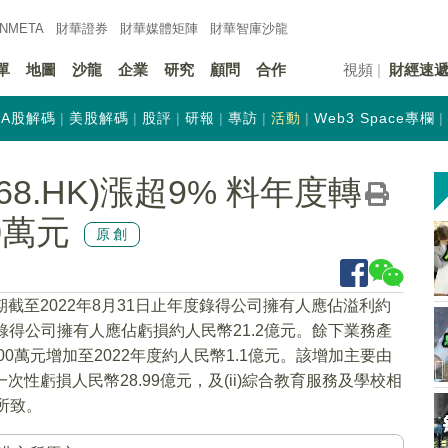
INMETA
財華證券
財華
媒體矩陣
財華
智庫沙龍
單
地圖
沙龍
企業
研究
顧問
合作
視頻
財經速
A股解碼
美股解碼
股評
研報
專訪
活動
Web3 Space專欄
8.HK)漲超9% 料年度轉
0萬元
原創
期截至2022年8月31日止年度錄得公司擁有人應佔溢利約
年度錄得公司擁有人應佔虧損約人民幣21.2億元。餘下業務產
00萬元增加至2022年度約人民幣1.1億元。該增加主要由
一次性虧損人民幣28.99億元，及(ii)綜合教育服務及學校相
所致。