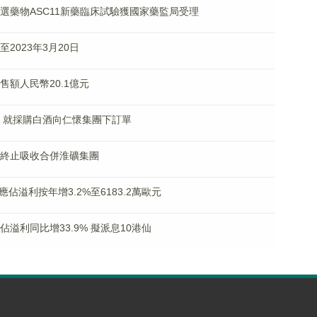
口服候選藥物ASC11新藥臨床試驗獲國家藥監局受理
至2023年3月20日
銷售額人民幣20.1億元
協議 就採購白酒向仁懷集團下訂單
源擬終止吸收合併淮礦集團
期股東應佔溢利按年增3.2%至6183.2萬歐元
應佔溢利同比增33.9% 擬派息10港仙