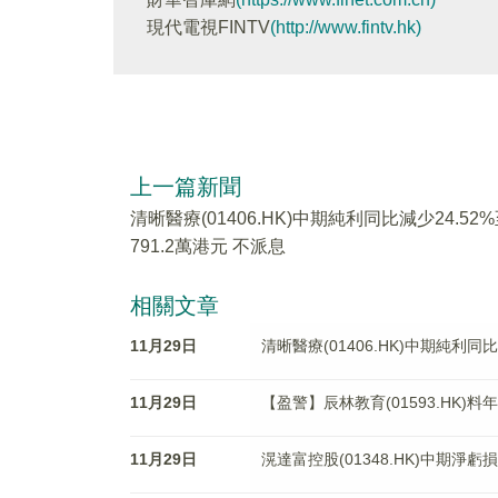
現代電視FINTV
(http://www.fintv.hk)
上一篇新聞
清晰醫療(01406.HK)中期純利同比減少24.52
791.2萬港元 不派息
相關文章
11月29日
清晰醫療(01406.HK)中期純利同比
11月29日
【盈警】辰林教育(01593.HK)料
11月29日
滉達富控股(01348.HK)中期淨虧損