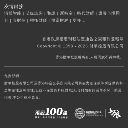
友情鏈接
清博智能
|
艾媒諮詢
|
和訊
|
新時空
|
時代財經
|
證券市場周
刊
|
壹財信
|
權衡財經
|
攬富財經
|
更多...
香港政府指定刊載法定通告之憲報刊登報章
Copyright © 1998 - 2026 財華控股有限公司
香港財華社版權所有,未經同意不得轉載。
免責聲明：
財華控股有限公司及香港聯合交易所有限公司將盡力確保彼等所提供資料
之準確性及可靠性,但並不保證資料絕對無誤,資料如有錯漏而令閣下蒙受
損失,本公司概不負責。