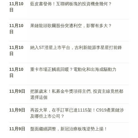
11月10
藍皮書發佈！互聯網板塊的投資機會幾何？
日
11月10
果鏈龍頭歌爾股份突遭利空，影響有多大？
日
11月10
納入ST澄星上市平台，吉利新能源李星星打前鋒
日
11月10
重卡市場正觸底回暖？電動化和出海成驅動力
日
11月9日
把脈歲末！私募金牛獎項得主們, 投資主線竟然都
選擇這個
11月9日
再簽大單，在手訂單已達1115架！C919產業鏈涉
及哪些上市公司？
11月9日
盤面繼續調整，新冠治療板塊逆勢上揚！