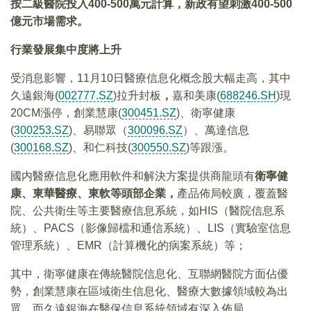
按二級醫院投入400-500萬元計算，新政有望刺激400-500
億元市場需求。
行業發展集中度將上升
受消息影響，11月10日醫療信息化概念股大幅走高，其中
久遠銀海(
002777.SZ
)拉升封板
，
嘉和美康(
688246.SH
)現
20CM漲停，創業慧康(
300451.SZ
)、衛寧健康
(
300253.SZ
)、易聯眾（
300096.SZ
）、萬達信息
(
300168.SZ
)、和仁科技(
300550.SZ
)等跟漲。
國内醫療信息化應用軟件和解決方案提供商龍頭有
衛寧健
康、東華醫療、東軟等頭部企業，
產品佈局較廣，覆蓋醫
院、公共衛生等主要醫療信息系統，如HIS（醫院信息系
統）、PACS（影像歸檔和通信系統）、LIS（實驗室信息
管理系統）、EMR（計算機化的病案系統）等；
其中，衛寧健康在傳統醫院信息化、互聯網醫院方面佔優
勢，創業慧康在區域衛生信息化、醫療大數據領域較為出
眾，而久遠銀海在醫保信息系統領域有深入佈局。