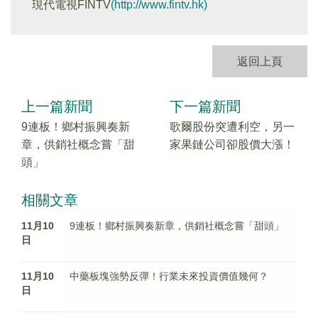
現代電視FINTV
(http://www.fintv.hk)
返回上頁
上一篇新聞
下一篇新聞
9連板！鄉村振興奏新
歌爾股份突遭利空，另一
章，供銷社概念嘗「甜
家果鏈公司卻股價大漲！
頭」
相關文章
11月10
9連板！鄉村振興奏新章，供銷社概念嘗「甜頭」
日
11月10
中藥板塊強勢反彈！行業未來投資價值幾何？
日