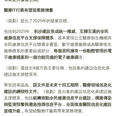
醫療IT行業有望迎業務增量
《規劃》提出了2025年的發展目標。
包括到2025年，
初步建設形成統一權威、互聯互通的全民
健康信息平台支撐保障體系
，基本實現公立醫療衛生機構與
全民健康信息平台聯通全覆蓋。數字健康服務成為醫療衛生
服務體系的重要組成部分，
每個居民擁有一份動態管理的電
子健康檔案和一個功能完備的電子健康碼
等。
《規劃》還提出8個方面主要任務，包括集約建設信息化基
礎設施支撐體系等。
華安證券認為，
該文件是未來十四五期間，醫療領域信息化
建設的綱領性文件。
《規劃》提出集約建設信息化基礎設施
支撐體系，包括
統籌推動全民健康信息平台建設，構建傳染
病監測預警與應急指揮信息平台，全面推進醫院信息化建設
提檔升級，
有望給醫療IT廠商帶來業務增量。