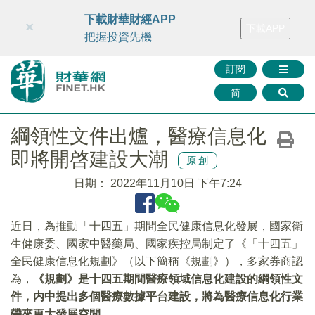
財華智庫網
FINTV
FINMETA
財華證券
媒體矩陣
下載財華財經APP
×
下載APP
智庫沙龍
聯絡我們
把握投資先機
訂閱
简
綱領性文件出爐，醫療信息化
即將開啓建設大潮
原創
日期：
2022年11月10日 下午7:24
近日，為推動「十四五」期間全民健康信息化發展，國家衛
生健康委、國家中醫藥局、國家疾控局制定了《「十四五」
全民健康信息化規劃》（以下簡稱《規劃》），多家券商認
為，
《規劃》是十四五期間醫療領域信息化建設的綱領性文
件，内中提出多個醫療數據平台建設，將為醫療信息化行業
帶來更大發展空間。