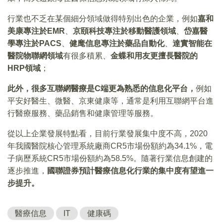
行業也不乏在某個細分領域做得特别出色的企業，例如
嘉和
美康專注於EMR
、
京頤科技專注於移動醫護領域
、
岱嘉醫
學專注於PACS
、
健麾信息專注於藥品自動化
、
達實智能在
醫院物聯網領域
有很多積累、
金蝶和用友更擅長醫院的
HRP領域
；
此外，很多互聯網醫療是C端更為熟悉的信息化平台，
例如
平安好醫生、微醫、京東健康等，通常是利用互聯網平台進
行醫療服務、藥品銷售和健康管理等服務。
從以上企業發展特點看，目前行業發展集中度不高，2020
年我國醫院核心管理系統廠商CR5市場份額約為34.1%，電
子病歷系統CR5市場份額約為58.5%。隨著行業信息創建的
逐步推進，
國聯證券預計醫療信息化行業的集中度有望進一
步提升。
醫療信息
IT
健康碼