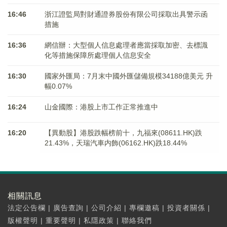
16:46
浙江證監局對財通證券股份有限公司採取出具警示函
措施
16:36
網信辦：大型個人信息處理者應當採取加密、去標識
化等措施保障所處理個人信息安全
16:30
國家外匯局：7月末中國外匯儲備規模34188億美元 升
幅0.07%
16:24
山金國際：港股上市工作正常推進中
16:20
【異動股】港股跌幅榜前十，九福來(08611.HK)跌
21.43%，天瑞汽車内飾(06162.HK)跌18.44%
相關訊息
法定公告欄
|
廣告查詢
|
公司介紹
|
專欄邀稿
|
投資者關係
|
版權聲明
|
重要聲明
|
私隱政策
|
聯絡我們