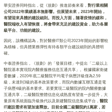
華安證券同時指出，從《規劃》推進節奏來看，
對行業相關
公司2022年業績基本無影響。但展望未來，2023年開始，
有望迎來具體的建設細則。而投入方面，隨著疫情的緩和，
醫院端收入有望恢復，將會帶來充足的建設資金，助力各層
級平台、功能的建設。
因此，該機構認為，對於醫療IT類公司2023年開始的影響較
為積極，但具體業務彈性有待各類平台建設細則的具體明
確。
中泰證券指出，《規劃》的「發展目標」中提出「二級以上
醫院基本實現院内醫療服務信息互通共享」。根據國家衛健
委數據，2020年底二級醫院平均電子病歷評級僅為2.59
級，未達到3級的基本政策要求，而院内數據互聯互通是電
子病歷4級的基本要求。若要實現二級醫院的院内醫療數據
互通共享，二級醫院整體信息化成熟度有望進一步提升，大
量原有系統面臨升級換代以及新建醫院信息集成平台，
醫院
IT建設需求有望加速釋放。目前全國二級醫院約1萬家，若