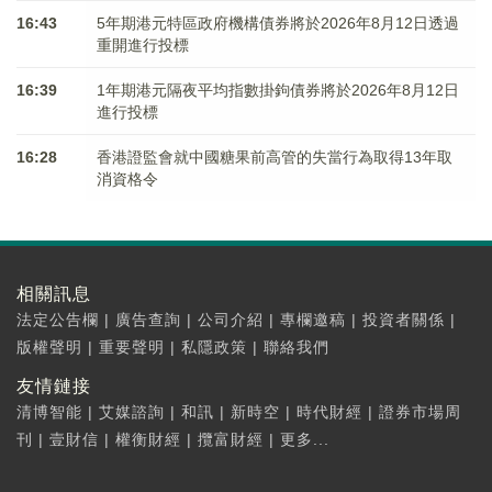
16:43
5年期港元特區政府機構債券將於2026年8月12日透過
重開進行投標
16:39
1年期港元隔夜平均指數掛鉤債券將於2026年8月12日
進行投標
16:28
香港證監會就中國糖果前高管的失當行為取得13年取
消資格令
相關訊息
法定公告欄
|
廣告查詢
|
公司介紹
|
專欄邀稿
|
投資者關係
|
版權聲明
|
重要聲明
|
私隱政策
|
聯絡我們
友情鏈接
清博智能
|
艾媒諮詢
|
和訊
|
新時空
|
時代財經
|
證券市場周
刊
|
壹財信
|
權衡財經
|
攬富財經
|
更多...