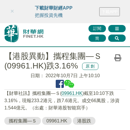
財華智庫網
FINTV
FINMETA
財華證券
媒體矩陣
下載財華財經APP
×
下載APP
智庫沙龍
聯絡我們
把握投資先機
訂閱
简
【港股異動】攜程集團—Ｓ
(09961.HK)跌3.16%
原創
日期：
2022年10月7日 上午10:10
【財華社訊】攜程集團—Ｓ(
09961.HK
)截至10:10下跌
3.16%，現報233.2港元，跌7.6港元。成交66萬股，涉資
1.544億元。（出處：財華港股智能寫手）
攜程集團—Ｓ
09961.HK
港股跌