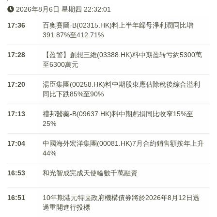
2026年8月6日 星期四 22:32:01
17:36
百奧賽圖-B(02315.HK)料上半年歸母淨利潤同比增
391.87%至412.71%
17:28
【盈警】創想三維(03388.HK)料中期盈转亏約5300萬
至6300萬元
17:20
湯臣集團(00258.HK)料中期股東應佔除稅後綜合溢利
同比下跌85%至90%
17:13
禮邦醫藥-B(09637.HK)料中期虧損同比收窄15%至
25%
17:04
中國海外宏洋集團(00081.HK)7月合約銷售額按年上升
44%
16:53
和光智成完成天使輪數千萬融資
16:51
10年期港元特區政府機構債券將於2026年8月12日透
過重開進行投標