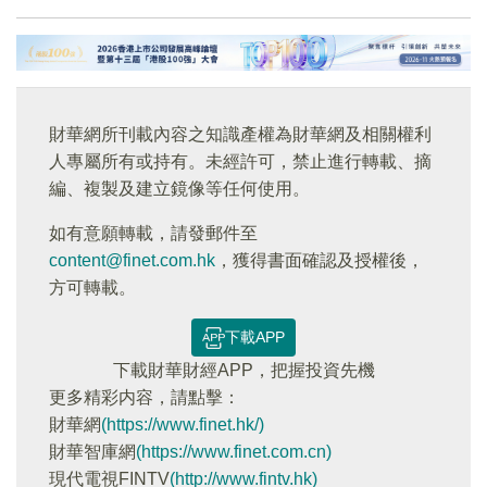
財華網所刊載內容之知識產權為財華網及相關權利
人專屬所有或持有。未經許可，禁止進行轉載、摘
編、複製及建立鏡像等任何使用。
如有意願轉載，請發郵件至
content@finet.com.hk
，獲得書面確認及授權後，
方可轉載。
下載APP
下載財華財經APP，把握投資先機
更多精彩内容，請點擊：
財華網
(https://www.finet.hk/)
財華智庫網
(https://www.finet.com.cn)
現代電視FINTV
(http://www.fintv.hk)